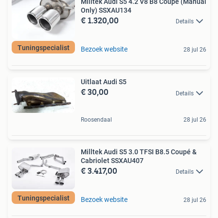
Milltek Audi S5 4.2 V8 B8 Coupé (Manual
Only) SSXAU134
€ 1.320,00
Details
Tuningspecialist
Bezoek website
28 jul 26
Uitlaat Audi S5
€ 30,00
Details
Roosendaal
28 jul 26
Milltek Audi S5 3.0 TFSI B8.5 Coupé &
Cabriolet SSXAU407
€ 3.417,00
Details
Tuningspecialist
Bezoek website
28 jul 26