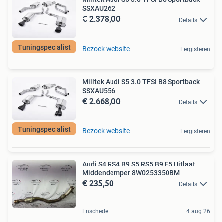
SSXAU262
€ 2.378,00
Details
Tuningspecialist
Bezoek website
Eergisteren
Milltek Audi S5 3.0 TFSI B8 Sportback
SSXAU556
€ 2.668,00
Details
Tuningspecialist
Bezoek website
Eergisteren
Audi S4 RS4 B9 S5 RS5 B9 F5 Uitlaat
Middendemper 8W0253350BM
€ 235,50
Details
Enschede
4 aug 26