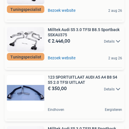
Tuningspecialist
Bezoek website
2 aug 26
Milltek Audi S5 3.0 TFSI B8.5 Sportback
SSXAU375
€ 2.446,00
Details
Tuningspecialist
Bezoek website
2 aug 26
123 SPORTUITLAAT AUDI A5 A4 B8 S4
S5 2.0 TFSI UITLAAT
€ 350,00
Details
Eindhoven
Eergisteren
Milltek Audi S5 3.0 TFSI B8 Sportback