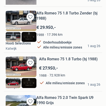
3 aug 26
Baarlo
Alfa Romeo 75 1.8 Turbo Zender (bj
1988)
Bewaren
in
€ 29.950,-
Mijn
Favorieten
17.396
km
1988
Onderhoudsboekje
HooG Selections
1 aug 26
Alle milieu/emissie zones
Katwijk
Alfa Romeo 75 1.8 Turbo (bj 1988)
€ 27.950,-
Bewaren
in
72.928
km
1988
Mijn
Favorieten
HooG Selections
Alle milieu/emissie zones
1 aug 26
Katwijk
Alfa Romeo 75 2.0 Twin Spark U9
1990 Grijs
Bewaren