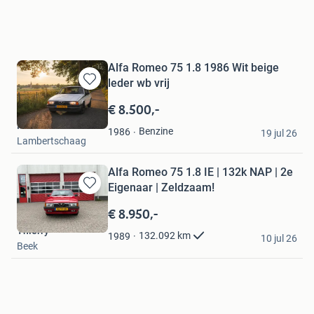
Alfa Romeo 75 1.8 1986 Wit beige
leder wb vrij
Bewaren
in
€ 8.500,-
Mijn
Michiel
Favorieten
Benzine
1986
19 jul 26
Lambertschaag
Alfa Romeo 75 1.8 IE | 132k NAP | 2e
Eigenaar | Zeldzaam!
Bewaren
in
€ 8.950,-
Mijn
Thierry
Favorieten
132.092
km
1989
10 jul 26
Beek