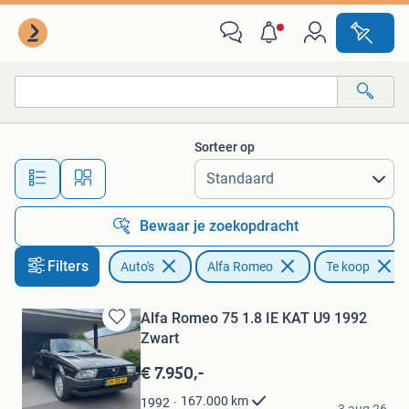
Alfa Romeo
Sorteer op
Alle afstanden…
Bewaar je zoekopdracht
Filters
Auto's
Alfa Romeo
Te koop
Alfa Romeo 75 1.8 IE KAT U9 1992
Bewaren
Zwart
in
€ 7.950,-
Mijn
Favorieten
Bas Manders
167.000
km
1992