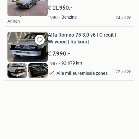
in
€ 11.950,-
Mijn
Matthijs
Favorieten
Benzine
1990
24 jul 26
Annen
Alfa Romeo 75 3.0 v6 | Circuit |
Wilwood | Rolkooi |
Bewaren
in
€ 7.990,-
Mijn
Favorieten
92.679
km
1987
Mik
22 jul 26
Alle milieu/emissie zones
Groningen