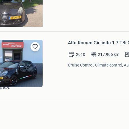
ht
Alfa Romeo Giulietta 1.7 TBi
Bewaren
2010
217.906
km
in
Mijn
Cruise Control, Climate control, A
Favorieten
s B.V.