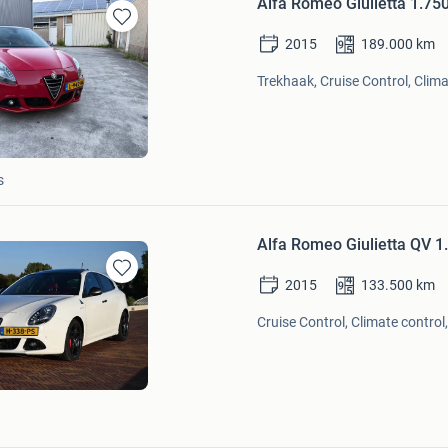
Alfa Romeo Giulietta 1.7
Bewaren
2015
189.000
km
in
Mijn
Trekhaak, Cruise Control, Clima
Favorieten
s
Alfa Romeo Giulietta QV 1
2015
133.500
km
Bewaren
in
Cruise Control, Climate control
Mijn
Favorieten