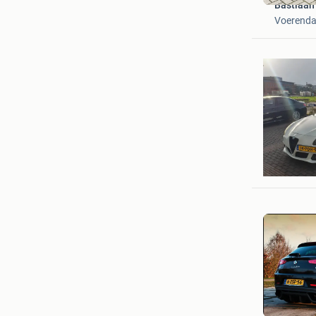
Bastiaan
Voerenda
Jonatan
Hoornaa
Zoë