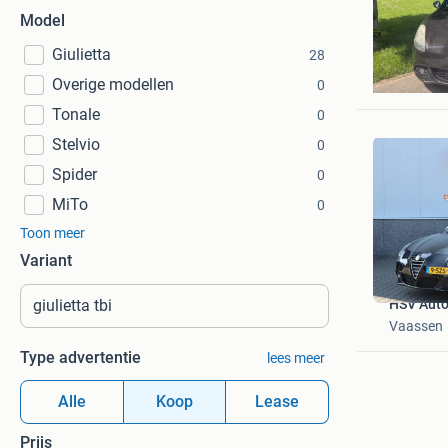
Model
Giulietta
28
Nigel
Overige modellen
Maastric
0
Tonale
0
Stelvio
0
Spider
0
MiTo
0
Toon meer
Variant
HSV Auto'
Vaassen
Type advertentie
lees meer
Alle
Koop
Lease
Prijs