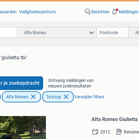
waarden
Veiligheidscentrum
Berichten
Meldingen
Alfa Romeo
A
'giulietta tbi'
Ontvang meldingen van
r je zoekopdracht
nieuwe zoekresultaten
Alfa Romeo
Te koop
Verwijder filters
Bewaren
in
Alfa Romeo Giulietta
Mijn
Favorieten
2012
Benzin