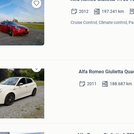
Bewaren
2012
197.241
km
in
Mijn
Cruise Control, Climate control, P
Favorieten
Alfa Romeo Giulietta Quad
Bewaren
in
Mijn
2011
188.687
km
Favorieten
siasts
an