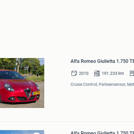
Bewaren
in
Alfa Romeo Giulietta 1.750 
Mijn
Favorieten
2010
191.233
km
Cruise Control, Parkeersensor, Meta
Alfa Romeo Giulietta 1.750 