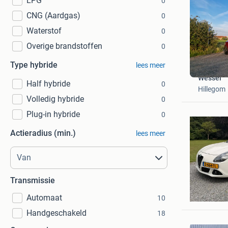
LPG
0
CNG (Aardgas)
0
Waterstof
0
Overige brandstoffen
0
Type hybride
lees meer
Wessel
Half hybride
0
Hillegom
Volledig hybride
0
Plug-in hybride
0
Actieradius (min.)
lees meer
Transmissie
Carenthu
Groenek
Automaat
10
Handgeschakeld
18