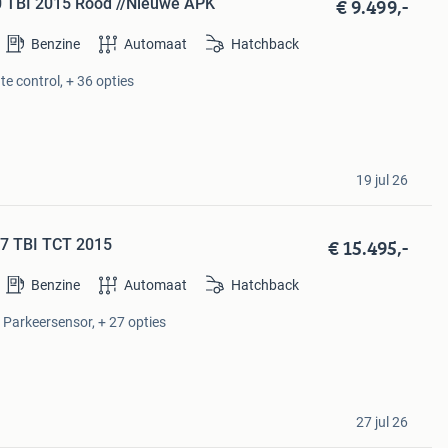
€ 9.499,-
50 TBI 2015 Rood //Nieuwe APK
Benzine
Automaat
Hatchback
te control, + 36 opties
19 jul 26
€ 15.495,-
.7 TBI TCT 2015
Benzine
Automaat
Hatchback
, Parkeersensor, + 27 opties
27 jul 26