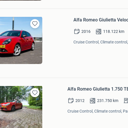
Alfa Romeo Giulietta Velo
Bewaren
2016
118.122
km
in
Mijn
Cruise Control, Climate control
Favorieten
Alfa Romeo Giulietta 1.750 
Bewaren
2012
231.750
km
in
Mijn
Cruise Control, Climate control, Pa
Favorieten