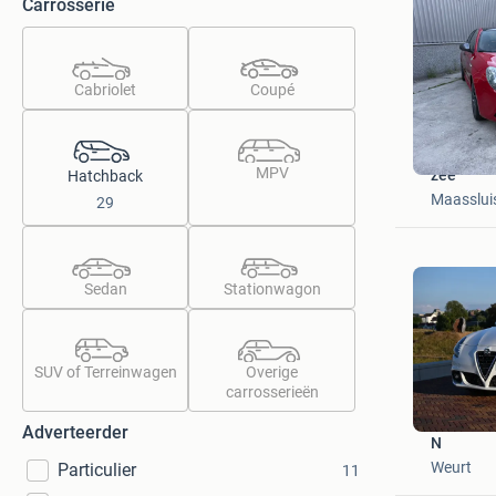
Carrosserie
Cabriolet
Coupé
MPV
zee
Hatchback
Maasslui
29
Sedan
Stationwagon
SUV of Terreinwagen
Overige
carrosserieën
Adverteerder
N
Weurt
Particulier
11