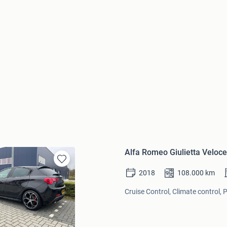
Alfa Romeo Giulietta Veloc
Bewaren
2018
108.000
km
in
Mijn
Cruise Control, Climate control, 
Favorieten