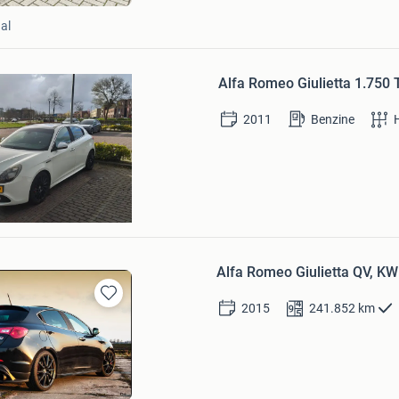
al
Bewaren
in
Alfa Romeo Giulietta 1.750 
Mijn
Favorieten
2011
Benzine
r
Alfa Romeo Giulietta QV, KW
2015
241.852
km
Bewaren
in
Mijn
Favorieten