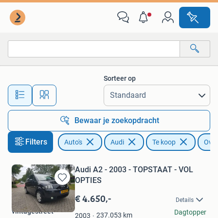
Audi
Sorteer op
Alle afstanden…
Bewaar je zoekopdracht
Filters
Auto's
Audi
Te koop
Over
Audi A2 - 2003 - TOPSTAAT - VOL
OPTIES
Bewaren
in
€ 4.650,-
Details
Mijn
vintagestreet
Dagtopper
Favorieten
237.053
km
2003