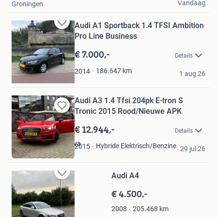
Vandaag
Groningen
Audi A1 Sportback 1.4 TFSI Ambition
Bewaren
Pro Line Business
in
Mijn
€ 7.000,-
Details
Favorieten
Claudia
186.647
km
2014
1 aug 26
Maastricht
Audi A3 1.4 Tfsi 204pk E-tron S
Tronic 2015 Rood/Nieuwe APK
Bewaren
in
€ 12.944,-
Details
Mijn
Favorieten
Anastasiia Yermakova
Hybride Elektrisch/Benzine
2015
29 jul 26
Enschede
Audi A4
Bewaren
in
€ 4.500,-
Mijn
Favorieten
205.468
km
2008