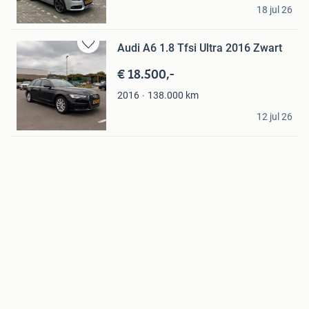
TDZ automotive
18 jul 26
Berg en Terblijt
Audi A6 1.8 Tfsi Ultra 2016 Zwart
Bewaren
in
€ 18.500,-
Mijn
Favorieten
138.000
km
2016
samue
12 jul 26
Eindhoven