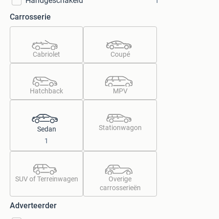
Handgeschakeld
1
Carrosserie
Cabriolet
Coupé
Hatchback
MPV
Stationwagon
Sedan
1
SUV of Terreinwagen
Overige
carrosserieën
Adverteerder