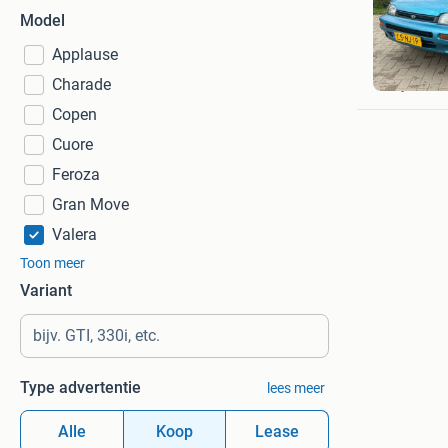
Model
Applause
Jorren
Charade
Nij Beets
Copen
Cuore
Feroza
Gran Move
Valera
Toon meer
Variant
Type advertentie
lees meer
Alle
Koop
Lease