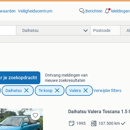
waarden
Veiligheidscentrum
Berichten
Meldingen
Daihatsu
A
Ontvang meldingen van
r je zoekopdracht
nieuwe zoekresultaten
Daihatsu
Te koop
Valera
Verwijder filters
Daihatsu Valera Toscana 1.
Bewaren
1995
107.500
km
in