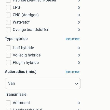
Hybride Elektrisch/Diesel
0
LPG
0
CNG (Aardgas)
0
Waterstof
0
Overige brandstoffen
0
Type hybride
lees meer
Half hybride
0
Volledig hybride
0
Plug-in hybride
0
Actieradius (min.)
lees meer
Transmissie
Automaat
0