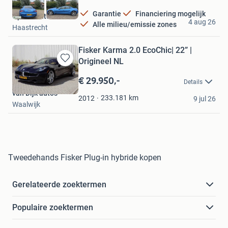
Garantie
Financiering mogelijk
Oplaadauto B.V.
4 aug 26
Alle milieu/emissie zones
Haastrecht
Fisker Karma 2.0 EcoChic| 22” |
Origineel NL
Bewaren
in
€ 29.950,-
Details
Mijn
van Dijk auto's
Favorieten
233.181
km
2012
9 jul 26
Waalwijk
Tweedehands Fisker Plug-in hybride kopen
Gerelateerde zoektermen
Populaire zoektermen