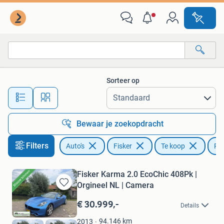
Fisker
Sorteer op
Alle afstanden…
Bewaar je zoekopdracht
Filters
Auto's
Fisker
Te koop
Plu
Fisker Karma 2.0 EcoChic 408Pk |
Orgineel NL | Camera
Bewaren
in
€ 30.999,-
Details
Mijn
Favorieten
94.146
km
2013