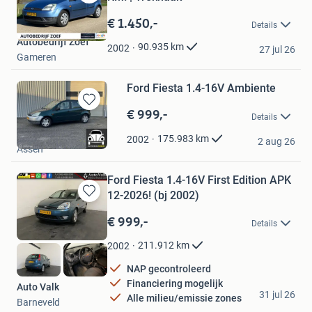
Bewaren
in
€ 1.450,-
Details
Mijn
Autobedrijf Zoef
Favorieten
90.935
km
2002
27 jul 26
Gameren
Ford Fiesta 1.4-16V Ambiente
€ 999,-
Bewaren
Details
in
Autohuis Assen
Mijn
175.983
km
2002
2 aug 26
Assen
Favorieten
Ford Fiesta 1.4-16V First Edition APK
12-2026! (bj 2002)
Bewaren
in
€ 999,-
Details
Mijn
Favorieten
211.912
km
2002
NAP gecontroleerd
Financiering mogelijk
Auto Valk
31 jul 26
Alle milieu/emissie zones
Barneveld