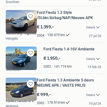
Drachten
Ford Fiesta 1.3 Style
/St.bkr/Airbag/NAP/Nieuwe APK
Bewaren
in
€ 1.399,-
Details
Mijn
Autobedrijf Highline
Favorieten
150.075
km
2004
27 jul 26
Hengelo
Ford Fiesta 1.4-16V Ambiente
€ 1.950,-
Bewaren
Details
in
Rob Wolthuis Auto's
Mijn
141.719
km
2002
15 feb 26
Oldenzaal
Favorieten
Ford Fiesta 1.3 Ambiente 5 deurs
NIEUWE APK / VASTE PRIJS
Bewaren
in
€ 999,-
Details
Mijn
Hawk's Handel B.V.
Favorieten
178.914
km
2002
10 jul 26
Wolvega