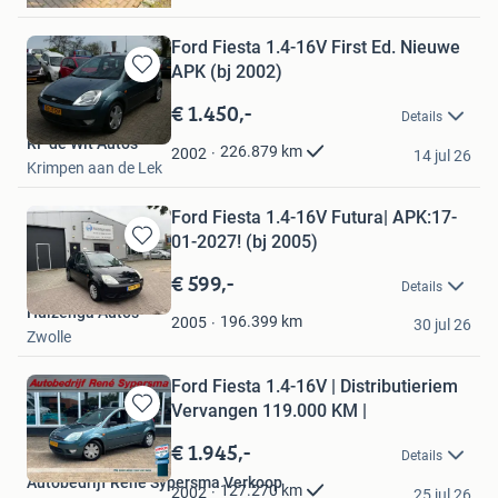
Ford Fiesta 1.4-16V First Ed. Nieuwe
APK (bj 2002)
Bewaren
in
€ 1.450,-
Details
Mijn
RF de Wit Auto's
Favorieten
226.879
km
2002
14 jul 26
Krimpen aan de Lek
Ford Fiesta 1.4-16V Futura| APK:17-
01-2027! (bj 2005)
Bewaren
in
€ 599,-
Details
Mijn
Huizenga Auto's
Favorieten
196.399
km
2005
30 jul 26
Zwolle
Ford Fiesta 1.4-16V | Distributieriem
Vervangen 119.000 KM |
Bewaren
in
€ 1.945,-
Details
Mijn
Autobedrijf Rene Sypersma Verkoop
Favorieten
127.270
km
2002
25 jul 26