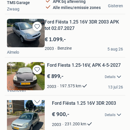
APK bij aflevering
TMS Garage
Gisteren
Alle milieu/emissie zones
Zwaag
Ford Fiësta 1.25 16V 3DR 2003 APK
tot 02.07.2027
Bewaren
in
€ 1.099,-
Mijn
Oskar Plowens
Favorieten
Benzine
2003
5 aug 26
Almelo
Ford Fiesta 1.25-16V, APK 4-5-2027
€ 899,-
Bewaren
Details
in
Hove Auto's
Mijn
197.575
km
2003
13 jul 26
Veldhoven
Favorieten
Ford Fiësta 1.25 16V 3DR 2003
Bewaren
in
€ 900,-
Details
Mijn
Favorieten
231.200
km
2003
Quinty