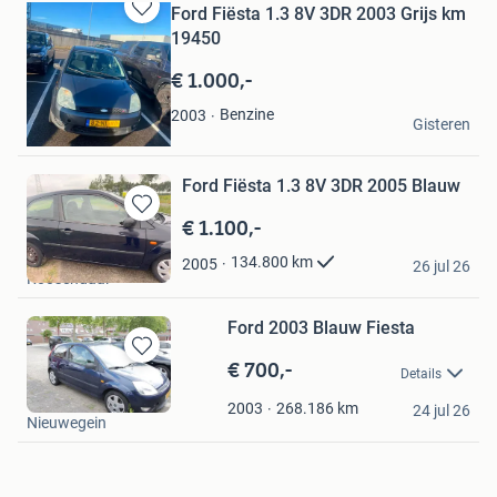
Ford Fiësta 1.3 8V 3DR 2003 Grijs km
Bewaren
19450
in
Mijn
€ 1.000,-
Favorieten
appie
Benzine
2003
Gisteren
Bergen op Zoom
Ford Fiësta 1.3 8V 3DR 2005 Blauw
€ 1.100,-
Bewaren
in
M.
134.800
km
2005
Mijn
26 jul 26
Roosendaal
Favorieten
Ford 2003 Blauw Fiesta
€ 700,-
Bewaren
Details
in
Ben
Mijn
268.186
km
2003
24 jul 26
Nieuwegein
Favorieten