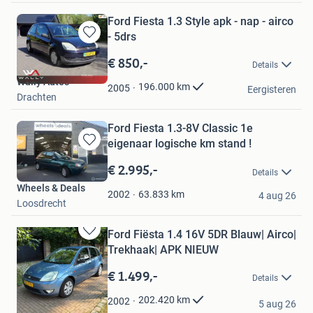
Ford Fiesta 1.3 Style apk - nap - airco
- 5drs
Bewaren
in
€ 850,-
Details
Mijn
Wally Auto's
Favorieten
196.000
km
2005
Eergisteren
Drachten
Ford Fiesta 1.3-8V Classic 1e
eigenaar logische km stand !
Bewaren
in
€ 2.995,-
Details
Mijn
Wheels & Deals
Favorieten
63.833
km
2002
4 aug 26
Loosdrecht
Ford Fiësta 1.4 16V 5DR Blauw| Airco|
Bewaren
Trekhaak| APK NIEUW
in
Mijn
€ 1.499,-
Details
Favorieten
Ap’s Cars
202.420
km
2002
5 aug 26
Wijk bij Duurstede