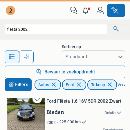
Ford
Sorteer op
Alle afstanden…
Bewaar je zoekopdracht
Filters
Auto's
Ford
Te koop
Verwijd
Ford Fiësta 1.6 16V 5DR 2002 Zwart
Bewaren
in
Bieden
Details
Mijn
Favorieten
225.000
km
2002
Moai brûkt