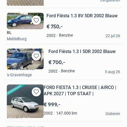
Eergisteren
Dokkum
Ford Fiësta 1.3 8V 5DR 2002 Blauw
€ 750,-
Bewaren
in
RL
Benzine
2002
Mijn
22 jul 26
Middelburg
Favorieten
Ford Fiësta 1.3 I 5DR 2002 Blauw
€ 700,-
Bewaren
in
Yoerdi Scheffer
Benzine
2002
Mijn
5 aug 26
's-Gravenhage
Favorieten
FORD FIESTA 1.3 | CRUISE | AIRCO |
APK 2027 | TOP STAAT |
Bewaren
in
€ 999,-
Mijn
Bosline Cars
Favorieten
147.000
km
2002
Gisteren
Dokkum