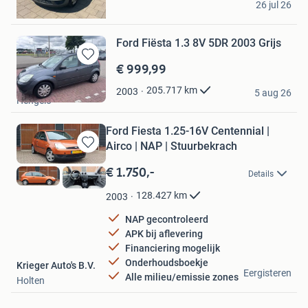
26 jul 26
Alphen aan den Rijn
Ford Fiësta 1.3 8V 5DR 2003 Grijs
€ 999,99
Bewaren
in
Lieke
205.717
km
2003
Mijn
5 aug 26
Hengelo
Favorieten
Ford Fiesta 1.25-16V Centennial |
Airco | NAP | Stuurbekrach
Bewaren
in
€ 1.750,-
Details
Mijn
Favorieten
128.427
km
2003
NAP gecontroleerd
APK bij aflevering
Financiering mogelijk
Onderhoudsboekje
Krieger Auto's B.V.
Eergisteren
Alle milieu/emissie zones
Holten