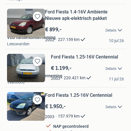
Ford Fiesta 1.4-16V Ambiente
Nieuwe apk-elektrisch pakket
Bewaren
in
€ 899,-
Details
Mijn
VDB handelsonderneming
Favorieten
227.159
km
2002
10 jul 26
Leeuwarden
Ford Fiesta 1.25-16V Centennial
€ 1.199,-
Bewaren
Details
in
Lippold Handelsonderneming
Mijn
220.421
km
2003
11 jul 26
Veenoord
Favorieten
Ford Fiesta 1.25-16V Centennial
€ 1.950,-
Bewaren
Details
in
Mijn
157.979
km
2003
Favorieten
NAP gecontroleerd