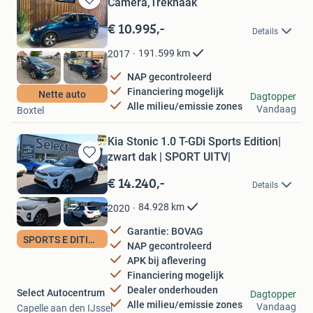
Camera,Trekhaak
Bewaren
in
€ 10.995,-
Details
Mijn
Favorieten
191.599
km
2017
NAP gecontroleerd
Financiering mogelijk
Nette auto
BM Cars BV
Dagtopper
Alle milieu/emissie zones
Vandaag
Boxtel
Kia Stonic 1.0 T-GDi Sports Edition|
zwart dak | SPORT UITV|
Bewaren
in
€ 14.240,-
Details
Mijn
Favorieten
84.928
km
2020
Garantie: BOVAG
SPORTS E DITION
NAP gecontroleerd
APK bij aflevering
Financiering mogelijk
Dealer onderhouden
Select Autocentrum
Dagtopper
Alle milieu/emissie zones
Vandaag
Capelle aan den IJssel