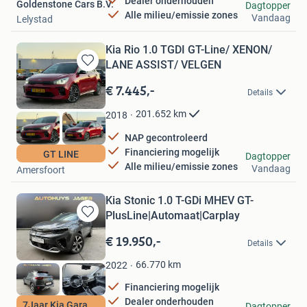
Dealer onderhouden
Goldenstone Cars B.V.
Dagtopper
Alle milieu/emissie zones
Vandaag
Lelystad
Kia Rio 1.0 TGDI GT-Line/ XENON/
LANE ASSIST/ VELGEN
Bewaren
in
€ 7.445,-
Details
Mijn
Favorieten
201.652
km
2018
NAP gecontroleerd
Financiering mogelijk
GT LINE
Autohandel Dallas
Dagtopper
Alle milieu/emissie zones
Vandaag
Amersfoort
Kia Stonic 1.0 T-GDi MHEV GT-
PlusLine|Automaat|Carplay
Bewaren
in
€ 19.950,-
Details
Mijn
Favorieten
66.770
km
2022
Financiering mogelijk
Dealer onderhouden
AutohuysJager B.V.
7Jaar Kia Garantie
Dagtopper