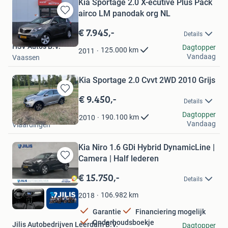
Kia Sportage 2.0 X-ecutive Plus Pack
airco LM panodak org NL
Bewaren
in
€ 7.945,-
Details
Mijn
HSV Auto's B.V.
Favorieten
Dagtopper
125.000
km
2011
Vandaag
Vaassen
Kia Sportage 2.0 Cvvt 2WD 2010 Grijs
€ 9.450,-
Bewaren
Details
in
Branco
Dagtopper
Mijn
190.100
km
2010
Vandaag
Vlaardingen
Favorieten
Kia Niro 1.6 GDi Hybrid DynamicLine |
Camera | Half lederen
Bewaren
in
€ 15.750,-
Details
Mijn
Favorieten
106.982
km
2018
Garantie
Financiering mogelijk
Onderhoudsboekje
Jilis Autobedrijven Leerdam B.V.
Dagtopper