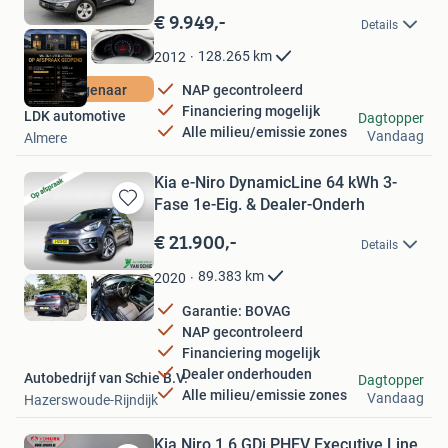
in
€ 9.949,-
Details
Mijn
Favorieten
128.265
km
2012
1e Eigenaar
NAP gecontroleerd
Financiering mogelijk
LDK automotive
Dagtopper
Alle milieu/emissie zones
Vandaag
Almere
Kia e-Niro DynamicLine 64 kWh 3-
Fase 1e-Eig. & Dealer-Onderh
Bewaren
in
€ 21.900,-
Details
Mijn
Favorieten
89.383
km
2020
Garantie: BOVAG
NAP gecontroleerd
Financiering mogelijk
Dealer onderhouden
Autobedrijf van Schie B.V.
Dagtopper
Alle milieu/emissie zones
Vandaag
Hazerswoude-Rijndijk
Kia Niro 1.6 GDi PHEV Executive Line