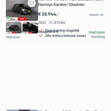
Harman Kardon/ Stoelven
Bewaren
in
€ 28.944,-
Details
Mijn
Favorieten
21.875
km
2022
Financiering mogelijk
Van den Hurk Bedrijfswagens B.V.
Dagtopper
Alle milieu/emissie zones
Vandaag
Helmond