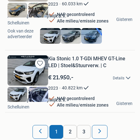
Favorieten
60.033
km
2023
NAP gecontroleerd
Autobedrijf Van Muijlwijk B.V.
Gisteren
Alle milieu/emissie zones
Schelluinen
Ook van deze
adverteerder
Kia Stonic 1.0 T-GDi MHEV GT-Line
LED | Stoel&Stuurverw. | C
Bewaren
in
€ 21.950,-
Details
Mijn
Favorieten
40.822
km
2023
NAP gecontroleerd
Autobedrijf Van Muijlwijk B.V.
Gisteren
Alle milieu/emissie zones
Schelluinen
1
2
3