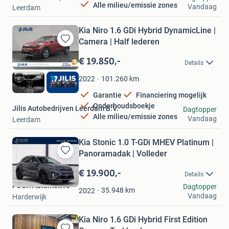
Alle milieu/emissie zones
Vandaag
Leerdam
Kia Niro 1.6 GDi Hybrid DynamicLine |
Camera | Half lederen
Bewaren
in
€ 19.850,-
Details
Mijn
Favorieten
101.260
km
2022
Garantie
Financiering mogelijk
Onderhoudsboekje
Jilis Autobedrijven Leerdam B.V.
Dagtopper
Alle milieu/emissie zones
Vandaag
Leerdam
Kia Stonic 1.0 T-GDi MHEV Platinum |
Panoramadak | Volleder
Bewaren
in
€ 19.900,-
Details
Mijn
FOUR Automotive
Dagtopper
Favorieten
35.948
km
2022
Vandaag
Harderwijk
Kia Niro 1.6 GDi Hybrid First Edition