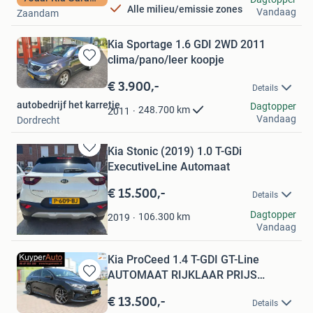
Alle milieu/emissie zones
Vandaag
Zaandam
Kia Sportage 1.6 GDI 2WD 2011
clima/pano/leer koopje
Bewaren
in
€ 3.900,-
Details
Mijn
autobedrijf het karretje
Favorieten
Dagtopper
248.700
km
2011
Vandaag
Dordrecht
Kia Stonic (2019) 1.0 T-GDi
Bewaren
ExecutiveLine Automaat
in
Mijn
€ 15.500,-
Details
Favorieten
M.Ciftci
Dagtopper
106.300
km
2019
Vandaag
Tilburg
Kia ProCeed 1.4 T-GDI GT-Line
AUTOMAAT RIJKLAAR PRIJS
Bewaren
CARPLA
in
€ 13.500,-
Details
Mijn