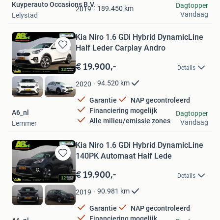
Kuyperauto Occasions B.V.
Dagtopper
Favorieten
189.450
km
2019
Vandaag
Lelystad
Kia Niro 1.6 GDi Hybrid DynamicLine
Half Leder Carplay Andro
Bewaren
in
€ 19.900,-
Details
Mijn
Favorieten
94.520
km
2020
Garantie
NAP gecontroleerd
Financiering mogelijk
A6_nl
Dagtopper
Alle milieu/emissie zones
Vandaag
Lemmer
Kia Niro 1.6 GDi Hybrid DynamicLine
140PK Automaat Half Lede
Bewaren
in
€ 19.900,-
Details
Mijn
Favorieten
90.981
km
2019
Garantie
NAP gecontroleerd
Financiering mogelijk