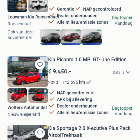
Garantie
NAP gecontroleerd
Dealer onderhouden
Louwman Kia Roosendaal
Dagtopper
Alle milieu/emissie zones
Vandaag
Roosendaal
Ook van deze
adverteerder
Kia Picanto 1.0 MPi GT-Line Edition
€ 9.450,-
Bewaren
Details
in
Mijn
142.595
km
2020
Favorieten
NAP gecontroleerd
APK bij aflevering
Dealer onderhouden
Wolters Autohandel
Dagtopper
Alle milieu/emissie zones
Vandaag
Nieuw-Beijerland
Kia Sportage 2.0 X-ecutive Plus Pack
Airco|Trekhaak
Bewaren