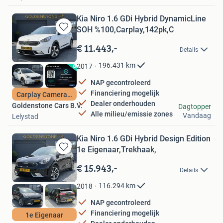
Kia Niro 1.6 GDi Hybrid DynamicLine
SOH %100,Carplay,142pk,C
Bewaren
in
€ 11.443,-
Details
Mijn
Favorieten
196.431
km
2017
NAP gecontroleerd
Financiering mogelijk
Carplay Camera Pdc
Dealer onderhouden
Goldenstone Cars B.V.
Dagtopper
Alle milieu/emissie zones
Vandaag
Lelystad
Kia Niro 1.6 GDi Hybrid Design Edition
1e Eigenaar,Trekhaak,
Bewaren
in
€ 15.943,-
Details
Mijn
Favorieten
116.294
km
2018
NAP gecontroleerd
Financiering mogelijk
1e Eigenaar