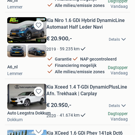
A6_nl
Dagtopper
Alle milieu/emissie zones
Vandaag
Lemmer
Kia Niro 1.6 GDi Hybrid DynamicLine
Automaat Half Leder Navi
Bewaren
in
€ 20.900,-
Details
Mijn
Favorieten
59.235
km
2019
Garantie
NAP gecontroleerd
Financiering mogelijk
A6_nl
Dagtopper
Alle milieu/emissie zones
Vandaag
Lemmer
Kia Xceed 1.4 T-GDi DynamicPlusLine
Afn. Trekhaak | Carplay
Bewaren
in
€ 20.950,-
Details
Mijn
Auto Leegstra Dokkum
Favorieten
Dagtopper
41.674
km
2020
Vandaag
Dokkum
Kia XCeed 1.6 GDi Phev 141pk Dct6