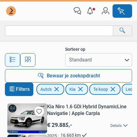
Kia
Sorteer op
Alle afstanden…
Bewaar je zoekopdracht
Filters
Auto's
Kia
Te koop
Leder
Kia Niro 1.6 GDi Hybrid DynamicLine
Navigatie | Apple Carpla
Bewaren
in
€ 29.885,-
Details
Mijn
Favorieten
16.665
km
2025