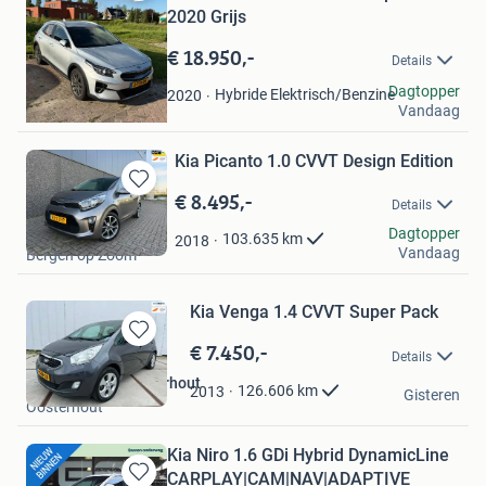
Bewaren
2020 Grijs
in
Mijn
€ 18.950,-
Details
Favorieten
Rudmer Hoeksma
Dagtopper
Hybride Elektrisch/Benzine
2020
Vandaag
Dokkum
Kia Picanto 1.0 CVVT Design Edition
€ 8.495,-
Bewaren
Details
in
KDJ Automotive
Dagtopper
Mijn
103.635
km
2018
Vandaag
Bergen op Zoom
Favorieten
Kia Venga 1.4 CVVT Super Pack
€ 7.450,-
Bewaren
Details
in
AutoCurrent - Oosterhout
Mijn
126.606
km
2013
Gisteren
Oosterhout
Favorieten
Kia Niro 1.6 GDi Hybrid DynamicLine
CARPLAY|CAM|NAV|ADAPTIVE