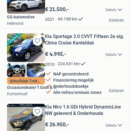
Bewaren
in
€ 21.500,-
Details
Mijn
GS Automotive
Favorieten
69.198
km
2021
Gisteren
Helmond
Kia Sportage 2.0 CVVT Fifteen 2e eig.
Clima Cruise Kanteldak
Bewaren
in
€ 4.995,-
Details
Mijn
Favorieten
224.631
km
2010
NAP gecontroleerd
Financiering mogelijk
Schuifdak Trekhaak
Onderhoudsboekje
Occasiondealer 't Gooi B.V.
Gisteren
Alle milieu/emissie zones
Kortenhoef
Kia Niro 1.6 GDi Hybrid DynamicLine
NW geleverd & Onderhoude
Bewaren
in
€ 26.950,-
Details
Mijn