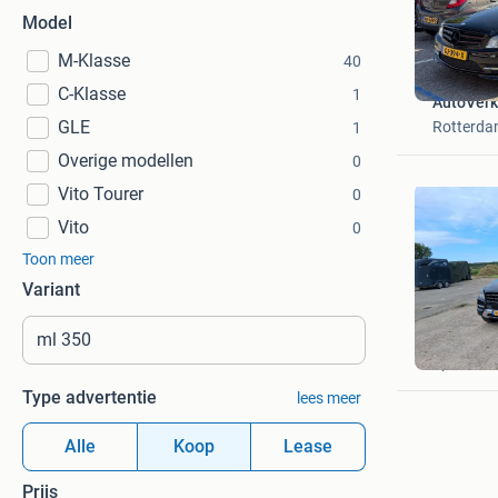
Model
M-Klasse
40
C-Klasse
1
AutoVer
GLE
Rotterd
1
Overige modellen
0
Vito Tourer
0
Vito
0
Toon meer
Variant
van der 
Spier
Type advertentie
lees meer
Alle
Koop
Lease
Prijs