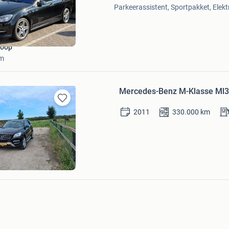
Mijn
Parkeerassistent, Sportpakket, Elekt
Favorieten
koop
am
Mercedes-Benz M-Klasse Ml3
Bewaren
2011
330.000
km
in
Mijn
Favorieten
Gun