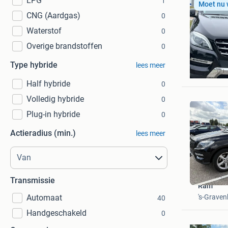
LPG
1
Moet nu
CNG (Aardgas)
0
Waterstof
0
Overige brandstoffen
0
henk
Type hybride
lees meer
Utrecht
Half hybride
0
Volledig hybride
0
Plug-in hybride
0
Actieradius (min.)
lees meer
Transmissie
Ram
's-Grave
Automaat
40
Handgeschakeld
0