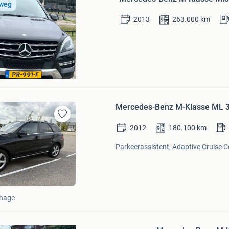
Mijn
 weg
Favorieten
2013
263.000
km
Mercedes-Benz M-Klasse ML 3
Bewaren
2012
180.100
km
in
Mijn
Parkeerassistent, Adaptive Cruise C
Favorieten
nhage
Bewaren
in