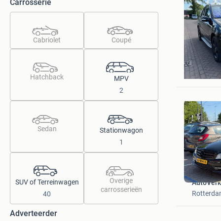
Carrosserie
Cabriolet
Coupé
E.C.Ö
Apeldoor
Hatchback
MPV
2
Sedan
Stationwagon
1
Overige
SUV of Terreinwagen
AutoVer
carrosserieën
Rotterd
40
Adverteerder