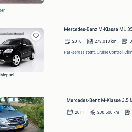
zen
Mercedes-Benz M-Klasse ML 35
2010
279.018
km
B
Bewaren
in
Parkeerassistent, Cruise Control, Clim
Mijn
Favorieten
 Meppel
Bewaren
in
Mercedes-Benz M-Klasse 3.5 
Mijn
Favorieten
2011
230.500
km