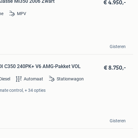
€ 4.950,-
lasse Ml350 2006 Zwart
ne
MPV
Gisteren
€ 8.750,-
CDI C350 240PK+ V6 AMG-Pakket VOL
Diesel
Automaat
Stationwagon
mate control, + 34 opties
Gisteren