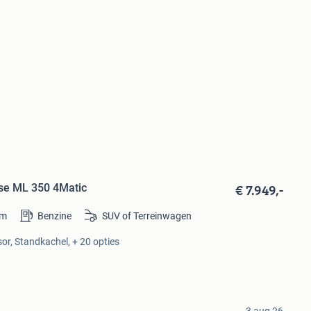
€ 7.949,-
se ML 350 4Matic
km
Benzine
SUV of Terreinwagen
or, Standkachel, + 20 opties
3 aug 26