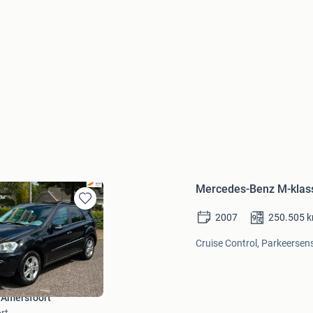
Mercedes-Benz M-klas
Bewaren
2007
250.505
in
Mijn
Cruise Control, Parkeersens
Favorieten
 Amersfoort
rt