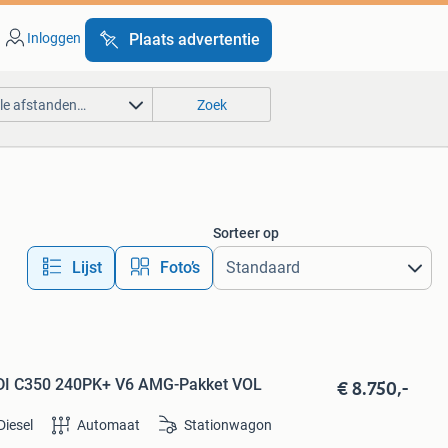
Inloggen
Plaats advertentie
lle afstanden…
Zoek
Sorteer op
Lijst
Foto’s
€ 8.750,-
CDI C350 240PK+ V6 AMG-Pakket VOL
Diesel
Automaat
Stationwagon