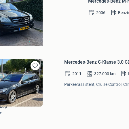
Mercedes-Benz M-K
Mijn
Favorieten
2006
Benzi
n
Mercedes-Benz C-Klasse 3.0 
Bewaren
2011
327.000
km
in
Mijn
Parkeerassistent, Cruise Control, Cli
Favorieten
koop
am