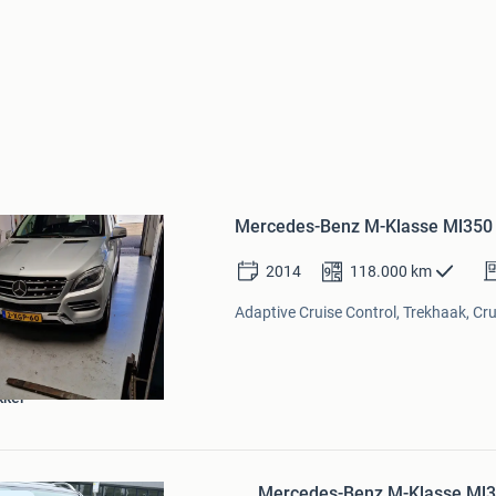
Bewaren
in
Mercedes-Benz M-Klasse Ml350 
Mijn
Favorieten
2014
118.000
km
Adaptive Cruise Control, Trekhaak, Cru
kker
Bewaren
in
Mercedes-Benz M-Klasse Ml3