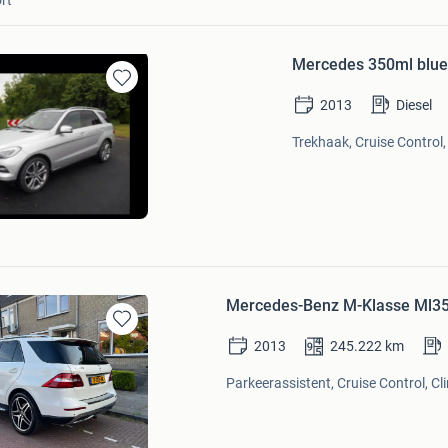
Mercedes 350ml blue
Bewaren
2013
Diesel
in
Mijn
Trekhaak, Cruise Control
Favorieten
Mercedes-Benz M-Klasse Ml3
Bewaren
2013
245.222
km
in
Mijn
Parkeerassistent, Cruise Control, Cl
Favorieten