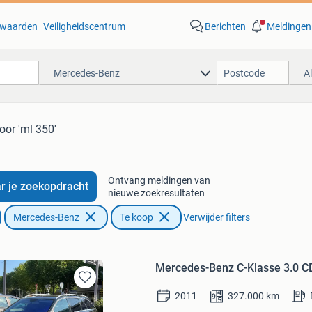
waarden
Veiligheidscentrum
Berichten
Meldingen
Mercedes-Benz
A
oor 'ml 350'
Ontvang meldingen van
r je zoekopdracht
nieuwe zoekresultaten
Mercedes-Benz
Te koop
Verwijder filters
Mercedes-Benz C-Klasse 3.0 
Bewaren
2011
327.000
km
in