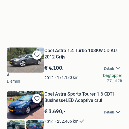
Opel Astra 1.4 Turbo 103KW 5D AUT
2012 Grijs
Bewaren
in
€ 4.100,-
Details
Mijn
A.
Dagtopper
Favorieten
171.130
km
2012
27 jul 26
Diemen
Opel Astra Sports Tourer 1.6 CDTI
Business+LED Adaptive crui
Bewaren
in
€ 3.690,-
Details
Mijn
Favorieten
232.406
km
2016