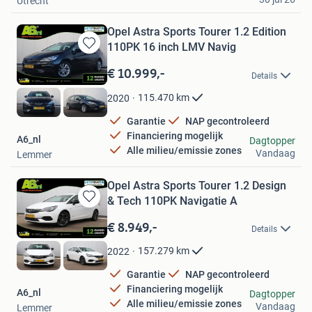
Utrecht
Opel Astra Sports Tourer 1.2 Edition
110PK 16 inch LMV Navig
Bewaren
in
€ 10.999,-
Details
Mijn
Favorieten
115.470
km
2020
Garantie
NAP gecontroleerd
Financiering mogelijk
A6_nl
Dagtopper
Alle milieu/emissie zones
Vandaag
Lemmer
Opel Astra Sports Tourer 1.2 Design
& Tech 110PK Navigatie A
Bewaren
in
€ 8.949,-
Details
Mijn
Favorieten
157.279
km
2022
Garantie
NAP gecontroleerd
Financiering mogelijk
A6_nl
Dagtopper
Alle milieu/emissie zones
Vandaag
Lemmer