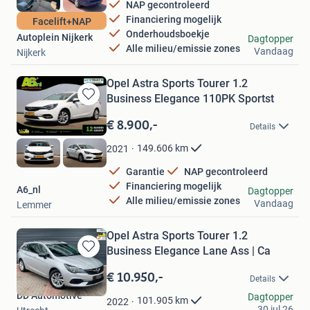
NAP gecontroleerd
Financiering mogelijk
Facelift+NAP
Onderhoudsboekje
Autoplein Nijkerk
Dagtopper
Alle milieu/emissie zones
Vandaag
Nijkerk
Opel Astra Sports Tourer 1.2
Business Elegance 110PK Sportst
Bewaren
in
€ 8.900,-
Details
Mijn
Favorieten
149.606
km
2021
Garantie
NAP gecontroleerd
Financiering mogelijk
A6_nl
Dagtopper
Alle milieu/emissie zones
Vandaag
Lemmer
Opel Astra Sports Tourer 1.2
Business Elegance Lane Ass | Ca
Bewaren
in
€ 10.950,-
Details
Mijn
DD Automotive
Favorieten
Dagtopper
101.905
km
2022
30 jul 26