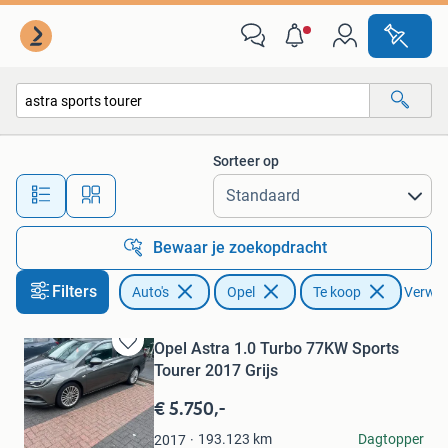
Opel
Sorteer op
Alle afstanden…
Bewaar je zoekopdracht
Filters
Auto's
Opel
Te koop
Verwijd
Opel Astra 1.0 Turbo 77KW Sports
Bewaren
Tourer 2017 Grijs
in
Mijn
€ 5.750,-
Favorieten
Denilson Oliveira
193.123
km
Dagtopper
2017