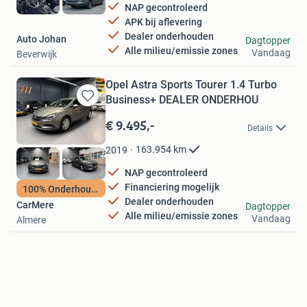
NAP gecontroleerd
APK bij aflevering
Dealer onderhouden
Auto Johan
Dagtopper
Alle milieu/emissie zones
Vandaag
Beverwijk
Opel Astra Sports Tourer 1.4 Turbo
Business+ DEALER ONDERHOU
Bewaren
in
€ 9.495,-
Details
Mijn
Favorieten
163.954
km
2019
NAP gecontroleerd
Financiering mogelijk
100% Onderhouden
Dealer onderhouden
CarMere
Dagtopper
Alle milieu/emissie zones
Vandaag
Almere