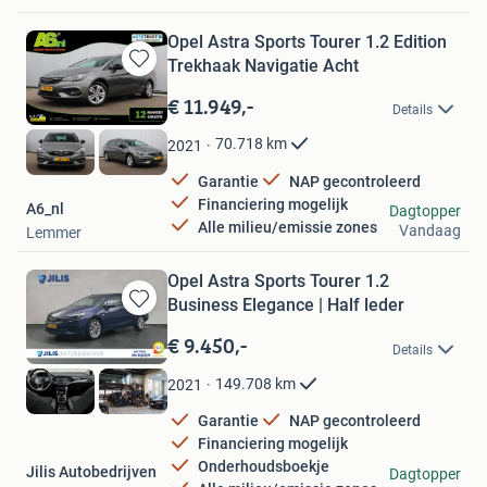
Opel Astra Sports Tourer 1.2 Edition
Trekhaak Navigatie Acht
Bewaren
in
€ 11.949,-
Details
Mijn
Favorieten
70.718
km
2021
Garantie
NAP gecontroleerd
Financiering mogelijk
A6_nl
Dagtopper
Alle milieu/emissie zones
Vandaag
Lemmer
Opel Astra Sports Tourer 1.2
Business Elegance | Half leder
Bewaren
in
€ 9.450,-
Details
Mijn
Favorieten
149.708
km
2021
Garantie
NAP gecontroleerd
Financiering mogelijk
Onderhoudsboekje
Jilis Autobedrijven
Dagtopper