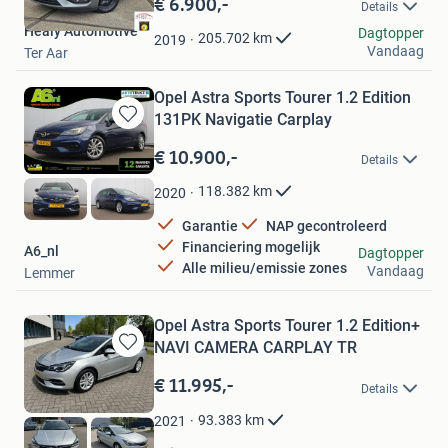
€ 6.900,-
Details
Mijn
Healy Automotive
Favorieten
Dagtopper
205.702
km
2019
Vandaag
Ter Aar
Opel Astra Sports Tourer 1.2 Edition
131PK Navigatie Carplay
Bewaren
in
€ 10.900,-
Details
Mijn
Favorieten
118.382
km
2020
Garantie
NAP gecontroleerd
Financiering mogelijk
A6_nl
Dagtopper
Alle milieu/emissie zones
Vandaag
Lemmer
Opel Astra Sports Tourer 1.2 Edition+
NAVI CAMERA CARPLAY TR
Bewaren
in
€ 11.995,-
Details
Mijn
Favorieten
93.383
km
2021