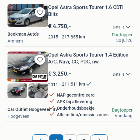
Opel Astra Sports Tourer 1.6 CDTi
Blitz
Bewaren
in
€ 4.750,-
Details
Mijn
Beekman Auto's
Dagtopper
Favorieten
217.855
km
2015
30 jul 26
Arnhem
Opel Astra Sports Tourer 1.4 Edition
A/C, Navi, CC, PDC, nw.
Bewaren
in
€ 3.250,-
Details
Mijn
Favorieten
211.511
km
2011
NAP gecontroleerd
APK bij aflevering
Onderhoudsboekje
Car Outlet Hoogeveen BV
Dagtopper
Alle milieu/emissie zones
Vandaag
Hoogeveen