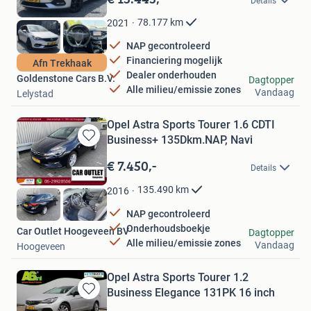
Details
Mijn
Favorieten
78.177
km
2021
NAP gecontroleerd
Financiering mogelijk
Afn Trekhaak
Dealer onderhouden
Goldenstone Cars B.V.
Dagtopper
Alle milieu/emissie zones
Vandaag
Lelystad
Opel Astra Sports Tourer 1.6 CDTI
Business+ 135Dkm.NAP, Navi
Bewaren
in
€ 7.450,-
Details
Mijn
Favorieten
135.490
km
2016
NAP gecontroleerd
Onderhoudsboekje
Car Outlet Hoogeveen BV
Dagtopper
Alle milieu/emissie zones
Vandaag
Hoogeveen
Opel Astra Sports Tourer 1.2
Business Elegance 131PK 16 inch
Bewaren