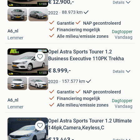
€ 12.900,-
Details
Mijn
Favorieten
88.973
km
2022
Garantie
NAP gecontroleerd
Financiering mogelijk
A6_nl
Dagtopper
Alle milieu/emissie zones
Vandaag
Lemmer
Opel Astra Sports Tourer 1.2
Business Executive 110PK Trekha
Bewaren
in
€ 8.999,-
Details
Mijn
Favorieten
157.577
km
2020
Garantie
NAP gecontroleerd
Financiering mogelijk
A6_nl
Dagtopper
Alle milieu/emissie zones
Vandaag
Lemmer
Opel Astra Sports Tourer 1.2 Ultimate
146pk,Camera,Keyless,C
Bewaren
in
€ 13.443,-