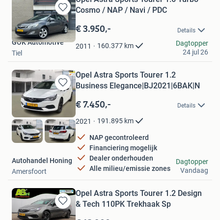
Cosmo / NAP / Navi / PDC
Bewaren
in
€ 3.950,-
Details
Mijn
GÖK Automotive
Favorieten
Dagtopper
160.377
km
2011
24 jul 26
Tiel
Opel Astra Sports Tourer 1.2
Business Elegance|BJ2021|6BAK|N
Bewaren
in
€ 7.450,-
Details
Mijn
Favorieten
191.895
km
2021
NAP gecontroleerd
Financiering mogelijk
Dealer onderhouden
Autohandel Honing
Dagtopper
Alle milieu/emissie zones
Vandaag
Amersfoort
Opel Astra Sports Tourer 1.2 Design
& Tech 110PK Trekhaak Sp
Bewaren
in