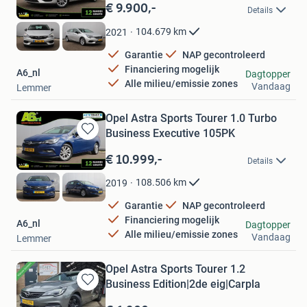
in
€ 9.900,-
Details
Mijn
Favorieten
104.679
km
2021
Garantie
NAP gecontroleerd
Financiering mogelijk
A6_nl
Dagtopper
Alle milieu/emissie zones
Vandaag
Lemmer
Opel Astra Sports Tourer 1.0 Turbo
Business Executive 105PK
Bewaren
in
€ 10.999,-
Details
Mijn
Favorieten
108.506
km
2019
Garantie
NAP gecontroleerd
Financiering mogelijk
A6_nl
Dagtopper
Alle milieu/emissie zones
Vandaag
Lemmer
Opel Astra Sports Tourer 1.2
Business Edition|2de eig|Carpla
Bewaren
in