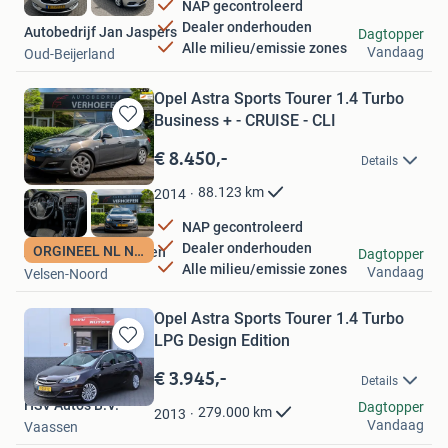
NAP gecontroleerd
Dealer onderhouden
Autobedrijf Jan Jaspers
Dagtopper
Alle milieu/emissie zones
Vandaag
Oud-Beijerland
Opel Astra Sports Tourer 1.4 Turbo
Business + - CRUISE - CLI
Bewaren
in
€ 8.450,-
Details
Mijn
Favorieten
88.123
km
2014
NAP gecontroleerd
Dealer onderhouden
ORGINEEL NL NAP
Autobedrijf Verhoefen
Dagtopper
Alle milieu/emissie zones
Vandaag
Velsen-Noord
Opel Astra Sports Tourer 1.4 Turbo
LPG Design Edition
Bewaren
in
€ 3.945,-
Details
Mijn
HSV Auto's B.V.
Favorieten
Dagtopper
279.000
km
2013
Vandaag
Vaassen