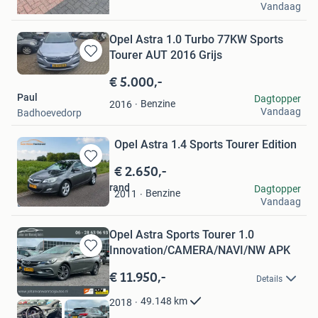
Vandaag
Leidschendam
Opel Astra 1.0 Turbo 77KW Sports
Tourer AUT 2016 Grijs
Bewaren
in
€ 5.000,-
Mijn
Paul
Dagtopper
Favorieten
Benzine
2016
Vandaag
Badhoevedorp
Opel Astra 1.4 Sports Tourer Edition
€ 2.650,-
Bewaren
in
Auto-Mobiel Twenterand
Dagtopper
Benzine
2011
Mijn
Vandaag
Beerzerveld
Favorieten
Opel Astra Sports Tourer 1.0
Innovation/CAMERA/NAVI/NW APK
Bewaren
in
€ 11.950,-
Details
Mijn
Favorieten
49.148
km
2018