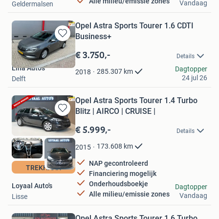
Alle milieu/emissie zones
Vandaag
Geldermalsen
Opel Astra Sports Tourer 1.6 CDTI
Business+
Bewaren
in
€ 3.750,-
Details
Mijn
Lina Auto's
Favorieten
Dagtopper
285.307
km
2018
24 jul 26
Delft
Opel Astra Sports Tourer 1.4 Turbo
Blitz | AIRCO | CRUISE |
Bewaren
in
€ 5.999,-
Details
Mijn
Favorieten
173.608
km
2015
NAP gecontroleerd
TREKHAAK
Financiering mogelijk
Onderhoudsboekje
Loyaal Auto's
Dagtopper
Alle milieu/emissie zones
Vandaag
Lisse
Opel Astra Sports Tourer 1.6 Turbo