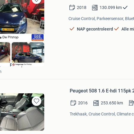
Bewaren
2018
130.099
km
in
Mijn
Cruise Control, Parkeersensor, Blue
Favorieten
NAP gecontroleerd
Alle m
e De Pitstop
n
Peugeot 508 1.6 E-hdi 115pk
2016
253.650
km
Bewaren
in
Trekhaak, Cruise Control, Climate c
Mijn
Favorieten