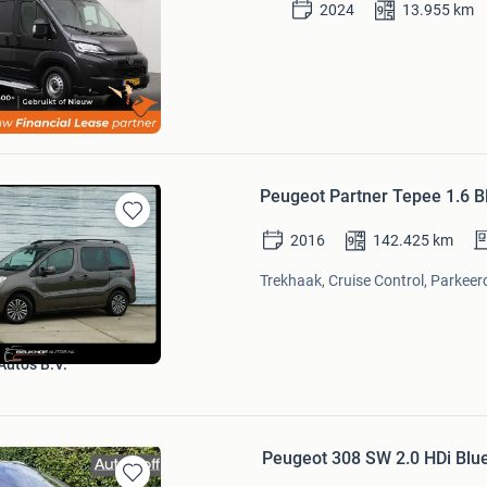
Bewaren
2024
13.955
km
in
Mijn
Favorieten
ease
erland
Bezoek website
Peugeot Partner Tepee 1.6 B
Bewaren
2016
142.425
km
in
Mijn
Trekhaak, Cruise Control, Parkeer
Favorieten
uto's B.V.
Peugeot 308 SW 2.0 HDi Blue