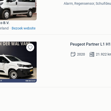
Alarm, Regensensor, Schuifdeur
Mijn
Favorieten
o B.V.
erland
Bezoek website
Peugeot Partner L1 H1
Bewaren
2020
21.922
k
in
Mijn
Favorieten
Wal Vans
Bezoek website