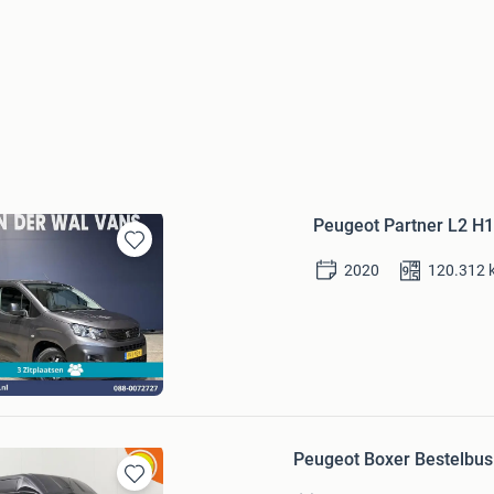
Peugeot Partner L2 H1
Bewaren
2020
120.312
in
Mijn
Favorieten
Wal Vans
Bezoek website
Peugeot Boxer Bestelbus