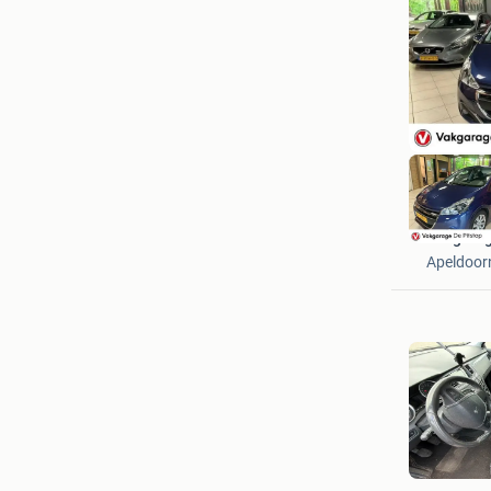
Vakgarag
Apeldoor