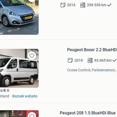
Bewaren
2016
299.559
km
in
Mijn
Favorieten
Peugeot Boxer 2.2 BlueHD
2019
93.665
km
Bewaren
in
Cruise Control, Parkeersensor, 
Mijn
Favorieten
o B.V.
erland
Bezoek website
Peugeot 208 1.5 BlueHDi Blue