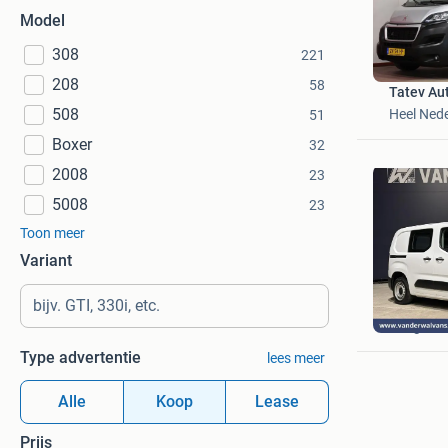
Model
308
221
208
58
Tatev Aut
508
Heel Ned
51
Boxer
32
2008
23
5008
23
Toon meer
Variant
Van der 
Langerak
Type advertentie
lees meer
Alle
Koop
Lease
Prijs