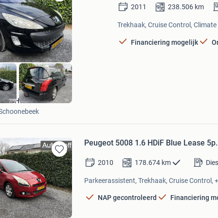
Bewaren
2011
238.506
km
in
Mijn
Trekhaak, Cruise Control, Climate 
Favorieten
Financiering mogelijk
O
Auto Hoff
Schoonebeek
Peugeot 5008 1.6 HDiF Blue Lease 5p. |
Bewaren
2010
178.674
km
Dies
in
Mijn
Parkeerassistent, Trekhaak, Cruise Control, 
Favorieten
NAP gecontroleerd
Financiering m