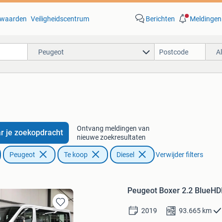
waarden
Veiligheidscentrum
Berichten
Meldingen
Peugeot
A
Ontvang meldingen van
r je zoekopdracht
nieuwe zoekresultaten
Peugeot
Te koop
Diesel
Verwijder filters
Peugeot Boxer 2.2 BlueHD
2019
93.665
km
Bewaren
in