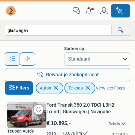
Auto's
Sorteer op
Alle afstanden…
Bewaar je zoekopdracht
Filters
Auto's
Te koop
Verwijder filters
Ford Transit 350 2.0 TDCI L3H2
Trend | Glaswagen | Navigatie
Bewaren
in
€ 10.895,-
Details
Mijn
Teuben Auto's
Favorieten
173.076
km
2019
12 jul 26