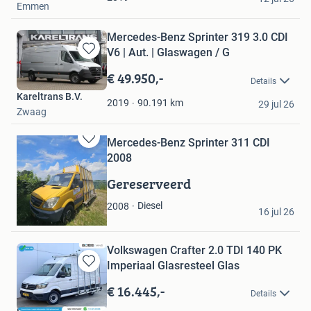
Emmen
Mercedes-Benz Sprinter 319 3.0 CDI
V6 | Aut. | Glaswagen / G
Bewaren
in
€ 49.950,-
Details
Mijn
Kareltrans B.V.
Favorieten
90.191
km
2019
29 jul 26
Zwaag
Mercedes-Benz Sprinter 311 CDI
Bewaren
2008
in
Mijn
Gereserveerd
Favorieten
Toon
Diesel
2008
16 jul 26
Sint-Oedenrode
Volkswagen Crafter 2.0 TDI 140 PK
Imperiaal Glasresteel Glas
Bewaren
in
€ 16.445,-
Details
Mijn
Boss Vans