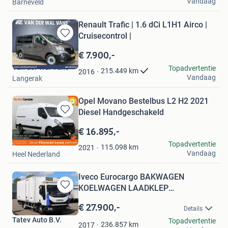
Vandaag
Barneveld
Renault Trafic | 1.6 dCi L1H1 Airco |
Cruisecontrol |
Bewaren
in
€ 7.900,-
Mijn
Van der Wal Vans
Topadvertentie
Favorieten
215.449
km
2016
Vandaag
Langerak
Opel Movano Bestelbus L2 H2 2021
Diesel Handgeschakeld
Bewaren
in
€ 16.895,-
Mijn
Action Lease
Topadvertentie
Favorieten
115.098
km
2021
Vandaag
Heel Nederland
Iveco Eurocargo BAKWAGEN
KOELWAGEN LAADKLEP
Bewaren
THERMOKING V6...
in
€ 27.900,-
Details
Mijn
Tatev Auto B.V.
Topadvertentie
Favorieten
236.857
km
2017