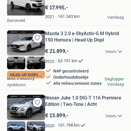
Bewaren
in
€ 17.995,-
Mijn
Dutchvans.com
Favorieten
161.343
km
2021
Vandaag
Barneveld
Mazda 3 2.0 e-SkyActiv-G M Hybrid
150 Homura | Head-Up Displ
Bewaren
in
€ 21.899,-
Details
Mijn
Favorieten
63.791
km
2022
NAP gecontroleerd
HEAD-UP DISPLAY
Onderhoudsboekje
MAX'S Mobility
Dagtopper
Alle milieu/emissie zones
Vandaag
Apeldoorn
Nissan Juke 1.0 DIG-T 116 Premiere
Edition | Two-Tone | Acht
Bewaren
in
€ 13.899,-
Details
Mijn
Favorieten
101.798
km
2020