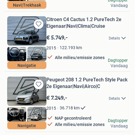
Navi|Trekhaak
Vandaag
Lelystad
Citroen C4 Cactus 1.2 PureTech 2e
Eigenaar|Navi|Clima|Cruise
Bewaren
in
€ 5.749,-
Details
Mijn
Favorieten
122.193
km
2015
Alle milieu/emissie zones
Autobaan B.V.
Dagtopper
Navigatie
Vandaag
Lelystad
Peugeot 208 1.2 PureTech Style Pack
2e Eigenaar|Navi|Airco|C
Bewaren
in
€ 7.249,-
Details
Mijn
Favorieten
36.718
km
2015
NAP gecontroleerd
Autobaan B.V.
Dagtopper
Alle milieu/emissie zones
Navigatie
Vandaag
Lelystad