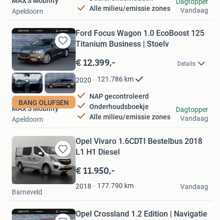
MAX'S Mobility
Dagtopper
Alle milieu/emissie zones
Vandaag
Apeldoorn
Ford Focus Wagon 1.0 EcoBoost 125
Titanium Business | Stoelv
Bewaren
in
€ 12.399,-
Details
Mijn
Favorieten
121.786
km
2020
NAP gecontroleerd
BANG OLUFSEN
Onderhoudsboekje
MAX'S Mobility
Dagtopper
Alle milieu/emissie zones
Vandaag
Apeldoorn
Opel Vivaro 1.6CDTI Bestelbus 2018
L1 H1 Diesel
Bewaren
in
€ 11.950,-
Mijn
Dutchvans.com
Favorieten
177.790
km
2018
Vandaag
Barneveld
Opel Crossland 1.2 Edition | Navigatie