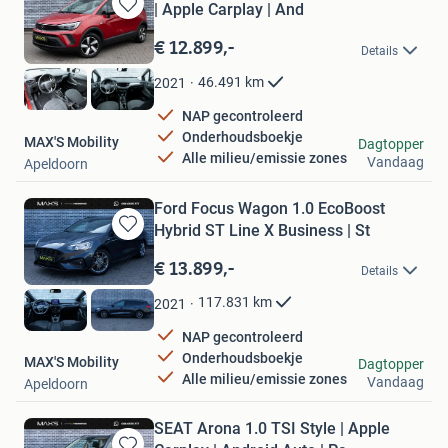
| Apple Carplay | And
Bewaren
in
€ 12.899,-
Details
Mijn
Favorieten
46.491
km
2021
NAP gecontroleerd
Onderhoudsboekje
MAX'S Mobility
Dagtopper
Alle milieu/emissie zones
Vandaag
Apeldoorn
Ford Focus Wagon 1.0 EcoBoost
Hybrid ST Line X Business | St
Bewaren
in
€ 13.899,-
Details
Mijn
Favorieten
117.831
km
2021
NAP gecontroleerd
Onderhoudsboekje
MAX'S Mobility
Dagtopper
Alle milieu/emissie zones
Vandaag
Apeldoorn
SEAT Arona 1.0 TSI Style | Apple