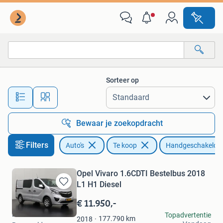
Auto's
Sorteer op
Alle afstanden…
Bewaar je zoekopdracht
Filters
Auto's
Te koop
Handgeschakeld
Opel Vivaro 1.6CDTI Bestelbus 2018
L1 H1 Diesel
Bewaren
in
€ 11.950,-
Mijn
Dutchvans.com
Topadvertentie
Favorieten
177.790
km
2018