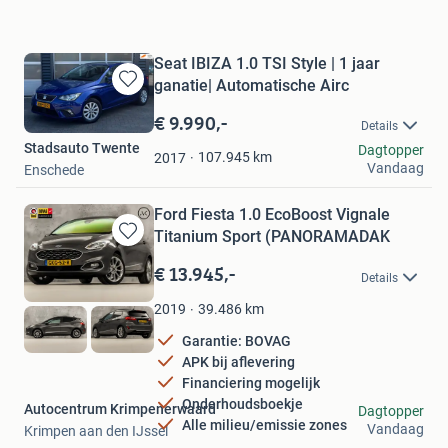
Seat IBIZA 1.0 TSI Style | 1 jaar
ganatie| Automatische Airc
Bewaren
in
€ 9.990,-
Details
Mijn
Stadsauto Twente
Dagtopper
Favorieten
107.945
km
2017
Vandaag
Enschede
Ford Fiesta 1.0 EcoBoost Vignale
Titanium Sport (PANORAMADAK
Bewaren
in
€ 13.945,-
Details
Mijn
Favorieten
39.486
km
2019
Garantie: BOVAG
APK bij aflevering
Financiering mogelijk
Onderhoudsboekje
Autocentrum Krimpenerwaard
Dagtopper
Alle milieu/emissie zones
Vandaag
Krimpen aan den IJssel