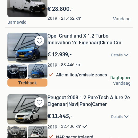
Bewaren
in
€ 28.800,-
Mijn
Dutchvans.com
Favorieten
21.462
km
2019
Vandaag
Barneveld
Opel Grandland X 1.2 Turbo
Innovation 2e Eigenaar|Clima|Crui
Bewaren
in
€ 12.939,-
Details
Mijn
Favorieten
83.446
km
2019
Alle milieu/emissie zones
Autobaan B.V.
Dagtopper
Trekhaak
Vandaag
Lelystad
Peugeot 2008 1.2 PureTech Allure 2e
Eigenaar|Navi|Pano|Camer
Bewaren
in
€ 11.445,-
Details
Mijn
Favorieten
32.436
km
2019
NAP gecontroleerd