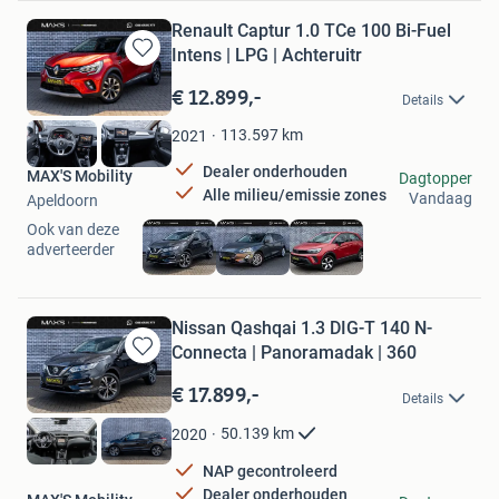
Renault Captur 1.0 TCe 100 Bi-Fuel
Intens | LPG | Achteruitr
Bewaren
in
€ 12.899,-
Details
Mijn
Favorieten
113.597
km
2021
Dealer onderhouden
MAX'S Mobility
Dagtopper
Alle milieu/emissie zones
Vandaag
Apeldoorn
Ook van deze
adverteerder
Nissan Qashqai 1.3 DIG-T 140 N-
Connecta | Panoramadak | 360
Bewaren
in
€ 17.899,-
Details
Mijn
Favorieten
50.139
km
2020
NAP gecontroleerd
Dealer onderhouden