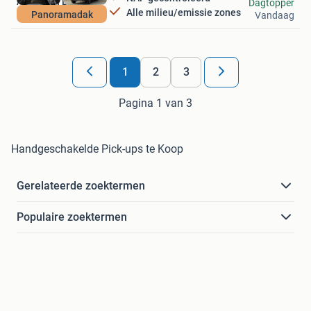
Autobaan B.V.
Dagtopper
Alle milieu/emissie zones
Panoramadak
Vandaag
Lelystad
1
2
3
Pagina 1 van 3
Handgeschakelde Pick-ups te Koop
Gerelateerde zoektermen
Populaire zoektermen