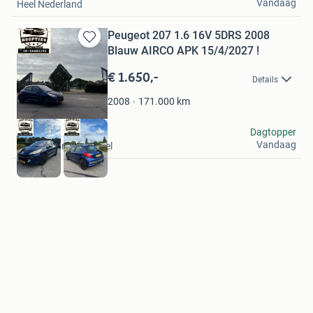
Vandaag
Heel Nederland
Peugeot 207 1.6 16V 5DRS 2008
Bewaren
Blauw AIRCO APK 15/4/2027 !
in
€ 1.650,-
Mijn
Details
Favorieten
171.000
km
2008
Jami
Dagtopper
Vandaag
Capelle aan den IJssel