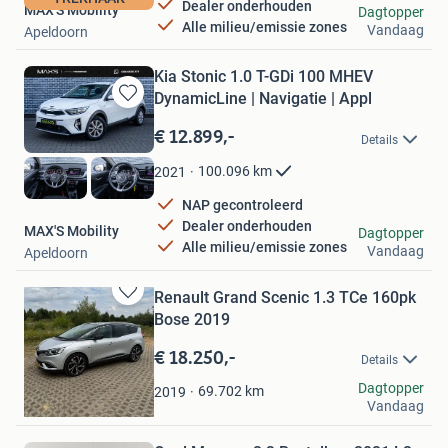
Dealer onderhouden
MAX'S Mobility
Dagtopper
Alle milieu/emissie zones
Vandaag
Apeldoorn
Kia Stonic 1.0 T-GDi 100 MHEV
DynamicLine | Navigatie | Appl
Bewaren
in
€ 12.899,-
Details
Mijn
Favorieten
100.096
km
2021
NAP gecontroleerd
Dealer onderhouden
MAX'S Mobility
Dagtopper
Alle milieu/emissie zones
Vandaag
Apeldoorn
Renault Grand Scenic 1.3 TCe 160pk
Bewaren
Bose 2019
in
Mijn
€ 18.250,-
Details
Favorieten
reddevil
Dagtopper
69.702
km
2019
Vandaag
Swalmen