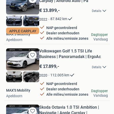
Carplay | Android Auto | Pa
Bewaren
in
€ 13.899,-
Details
Mijn
Favorieten
87.842
km
2022
NAP gecontroleerd
APPLE CARPLAY
Dealer onderhouden
MAX'S Mobility
Dagtopper
Alle milieu/emissie zones
Vandaag
Apeldoorn
Volkswagen Golf 1.5 TSI Life
Business | Panoramadak | ErgoAc
Bewaren
in
€ 17.899,-
Details
Mijn
Favorieten
112.005
km
2020
NAP gecontroleerd
Dealer onderhouden
MAX'S Mobility
Dagtopper
Alle milieu/emissie zones
Vandaag
Apeldoorn
Skoda Octavia 1.0 TSI Ambition |
Navigatie | Apple Carplay |