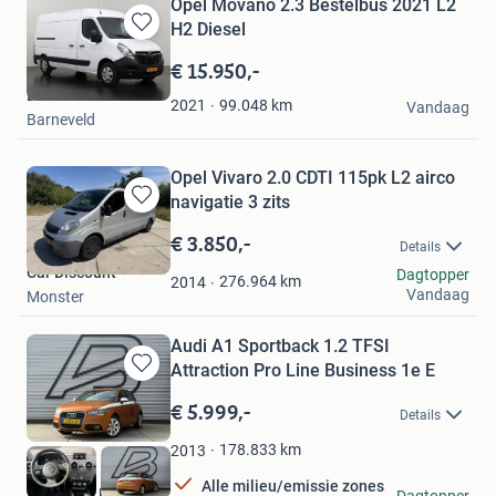
Opel Movano 2.3 Bestelbus 2021 L2
H2 Diesel
Bewaren
in
€ 15.950,-
Mijn
Dutchvans.com
Favorieten
99.048
km
2021
Vandaag
Barneveld
Opel Vivaro 2.0 CDTI 115pk L2 airco
navigatie 3 zits
Bewaren
in
€ 3.850,-
Details
Mijn
Car Discount
Dagtopper
Favorieten
276.964
km
2014
Vandaag
Monster
Audi A1 Sportback 1.2 TFSI
Attraction Pro Line Business 1e E
Bewaren
in
€ 5.999,-
Details
Mijn
Favorieten
178.833
km
2013
Alle milieu/emissie zones
Autobaan B.V.
Dagtopper