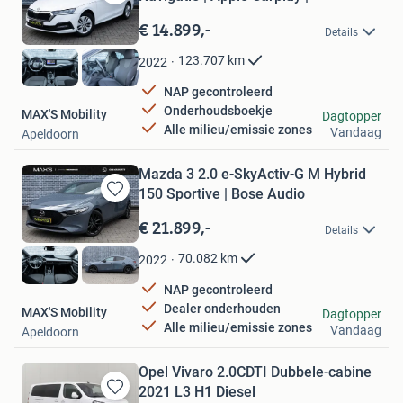
Bewaren
in
€ 14.899,-
Details
Mijn
Favorieten
123.707
km
2022
NAP gecontroleerd
Onderhoudsboekje
MAX'S Mobility
Dagtopper
Alle milieu/emissie zones
Vandaag
Apeldoorn
Mazda 3 2.0 e-SkyActiv-G M Hybrid
150 Sportive | Bose Audio
Bewaren
in
€ 21.899,-
Details
Mijn
Favorieten
70.082
km
2022
NAP gecontroleerd
Dealer onderhouden
MAX'S Mobility
Dagtopper
Alle milieu/emissie zones
Vandaag
Apeldoorn
Opel Vivaro 2.0CDTI Dubbele-cabine
2021 L3 H1 Diesel