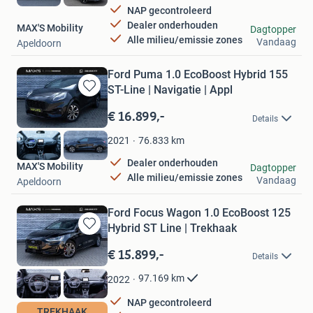
NAP gecontroleerd
Dealer onderhouden
MAX'S Mobility
Dagtopper
Alle milieu/emissie zones
Vandaag
Apeldoorn
Ford Puma 1.0 EcoBoost Hybrid 155
ST-Line | Navigatie | Appl
Bewaren
in
€ 16.899,-
Details
Mijn
Favorieten
76.833
km
2021
Dealer onderhouden
MAX'S Mobility
Dagtopper
Alle milieu/emissie zones
Vandaag
Apeldoorn
Ford Focus Wagon 1.0 EcoBoost 125
Hybrid ST Line | Trekhaak
Bewaren
in
€ 15.899,-
Details
Mijn
Favorieten
97.169
km
2022
NAP gecontroleerd
TREKHAAK