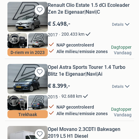
Renault Clio Estate 1.5 dCi Ecoleader
Zen 2e Eigenaar|Navi|C
Bewaren
in
€ 5.498,-
Details
Mijn
Favorieten
200.433
km
2017
NAP gecontroleerd
Autobaan B.V.
Dagtopper
Alle milieu/emissie zones
D-riem vv in 2023
Vandaag
Lelystad
Opel Astra Sports Tourer 1.4 Turbo
Blitz 1e Eigenaar|Navi|Ai
Bewaren
in
€ 8.399,-
Details
Mijn
Favorieten
92.688
km
2015
NAP gecontroleerd
Autobaan B.V.
Dagtopper
Alle milieu/emissie zones
Trekhaak
Vandaag
Lelystad
Opel Movano 2.3CDTI Bakwagen
2019 L5 H1 Diesel