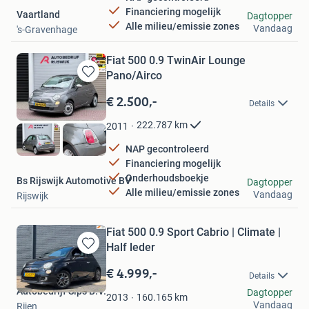
Financiering mogelijk
Vaartland
Dagtopper
Alle milieu/emissie zones
Vandaag
's-Gravenhage
Fiat 500 0.9 TwinAir Lounge
Pano/Airco
Bewaren
in
€ 2.500,-
Details
Mijn
Favorieten
222.787
km
2011
NAP gecontroleerd
Financiering mogelijk
Onderhoudsboekje
Bs Rijswijk Automotive BV
Dagtopper
Alle milieu/emissie zones
Vandaag
Rijswijk
Fiat 500 0.9 Sport Cabrio | Climate |
Half leder
Bewaren
in
€ 4.999,-
Details
Mijn
Autobedrijf Sips B.V.
Dagtopper
Favorieten
160.165
km
2013
Vandaag
Rijen