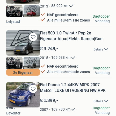
Favorieten
83.992
km
2013
NAP gecontroleerd
Autobaan B.V.
Dagtopper
Alle milieu/emissie zones
Vandaag
Lelystad
Fiat 500 1.0 TwinAir Pop 2e
Eigenaar|Airco|Elektr. Ramen|Goe
Bewaren
in
€ 3.749,-
Details
Mijn
Favorieten
165.588
km
2015
NAP gecontroleerd
Autobaan B.V.
Dagtopper
Alle milieu/emissie zones
2e Eigenaar
Vandaag
Lelystad
Fiat Panda 1.2 44KW 60PK 2007
MEEST LUXE UITVOERING NW APK
Bewaren
in
€ 1.399,-
Details
Mijn
evert
Favorieten
Dagtopper
169.780
km
2007
Vandaag
Deventer