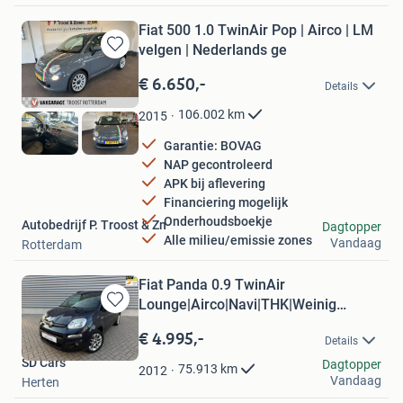
Fiat 500 1.0 TwinAir Pop | Airco | LM
velgen | Nederlands ge
Bewaren
in
€ 6.650,-
Details
Mijn
Favorieten
106.002
km
2015
Garantie: BOVAG
NAP gecontroleerd
APK bij aflevering
Financiering mogelijk
Onderhoudsboekje
Autobedrijf P. Troost & Zn
Dagtopper
Alle milieu/emissie zones
Vandaag
Rotterdam
Fiat Panda 0.9 TwinAir
Lounge|Airco|Navi|THK|Weinig
Bewaren
km's|NAP
in
€ 4.995,-
Details
Mijn
SD Cars
Favorieten
Dagtopper
75.913
km
2012
Vandaag
Herten