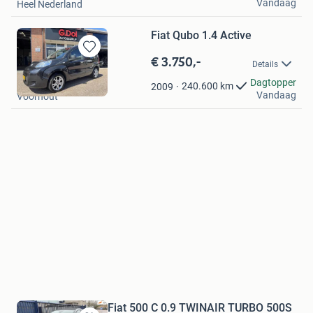
Vandaag
Heel Nederland
Fiat Qubo 1.4 Active
€ 3.750,-
Bewaren
Details
in
Autobedrijf G Dol bv
Dagtopper
Mijn
240.600
km
2009
Vandaag
Voorhout
Favorieten
Fiat 500 C 0.9 TWINAIR TURBO 500S