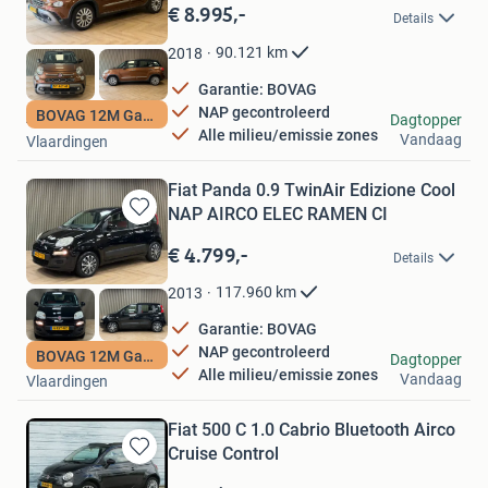
in
€ 8.995,-
Details
Mijn
Favorieten
90.121
km
2018
Garantie: BOVAG
NAP gecontroleerd
BOVAG 12M Garantie
Autohuis de Vaart
Dagtopper
Alle milieu/emissie zones
Vandaag
Vlaardingen
Fiat Panda 0.9 TwinAir Edizione Cool
NAP AIRCO ELEC RAMEN CI
Bewaren
in
€ 4.799,-
Details
Mijn
Favorieten
117.960
km
2013
Garantie: BOVAG
NAP gecontroleerd
BOVAG 12M Garantie
Autohuis de Vaart
Dagtopper
Alle milieu/emissie zones
Vandaag
Vlaardingen
Fiat 500 C 1.0 Cabrio Bluetooth Airco
Cruise Control
Bewaren
in