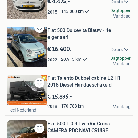
€ 4.475,-
Details
Favorieten
André van Dam
Dagtopper
145.000
km
2015
Vandaag
Hilversum
Fiat 500 Dolcevita Blauw - 1e
Bewaren
eigenaar!
in
Mijn
€ 16.400,-
Details
Favorieten
Kj.s
Dagtopper
20.913
km
2022
Vandaag
Haarlem
Fiat Talento Dubbel cabine L2 H1
2018 Diesel Handgeschakeld
Bewaren
in
€ 15.895,-
Mijn
Action Lease
Favorieten
170.788
km
2018
Vandaag
Heel Nederland
Fiat 500 L 0.9 TwinAir Cross
CAMERA PDC NAVI CRUISE
Bewaren
CONTROL