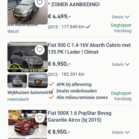
* ZOMER AANBIEDING!
Bewaren
in
€ 4.499,-
Details
Mijn
RW Automotive
Favorieten
Dagtopper
177.849
km
2015
Vandaag
Weurt
Fiat 500 C 1.4-16V Abarth Cabrio met
135 PK ! Leder ! Climat
Bewaren
in
€ 6.950,-
Details
Mijn
Favorieten
182.391
km
2012
APK bij aflevering
Dealer onderhouden
Wijkhuizen Automotive
Dagtopper
Alle milieu/emissie zones
Vandaag
Heemskerk
Fiat 500X 1.6 PopStar Bovag
Garantie Airco (bj 2015)
Bewaren
in
€ 8.950,-
Details
Mijn