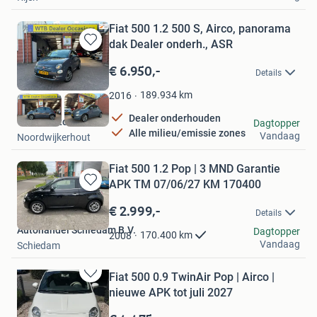
Fiat 500 1.2 500 S, Airco, panorama
dak Dealer onderh., ASR
Bewaren
in
€ 6.950,-
Details
Mijn
Favorieten
189.934
km
2016
Dealer onderhouden
W.T.B. Automotive
Dagtopper
Alle milieu/emissie zones
Vandaag
Noordwijkerhout
Fiat 500 1.2 Pop | 3 MND Garantie
APK TM 07/06/27 KM 170400
Bewaren
in
€ 2.999,-
Details
Mijn
Autohandel Schiedam B.V.
Favorieten
Dagtopper
170.400
km
2008
Vandaag
Schiedam
Fiat 500 0.9 TwinAir Pop | Airco |
Bewaren
nieuwe APK tot juli 2027
in
Mijn