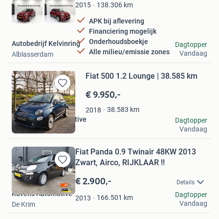
Favorieten
138.306
km
2015
APK bij aflevering
Financiering mogelijk
Onderhoudsboekje
Autobedrijf Kelvinring
Dagtopper
Alle milieu/emissie zones
Vandaag
Alblasserdam
Fiat 500 1.2 Lounge | 38.585 km
€ 9.950,-
Bewaren
in
Mijn
38.583
km
2018
Favorieten
Van Hattem Automotive
Dagtopper
Vandaag
Barendrecht
Fiat Panda 0.9 Twinair 48KW 2013
Zwart, Airco, RIJKLAAR !!
Bewaren
in
€ 2.900,-
Details
Mijn
Ravens Automotive
Dagtopper
Favorieten
166.501
km
2013
Vandaag
De Krim