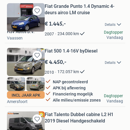
Fiat Grande Punto 1.4 Dynamic 4-
deurs airco LM cruise
Bewaren
in
€ 1.445,-
Details
Mijn
HSV Auto's B.V.
Favorieten
Dagtopper
234.000
km
2007
Vandaag
Vaassen
Fiat 500 1.4-16V byDiesel
€ 4.450,-
Bewaren
Details
in
Mijn
172.057
km
2010
Favorieten
NAP gecontroleerd
APK bij aflevering
Financiering mogelijk
INCL JAAR APK
Autohandel Honing
Dagtopper
Alle milieu/emissie zones
Vandaag
Amersfoort
Fiat Talento Dubbel cabine L2 H1
2019 Diesel Handgeschakeld
Bewaren
in