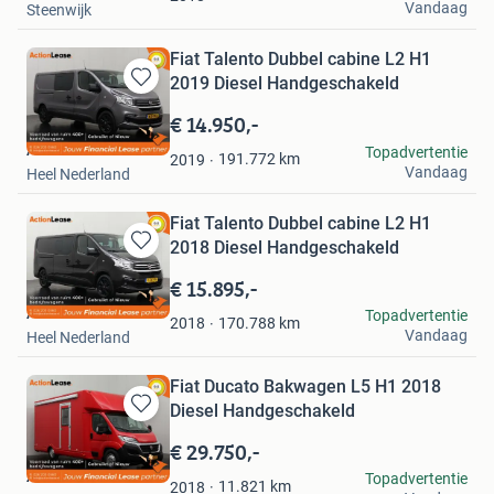
Vandaag
Steenwijk
Fiat Talento Dubbel cabine L2 H1
2019 Diesel Handgeschakeld
Bewaren
in
€ 14.950,-
Mijn
Action Lease
Topadvertentie
Favorieten
191.772
km
2019
Vandaag
Heel Nederland
Fiat Talento Dubbel cabine L2 H1
2018 Diesel Handgeschakeld
Bewaren
in
€ 15.895,-
Mijn
Action Lease
Topadvertentie
Favorieten
170.788
km
2018
Vandaag
Heel Nederland
Fiat Ducato Bakwagen L5 H1 2018
Diesel Handgeschakeld
Bewaren
in
€ 29.750,-
Mijn
Action Lease
Topadvertentie
Favorieten
11.821
km
2018