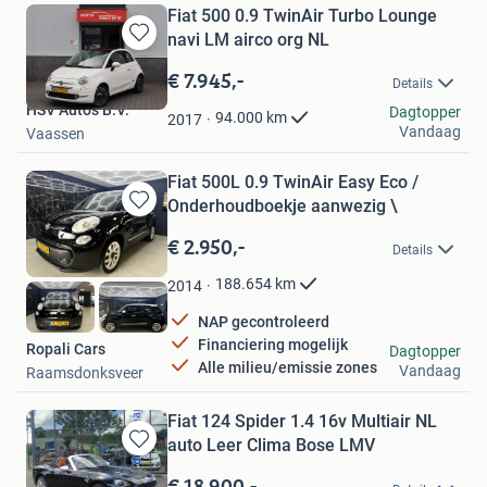
Fiat 500 0.9 TwinAir Turbo Lounge
navi LM airco org NL
Bewaren
in
€ 7.945,-
Details
Mijn
HSV Auto's B.V.
Favorieten
Dagtopper
94.000
km
2017
Vandaag
Vaassen
Fiat 500L 0.9 TwinAir Easy Eco /
Onderhoudboekje aanwezig \
Bewaren
in
€ 2.950,-
Details
Mijn
Favorieten
188.654
km
2014
NAP gecontroleerd
Financiering mogelijk
Ropali Cars
Dagtopper
Alle milieu/emissie zones
Vandaag
Raamsdonksveer
Fiat 124 Spider 1.4 16v Multiair NL
auto Leer Clima Bose LMV
Bewaren
in
€ 18.900,-