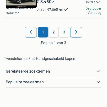
€ 8.450,-
Details
Mijn
Beukhof Auto's B.V.
Favorieten
Dagtopper
97.865
km
2017
Vandaag
Gameren
1
2
3
Pagina 1 van 3
Tweedehands Fiat Handgeschakeld kopen
Gerelateerde zoektermen
Populaire zoektermen