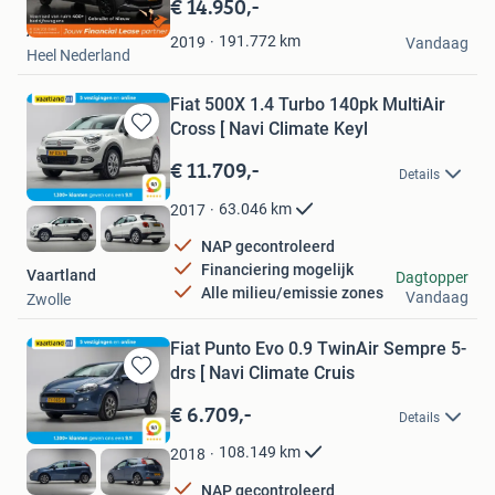
€ 14.950,-
Mijn
Action Lease
Favorieten
191.772
km
2019
Vandaag
Heel Nederland
Fiat 500X 1.4 Turbo 140pk MultiAir
Cross [ Navi Climate Keyl
Bewaren
in
€ 11.709,-
Details
Mijn
Favorieten
63.046
km
2017
NAP gecontroleerd
Financiering mogelijk
Vaartland
Dagtopper
Alle milieu/emissie zones
Vandaag
Zwolle
Fiat Punto Evo 0.9 TwinAir Sempre 5-
drs [ Navi Climate Cruis
Bewaren
in
€ 6.709,-
Details
Mijn
Favorieten
108.149
km
2018
NAP gecontroleerd