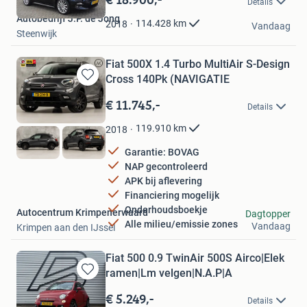
Details
Mijn
Autobedrijf J.P. de Jong
Favorieten
114.428
km
2018
Vandaag
Steenwijk
Fiat 500X 1.4 Turbo MultiAir S-Design
Cross 140Pk (NAVIGATIE
Bewaren
in
€ 11.745,-
Details
Mijn
Favorieten
119.910
km
2018
Garantie: BOVAG
NAP gecontroleerd
APK bij aflevering
Financiering mogelijk
Onderhoudsboekje
Autocentrum Krimpenerwaard
Dagtopper
Alle milieu/emissie zones
Vandaag
Krimpen aan den IJssel
Fiat 500 0.9 TwinAir 500S Airco|Elek
ramen|Lm velgen|N.A.P|A
Bewaren
in
€ 5.249,-
Details
Mijn