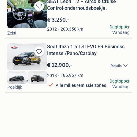
SEAT Leon 1.2 – Airco & Cruise
Control-onderhoudsboekje.
Bewaren
in
€ 3.250,-
Mijn
Braamauto’s
Dagtopper
Favorieten
200.350
km
2012
Vandaag
Zeist
Seat Ibiza 1.5 TSI EVO FR Business
Intense /Pano/Carplay
Bewaren
in
€ 12.900,-
Details
Mijn
Favorieten
185.957
km
2018
Jonge Broers B.V.
Dagtopper
Alle milieu/emissie zones
Vandaag
Poeldijk