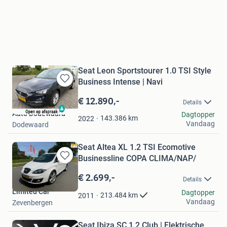
Seat Leon Sportstourer 1.0 TSI Style
Business Intense | Navi
Bewaren
in
€ 12.890,-
Details
Mijn
Auto Dodewaard
Dagtopper
Favorieten
143.386
km
2022
Vandaag
Dodewaard
Seat Altea XL 1.2 TSI Ecomotive
Businessline COPA CLIMA/NAP/
Bewaren
in
€ 2.699,-
Details
Mijn
Limited Car
Favorieten
Dagtopper
213.484
km
2011
Vandaag
Zevenbergen
Seat Ibiza SC 1.2 Club | Elektrische