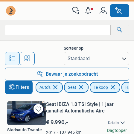
Seat
Sorteer op
Alle afstanden…
Bewaar je zoekopdracht
Filters
Auto's
Seat
Te koop
Han
Seat IBIZA 1.0 TSI Style | 1 jaar
ganatie| Automatische Airc
Bewaren
in
€ 9.990,-
Details
Mijn
Stadsauto Twente
Dagtopper
Favorieten
107.945
km
2017