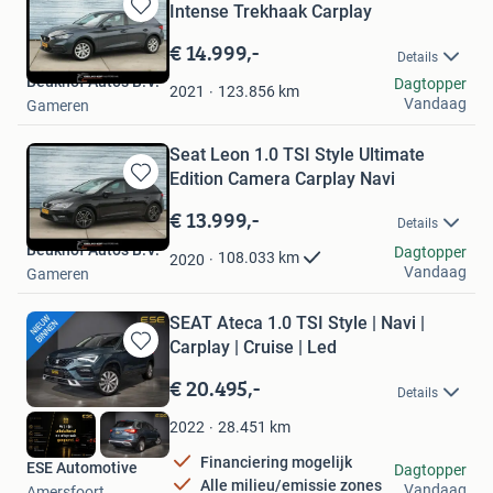
Intense Trekhaak Carplay
Bewaren
in
€ 14.999,-
Details
Mijn
Beukhof Auto's B.V.
Dagtopper
Favorieten
123.856
km
2021
Vandaag
Gameren
Seat Leon 1.0 TSI Style Ultimate
Edition Camera Carplay Navi
Bewaren
in
€ 13.999,-
Details
Mijn
Beukhof Auto's B.V.
Favorieten
Dagtopper
108.033
km
2020
Vandaag
Gameren
SEAT Ateca 1.0 TSI Style | Navi |
Carplay | Cruise | Led
Bewaren
in
€ 20.495,-
Details
Mijn
Favorieten
28.451
km
2022
Financiering mogelijk
ESE Automotive
Dagtopper
Alle milieu/emissie zones
Vandaag
Amersfoort