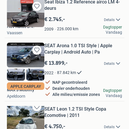
Seat Ibiza 1.2 Reference airco LM 4-
deurs
Bewaren
in
€ 2.745,-
Details
Mijn
HSV Auto's B.V.
Dagtopper
Favorieten
226.000
km
2009
Vandaag
Vaassen
SEAT Arona 1.0 TSI Style | Apple
Carplay | Android Auto | Pa
Bewaren
in
€ 13.899,-
Details
Mijn
Favorieten
87.842
km
2022
NAP gecontroleerd
APPLE CARPLAY
Dealer onderhouden
MAX'S Mobility
Dagtopper
Alle milieu/emissie zones
Vandaag
Apeldoorn
SEAT Leon 1.2 TSI Style Copa
Bewaren
Ecomotive | 2011
in
Mijn
€ 4.750,-
Details
Favorieten