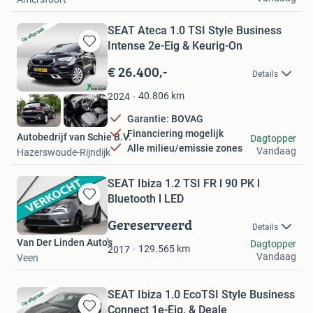
SEAT Ateca 1.0 TSI Style Business
Intense 2e-Eig & Keurig-On
Bewaren
in
€ 26.400,-
Details
Mijn
Favorieten
40.806
km
2024
Garantie: BOVAG
Financiering mogelijk
Autobedrijf van Schie B.V.
Dagtopper
Alle milieu/emissie zones
Vandaag
Hazerswoude-Rijndijk
SEAT Ibiza 1.2 TSI FR l 90 PK l
Bluetooth l LED
Bewaren
in
Gereserveerd
Details
Mijn
Van Der Linden Auto's
Dagtopper
Favorieten
129.565
km
2017
Vandaag
Veen
SEAT Ibiza 1.0 EcoTSI Style Business
Connect 1e-Eig. & Deale