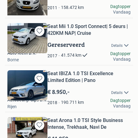
MaVaBo
Dagtopper
158.472
km
2011
Vandaag
Vlissingen
Seat Mii 1.0 Sport Connect| 5 deurs |
42DKM NAP| Cruise
Bewaren
in
Gereserveerd
Details
Mijn
Auto Klein B.V.
Favorieten
Dagtopper
41.574
km
2017
Vandaag
Borne
Seat IBIZA 1.0 TSI Excellence
Limited Edition | Pano
Bewaren
in
€ 8.950,-
Details
Mijn
Autobedrijf Sips B.V.
Dagtopper
Favorieten
190.711
km
2018
Vandaag
Rijen
Seat Arona 1.0 TSI Style Business
Intense, Trekhaak, Navi De
Bewaren
in