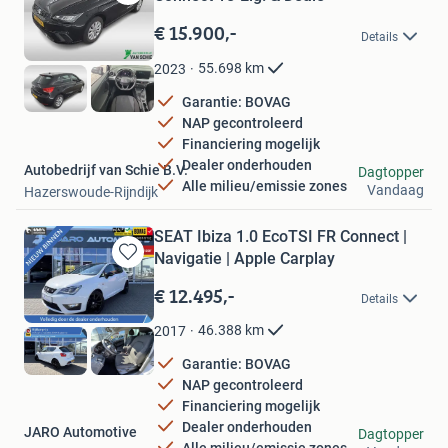
Bewaren
in
€ 15.900,-
Details
Mijn
Favorieten
55.698
km
2023
Garantie: BOVAG
NAP gecontroleerd
Financiering mogelijk
Dealer onderhouden
Autobedrijf van Schie B.V.
Dagtopper
Alle milieu/emissie zones
Vandaag
Hazerswoude-Rijndijk
SEAT Ibiza 1.0 EcoTSI FR Connect |
Navigatie | Apple Carplay
Bewaren
in
€ 12.495,-
Details
Mijn
Favorieten
46.388
km
2017
Garantie: BOVAG
NAP gecontroleerd
Financiering mogelijk
Dealer onderhouden
JARO Automotive
Dagtopper