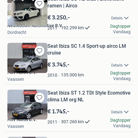
ramen | Airco
Bewaren
in
€ 3.250,-
Details
Mijn
Neuteboom Automotive B.V.
Favorieten
Dagtopper
192.299
km
2011
Vandaag
Dordrecht
Seat Ibiza SC 1.4 Sport-up airco LM
cruise
Bewaren
in
€ 3.745,-
Details
Mijn
HSV Auto's B.V.
Dagtopper
Favorieten
135.000
km
2010
Vandaag
Vaassen
Seat Ibiza ST 1.2 TDI Style Ecomotive
clima LM org NL
Bewaren
in
€ 1.745,-
Details
Mijn
HSV Auto's B.V.
Favorieten
Dagtopper
307.260
km
2011
Vandaag
Vaassen