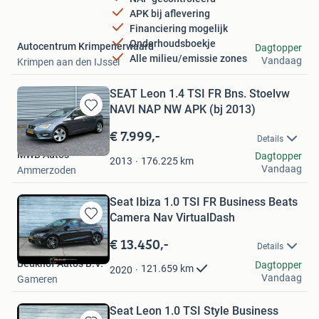
APK bij aflevering
Financiering mogelijk
Onderhoudsboekje
Autocentrum Krimpenerwaard
Dagtopper
Alle milieu/emissie zones
Vandaag
Krimpen aan den IJssel
SEAT Leon 1.4 TSI FR Bns. Stoelvw
NAVI NAP NW APK (bj 2013)
Bewaren
in
€ 7.999,-
Details
Mijn
MWB Auto's
Dagtopper
Favorieten
176.225
km
2013
Vandaag
Ammerzoden
Seat Ibiza 1.0 TSI FR Business Beats
Camera Nav VirtualDash
Bewaren
in
€ 13.450,-
Details
Mijn
Beukhof Auto's B.V.
Favorieten
Dagtopper
121.659
km
2020
Vandaag
Gameren
Seat Leon 1.0 TSI Style Business