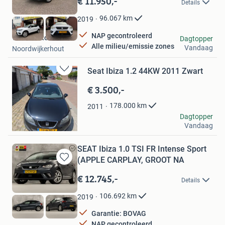
€ 11.950,-
Details
Mijn
Favorieten
96.067
km
2019
NAP gecontroleerd
W.T.B. Automotive
Dagtopper
Alle milieu/emissie zones
Vandaag
Noordwijkerhout
Seat Ibiza 1.2 44KW 2011 Zwart
Bewaren
in
€ 3.500,-
Mijn
Favorieten
178.000
km
2011
brian
Dagtopper
Vandaag
Breda
SEAT Ibiza 1.0 TSI FR Intense Sport
(APPLE CARPLAY, GROOT NA
Bewaren
in
€ 12.745,-
Details
Mijn
Favorieten
106.692
km
2019
Garantie: BOVAG
NAP gecontroleerd