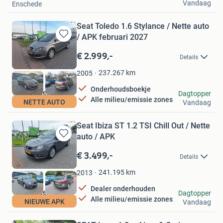
Vandaag
Enschede
Seat Toledo 1.6 Stylance / Nette auto
/ APK februari 2027
Bewaren
in
€ 2.999,-
Details
Mijn
Favorieten
237.267
km
2005
Onderhoudsboekje
VoordeligeAutos
Dagtopper
Alle milieu/emissie zones
NETTE AUTO
Vandaag
Hem
Seat Ibiza ST 1.2 TSI Chill Out / Nette
auto / APK
Bewaren
in
€ 3.499,-
Details
Mijn
Favorieten
241.195
km
2013
Dealer onderhouden
VoordeligeAutos
Dagtopper
Alle milieu/emissie zones
NIEUWE APK
Vandaag
Hem