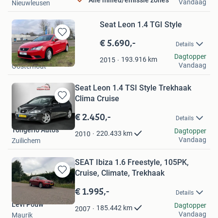
Alle milieu/emissie zones
Vandaag
Nieuwleusen
Seat Leon 1.4 TGI Style
€ 5.690,-
Bewaren
Details
in
Apc Oosterhout Bv
Dagtopper
Mijn
193.916
km
2015
Vandaag
Oosterhout
Favorieten
Seat Leon 1.4 TSI Style Trekhaak
Clima Cruise
Bewaren
in
€ 2.450,-
Details
Mijn
Tongerlo Auto's
Favorieten
Dagtopper
220.433
km
2010
Vandaag
Zuilichem
SEAT Ibiza 1.6 Freestyle, 105PK,
Cruise, Climate, Trekhaak
Bewaren
in
€ 1.995,-
Details
Mijn
Levi Pouw
Favorieten
Dagtopper
185.442
km
2007
Vandaag
Maurik