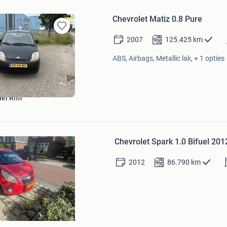
Chevrolet Matiz 0.8 Pure
Bewaren
2007
125.425
km
in
Mijn
ABS, Airbags, Metallic lak, + 1 opties
Favorieten
l Riffi
Bewaren
in
Chevrolet Spark 1.0 Bifuel 20
Mijn
Favorieten
2012
86.790
km