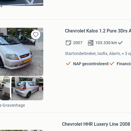
rs
Chevrolet Kalos 1.2 Pure 3Drs 
Bewaren
2007
103.330
km
in
Mijn
Startonderbreker, Isofix, Alarm, + 3 o
Favorieten
NAP gecontroleerd
Financi
KWB Automotive
's-Gravenhage
Chevrolet HHR Luxery Line 2008 