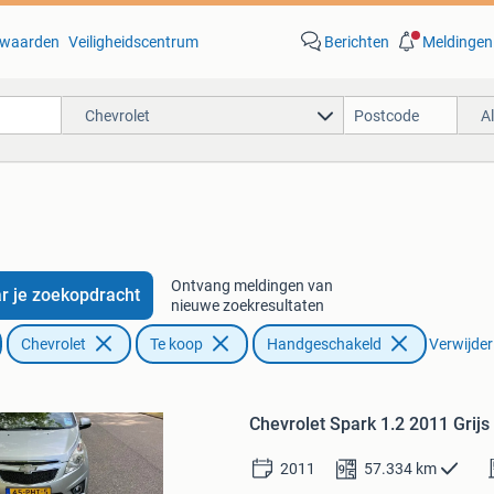
waarden
Veiligheidscentrum
Berichten
Meldingen
Chevrolet
A
Ontvang meldingen van
r je zoekopdracht
nieuwe zoekresultaten
Chevrolet
Te koop
Handgeschakeld
Verwijder 
Bewaren
in
Chevrolet Spark 1.2 2011 Grijs
Mijn
Favorieten
2011
57.334
km