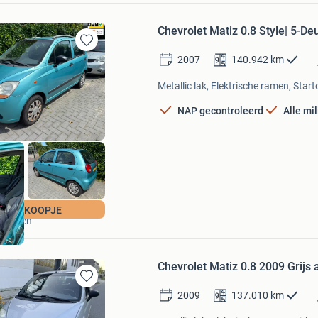
Chevrolet Matiz 0.8 Style| 5-D
Bewaren
2007
140.942
km
in
Mijn
Metallic lak, Elektrische ramen, Start
Favorieten
NAP gecontroleerd
Alle mi
TvD Autoservice
-DRS | KOOPJE
Diessen
Chevrolet Matiz 0.8 2009 Grijs 
Bewaren
2009
137.010
km
in
Mijn