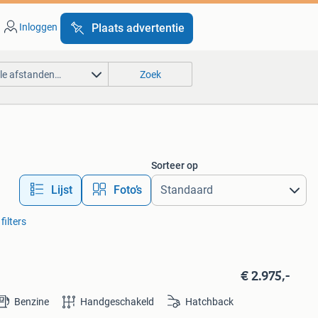
Inloggen
Plaats advertentie
lle afstanden…
Zoek
Sorteer op
Lijst
Foto’s
filters
€ 2.975,-
Benzine
Handgeschakeld
Hatchback