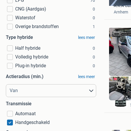
LPG
70
A.K.A Ca
CNG (Aardgas)
0
Arnhem
Waterstof
0
Overige brandstoffen
1
Type hybride
lees meer
Half hybride
0
Volledig hybride
0
Plug-in hybride
0
Actieradius (min.)
lees meer
Transmissie
Automaat
Handgeschakeld