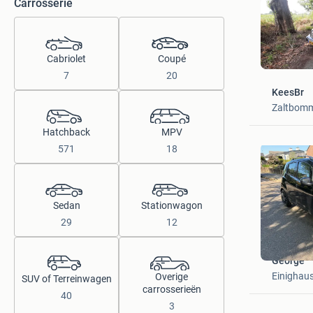
Carrosserie
Cabriolet
Coupé
7
20
KeesBr
Zaltbom
Hatchback
MPV
571
18
Sedan
Stationwagon
29
12
George
Einighau
Overige
SUV of Terreinwagen
carrosserieën
40
3