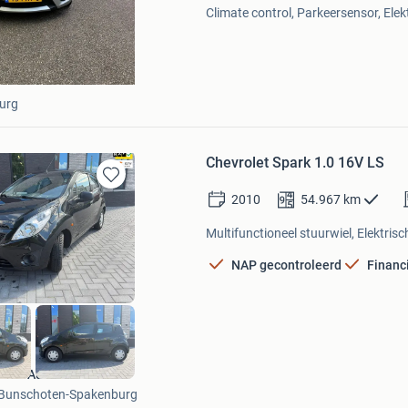
Climate control, Parkeersensor, Elek
urg
Chevrolet Spark 1.0 16V LS
Bewaren
2010
54.967
km
in
Mijn
Multifunctioneel stuurwiel, Elektris
Favorieten
NAP gecontroleerd
Financ
TMK Automotive
Bunschoten-Spakenburg