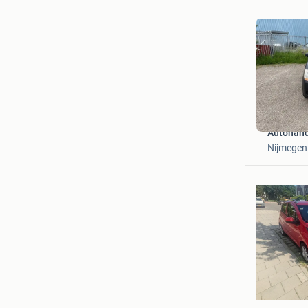
Autohande
Nijmegen
Tanja
Borne