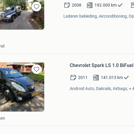
2008
192.000
km
Bewaren
Lederen bekleding, Airconditioning, Op
in
Mijn
Favorieten
mel
Chevrolet Spark LS 1.0 BiFu
Bewaren
2011
141.013
km
in
Mijn
Android Auto, Dakrails, Airbags, + 
Favorieten
sen
Bewaren