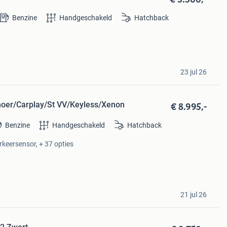
Benzine
Handgeschakeld
Hatchback
23 jul 26
€ 8.995,-
lmoer/Carplay/St VV/Keyless/Xenon
Benzine
Handgeschakeld
Hatchback
arkeersensor, + 37 opties
21 jul 26