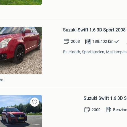
n
Bewaren
in
Suzuki Swift 1.6 3D Sport 2008
Mijn
Favorieten
2008
188.402
km
Bluetooth, Sportstoelen, Mistlampen,
rn
Suzuki Swift 1.6 3D 
Bewaren
2009
Benzin
in
Mijn
Favorieten