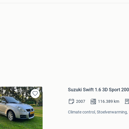
Suzuki Swift 1.6 3D Sport 200
Bewaren
2007
116.389
km
in
Mijn
Climate control, Stoelverwarming, 
Favorieten