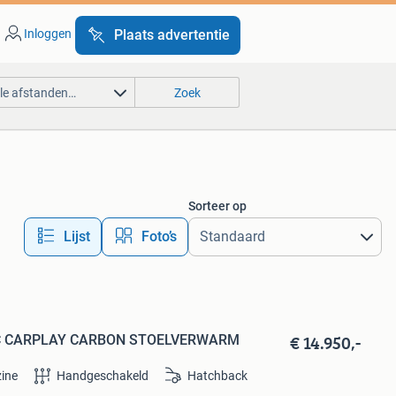
Inloggen
Plaats advertentie
lle afstanden…
Zoek
Sorteer op
Lijst
Foto’s
€ 14.950,-
 ACC CARPLAY CARBON STOELVERWARM
ine
Handgeschakeld
Hatchback