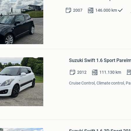
Favorieten
2007
146.000
km
Bewaren
Suzuki Swift 1.6 Sport Pare
in
Mijn
2012
111.130
km
Favorieten
Cruise Control, Climate control, P