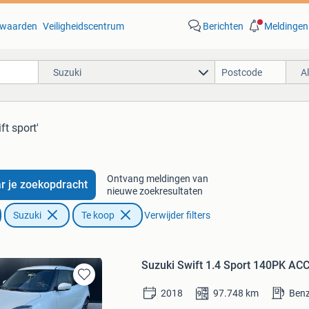
waarden
Veiligheidscentrum
Berichten
Meldingen
Suzuki
A
ft sport'
Ontvang meldingen van
r je zoekopdracht
nieuwe zoekresultaten
Suzuki
Te koop
Verwijder filters
Suzuki Swift 1.4 Sport 140PK
Bewaren
2018
97.748
km
Benz
in