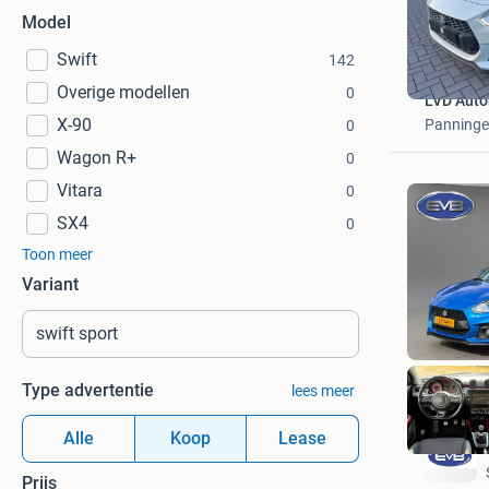
Model
Swift
142
Overige modellen
0
LVD Auto
X-90
Panning
0
Wagon R+
0
Vitara
0
SX4
0
Toon meer
Variant
Type advertentie
lees meer
Alle
Koop
Lease
Prijs