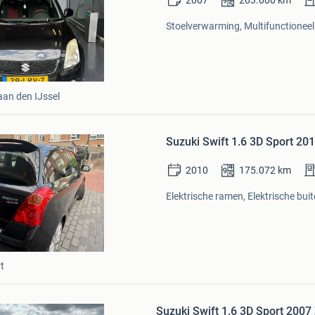
2007
203.000
km
Stoelverwarming, Multifunctioneel 
an den IJssel
Bewaren
in
Suzuki Swift 1.6 3D Sport 20
Mijn
Favorieten
2010
175.072
km
Elektrische ramen, Elektrische buit
t
Bewaren
in
Suzuki Swift 1.6 3D Sport 2007
Mijn