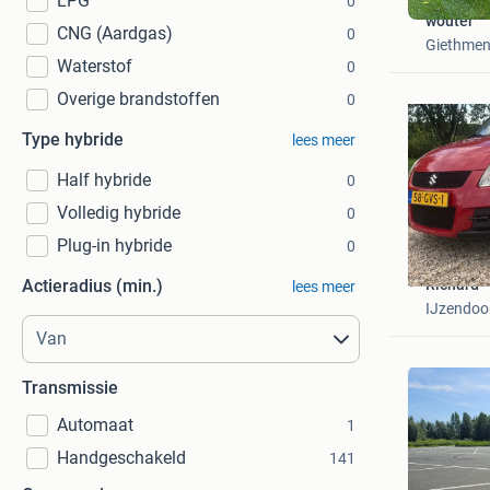
LPG
0
wouter
CNG (Aardgas)
0
Giethme
Waterstof
0
Overige brandstoffen
0
Type hybride
lees meer
Half hybride
0
Volledig hybride
0
Plug-in hybride
0
Actieradius (min.)
Richard
lees meer
IJzendoo
Transmissie
Automaat
1
Handgeschakeld
141