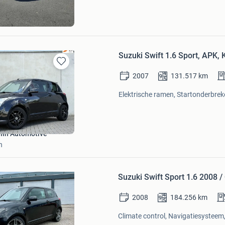
am
Suzuki Swift 1.6 Sport, APK,
Bewaren
2007
131.517
km
in
Mijn
Elektrische ramen, Startonderbrek
Favorieten
lin Automotive
n
Bewaren
in
Suzuki Swift Sport 1.6 2008
Mijn
Favorieten
2008
184.256
km
Climate control, Navigatiesysteem,