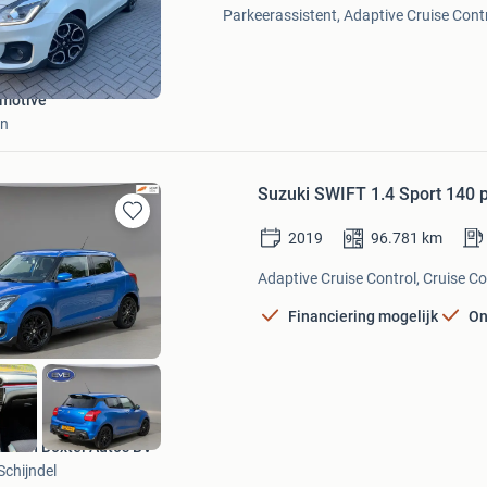
Mijn
Parkeerassistent, Adaptive Cruise Contro
Favorieten
motive
en
Suzuki SWIFT 1.4 Sport 140 p
Bewaren
2019
96.781
km
in
Mijn
Adaptive Cruise Control, Cruise Co
Favorieten
Financiering mogelijk
On
E. van Boxtel Auto's BV
Schijndel