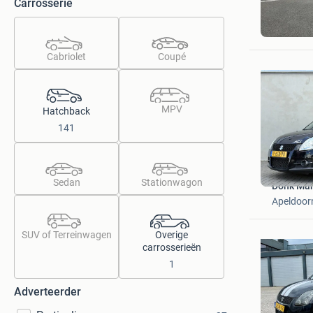
Carrosserie
dversluis
Werkend
Cabriolet
Coupé
MPV
Hatchback
141
Sedan
Stationwagon
Donk Mar
Apeldoor
SUV of Terreinwagen
Overige
carrosserieën
1
Adverteerder