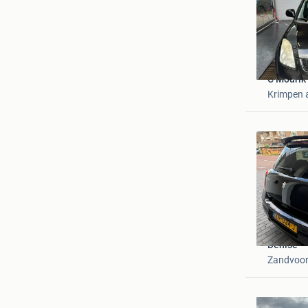
C Mourik
Krimpen a
Denise
Zandvoor