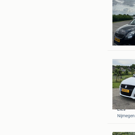
bob
Afferden
Lies
Nijmegen