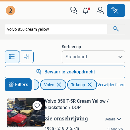
Volvo
Sorteer op
Alle afstanden…
Bewaar je zoekopdracht
Filters
Auto's
Volvo
Te koop
Verwijder filters
Volvo 850 T-5R Cream Yellow /
Blackstone / DOP
Bewaren
in
Zie omschrijving
Details
Mijn
BTC-Volvo
Favorieten
218.012
km
1995
3 aug 26