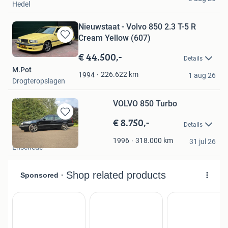
Hedel
Nieuwstaat - Volvo 850 2.3 T-5 R
Cream Yellow (607)
Bewaren
in
€ 44.500,-
Details
Mijn
M.Pot
Favorieten
226.622
km
1994
1 aug 26
Drogteropslagen
VOLVO 850 Turbo
€ 8.750,-
Bewaren
Details
in
Rudi
Mijn
318.000
km
1996
31 jul 26
Enschede
Favorieten