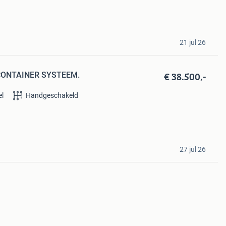
21 jul 26
€ 38.500,-
.CONTAINER SYSTEEM.
el
Handgeschakeld
27 jul 26