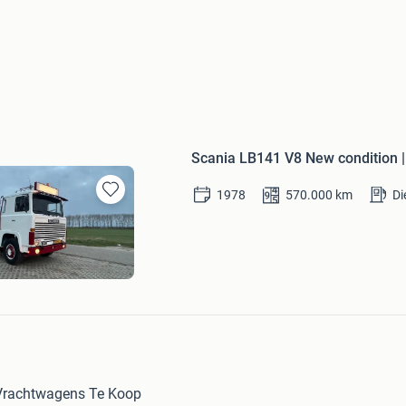
Scania LB141 V8 New condition | 
1978
570.000
km
Di
Bewaren
in
Mijn
Favorieten
ks
Vrachtwagens Te Koop