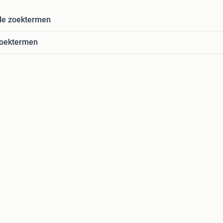
de zoektermen
zoektermen