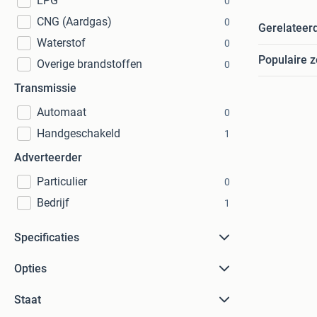
LPG
0
CNG (Aardgas)
0
Gerelateer
Waterstof
0
Populaire 
Overige brandstoffen
0
Transmissie
Automaat
0
Handgeschakeld
1
Adverteerder
Particulier
0
Bedrijf
1
Specificaties
Opties
Staat