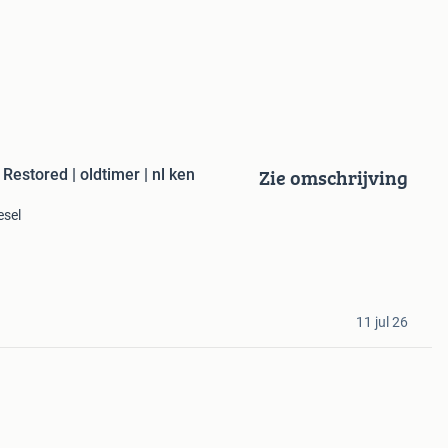
Zie omschrijving
Restored | oldtimer | nl ken
esel
11 jul 26