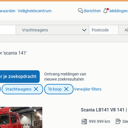
waarden
Veiligheidscentrum
Berichten
Meldingen
Vrachtwagens
A
r 'scania 141'
Ontvang meldingen van
r je zoekopdracht
nieuwe zoekresultaten
Vrachtwagens
Te koop
Verwijder filters
Bewaren
in
Scania LB141 V8 141 | 
Mijn
Favorieten
999.999
km
Die