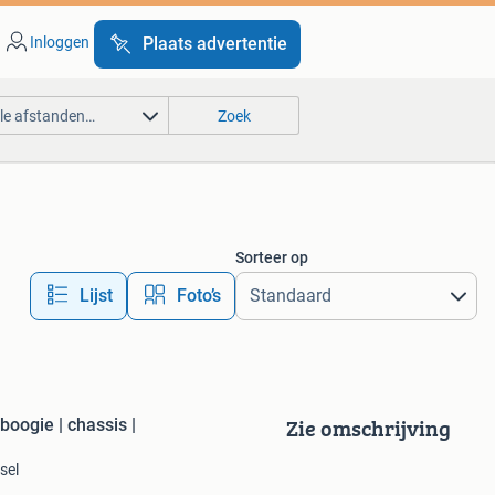
Inloggen
Plaats advertentie
lle afstanden…
Zoek
Sorteer op
Lijst
Foto’s
Zie omschrijving
boogie | chassis |
sel