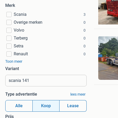
Merk
Scania
3
VSB Truc
Overige merken
Druten
0
Volvo
0
Terberg
0
Setra
0
Renault
0
Toon meer
Variant
W.MEIJE
Amsterd
Type advertentie
lees meer
Alle
Koop
Lease
Prijs