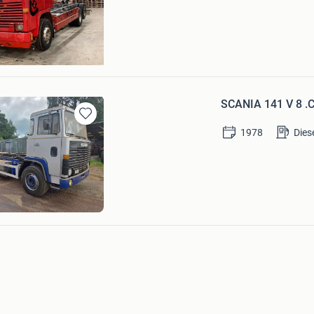
ks
SCANIA 141 V 8 
Bewaren
1978
Dies
in
Mijn
Favorieten
R BEDRIJFSAUTO BV.
am