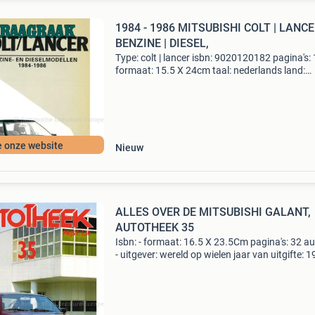
1984 - 1986 MITSUBISHI COLT | LANCE
BENZINE | DIESEL,
Type: colt | lancer isbn: 9020120182 pagina's:
formaat: 15.5 X 24cm taal: nederlands land:
nederland jaar: 1984 - 1986 opmerkingen: zie
afbeelding conditie: 9/10 automotive literatur
europe t
e onze website
Nieuw
ALLES OVER DE MITSUBISHI GALANT,
AUTOTHEEK 35
Isbn: - formaat: 16.5 X 23.5Cm pagina's: 32 au
- uitgever: wereld op wielen jaar van uitgifte: 
oplage: 1ste editie herzien: nee herdruk: nee ta
nederlands afbeeldingen: kleur format: