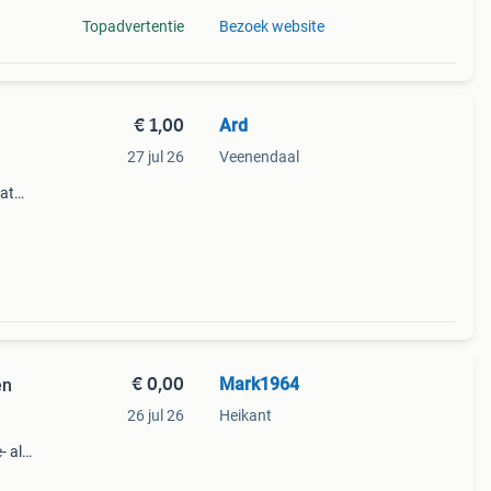
Topadvertentie
Bezoek website
€ 1,00
Ard
27 jul 26
Veenendaal
vat
ingen
€ 0,00
Mark1964
en
26 jul 26
Heikant
- als
Het