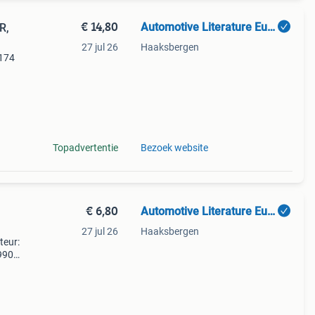
€ 14,80
Automotive Literature Europe
R,
27 jul 26
Haaksbergen
 174
e
Topadvertentie
Bezoek website
€ 6,80
Automotive Literature Europe
27 jul 26
Haaksbergen
teur:
1990
al: