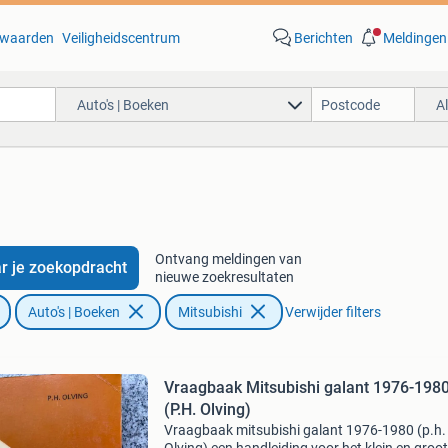
waarden
Veiligheidscentrum
Berichten
Meldingen
Auto's | Boeken
A
Ontvang meldingen van
r je zoekopdracht
nieuwe zoekresultaten
Auto's | Boeken
Mitsubishi
Verwijder filters
Vraagbaak Mitsubishi galant 1976-198
(P.H. Olving)
Vraagbaak mitsubishi galant 1976-1980 (p.h.