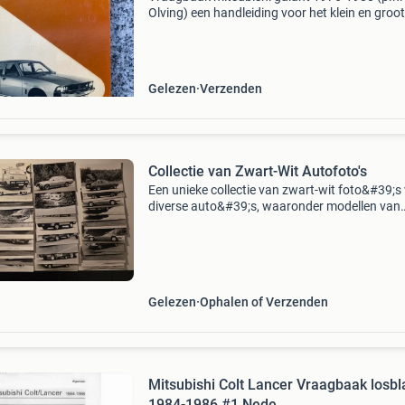
Olving) een handleiding voor het klein en groot
onderhoud van de typen: sigma, sapporo en
stationwagen met 1600 en 2000 cm3 motor e
handgeschakelde of auto
Gelezen
Verzenden
Collectie van Zwart-Wit Autofoto's
Een unieke collectie van zwart-wit foto&#39;s
diverse auto&#39;s, waaronder modellen van
mitsubishi, ford, opel en meer. Deze foto&#39;
tonen verschillende voertuigen, van personen
Gelezen
Ophalen of Verzenden
Mitsubishi Colt Lancer Vraagbaak losbl
1984-1986 #1 Nede