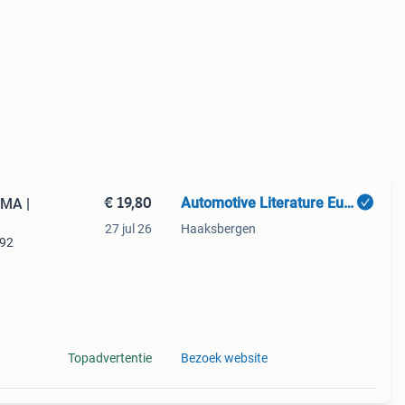
€ 19,80
Automotive Literature Europe
GMA |
27 jul 26
Haaksbergen
492
ive
Topadvertentie
Bezoek website