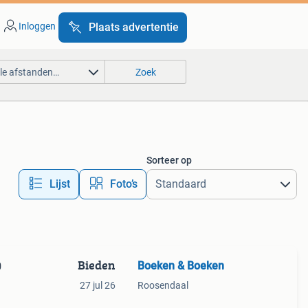
Inloggen
Plaats advertentie
lle afstanden…
Zoek
Sorteer op
Lijst
Foto’s
Bieden
Boeken & Boeken
0
27 jul 26
Roosendaal