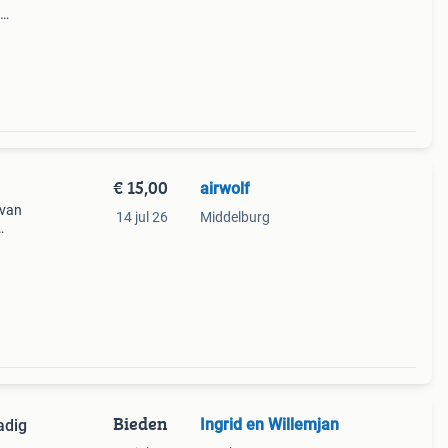
n
€ 15,00
airwolf
 van
14 jul 26
Middelburg
s
aut
Bieden
Ingrid en Willemjan
adig