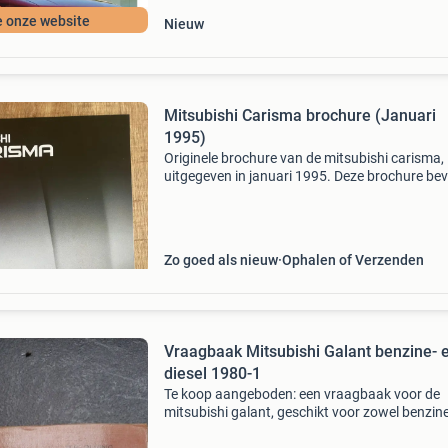
e onze website
Nieuw
Mitsubishi Carisma brochure (Januari
1995)
Originele brochure van de mitsubishi carisma,
uitgegeven in januari 1995. Deze brochure be
gedetailleerde informatie over de verschillende
modellen, technische specificaties en afbeeld
van de
Zo goed als nieuw
Ophalen of Verzenden
Vraagbaak Mitsubishi Galant benzine- 
diesel 1980-1
Te koop aangeboden: een vraagbaak voor de
mitsubishi galant, geschikt voor zowel benzine
dieselmodellen uit de bouwjaren 1980-1984. 