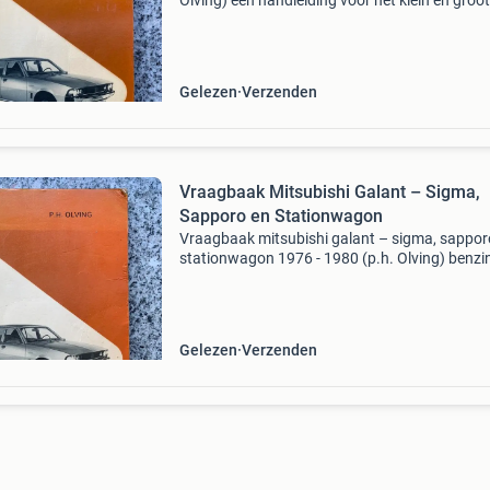
Olving) een handleiding voor het klein en groot
onderhoud van de typen: sigma, sapporo en
stationwagen met 1600 en 2000 cm3 motor e
handgeschakelde of auto
Gelezen
Verzenden
Vraagbaak Mitsubishi Galant – Sigma,
Sapporo en Stationwagon
Vraagbaak mitsubishi galant – sigma, sappor
stationwagon 1976 - 1980 (p.h. Olving) benzi
dieselmodellen 1978 – 1981 een handleiding 
het groot en klein onderhoud van de typen: si
sap
Gelezen
Verzenden