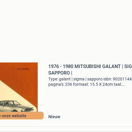
1976 - 1980 MITSUBISHI GALANT | SI
SAPPORO |
Type: galant | sigma | sapporo isbn: 9020114
pagina's: 236 formaat: 15.5 X 24cm taal:
nederlands land: japan jaar: 1976 - 1980
opmerkingen: 1.6 | 2.0 Conditie: 8/10 automot
literature europe
e onze website
Nieuw