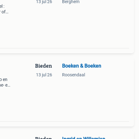
13 jul 26
Berghem
l :
r of
zine /
Bieden
Boeken & Boeken
13 jul 26
Roosendaal
o en
ne- en
voor
gma,
Bieden