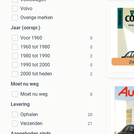
Volvo
Overige merken
Jaar (oorspr.)
Voor 1960
0
1960 tot 1980
0
1980 tot 1990
2
Zi
1990 tot 2000
0
2000 tot heden
2
Moet nu weg
Moet nu weg
0
Levering
Ophalen
20
Verzenden
21
Aangeboden sinds