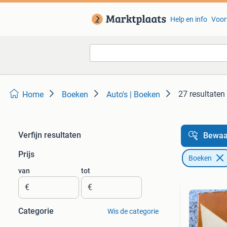
Help en info
Voor
27 resultaten
Home
Boeken
Auto's | Boeken
Verfijn resultaten
Bewaa
Prijs
Boeken
van
tot
€
€
Categorie
Wis de categorie