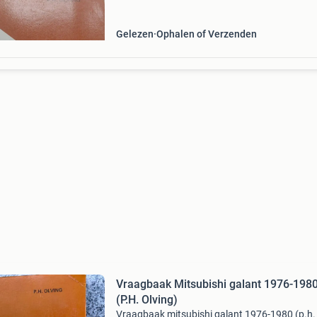
boek wordt verkocht vanuit belgië.
Gelezen
Ophalen of Verzenden
Vraagbaak Mitsubishi galant 1976-198
(P.H. Olving)
Vraagbaak mitsubishi galant 1976-1980 (p.h.