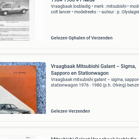
Vraagbaak losbladig • merk : mitsubishi • mode
colt lancer • modelreeks : • auteur : p. Olyslage
p.h. Olving • uitgever : kluwer • brandstof : ben
diesel • pagina,s : 158 • jaar : 1984-19
Gelezen
Ophalen of Verzenden
Vraagbaak Mitsubishi Galant – Sigma,
Sapporo en Stationwagon
Vraagbaak mitsubishi galant – sigma, sappor
stationwagon 1976 - 1980 (p.h. Olving) benzi
dieselmodellen 1978 – 1981 een handleiding 
het groot en klein onderhoud van de typen: si
sap
Gelezen
Verzenden