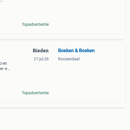
n
Topadvertentie
Bieden
Boeken & Boeken
27 jul 26
Roosendaal
o en
ne- en
voor
gma,
Topadvertentie