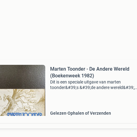
Marten Toonder - De Andere Wereld
(Boekenweek 1982)
Dit is een speciale uitgave van marten
toonder&#39;s &#39;de andere wereld&#39;,
uitgegeven ter gelegenheid van de boekenweek
1982. Het boek verkeert in gelezen staat, maar
nog steed
Gelezen
Ophalen of Verzenden