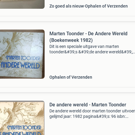
Zo goed als nieuw
Ophalen of Verzenden
Marten Toonder - De Andere Wereld
(Boekenweek 1982)
Dit is een speciale uitgave van marten
toonder&#39;s &#39;de andere wereld&#39;,
uitgegeven door de commissie voor de collect
propaganda van het nederlandse boek ter
gelegenheid van de
Ophalen of Verzenden
De andere wereld - Marten Toonder
De andere wereld door marten toonder uitvoer
gelijmd jaar: 1982 pagina&#39;s: 96 isbn:
907006636x boekje is in goede staat
verzendkosten voor de koper