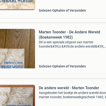
Gelezen
Ophalen of Verzenden
Marten Toonder - De Andere Wereld
(Boekenweek 1982)
Dit is een speciale uitgave van marten
toonder&#39;s &#39;de andere wereld&#39;,
uitgegeven door de commissie voor de collect
propaganda van het nederlandse boek ter
gelegenheid van de
Gelezen
Ophalen of Verzenden
De andere wereld - Marten Toonder
Aangeboden het boekje de andere wereld doo
marten toonder, boekenweekgeschenk 1982, 
pagina&#39;s, in goede staat. Eventuele
verzendkosten zijn voor de koper.