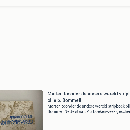
Marten toonder de andere wereld strip
ollie b. Bommel!
Marten toonder de andere wereld stripboek olli
Bommel! Nette staat. Als boekenweek geschen
1982. Bieden via mp, ophalen in zeist of verz
voor kosten en risico koper in brievenbus pakje