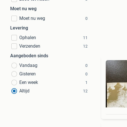
Moet nu weg
Moet nu weg
0
Levering
Ophalen
11
Verzenden
12
Aangeboden sinds
Vandaag
0
Gisteren
0
Een week
1
Altijd
12