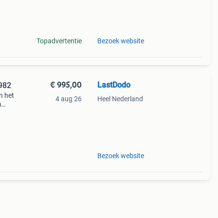
1982.
Topadvertentie
Bezoek website
€ 995,00
LastDodo
1982
n het
4 aug 26
Heel Nederland
m
1982.
Bezoek website