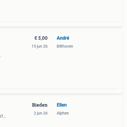
€ 5,00
André
15 jun 26
Bilthoven
ieve
Bieden
Ellen
r
2 jun 26
Alphen
87