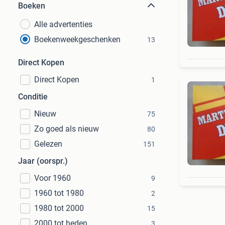
Boeken
Alle advertenties
Boekenweekgeschenken
13
Direct Kopen
Direct Kopen
1
Conditie
Nieuw
75
Zo goed als nieuw
80
Gelezen
151
Jaar (oorspr.)
Voor 1960
9
1960 tot 1980
2
1980 tot 2000
15
2000 tot heden
3