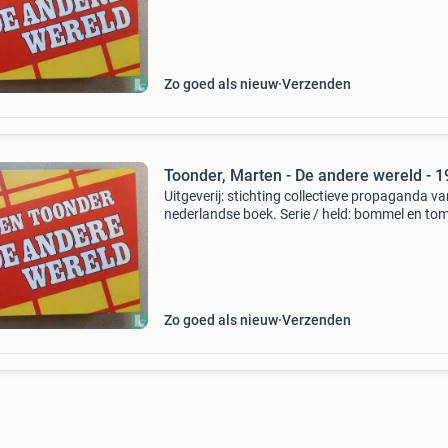
[toonder]. Illustrator: toonder, marten. Jaar: 
So
Zo goed als nieuw
Verzenden
Toonder, Marten - De andere wereld - 
Uitgeverij: stichting collectieve propaganda va
nederlandse boek. Serie / held: bommel en to
poes. Oorspronkelijke titel: de andere wereld
[toonder]. Illustrator: toonder, marten. Jaar: 
So
Zo goed als nieuw
Verzenden