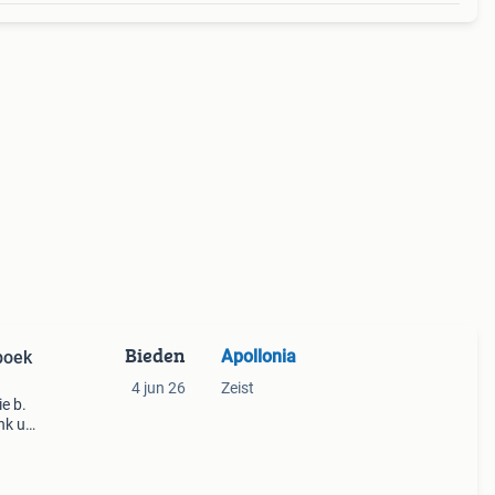
Bieden
Apollonia
boek
4 jun 26
Zeist
e b.
k uit
enden
.