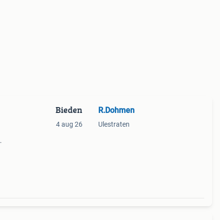
Bieden
R.Dohmen
4 aug 26
Ulestraten
 in
 is