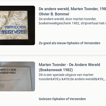
De andere wereld, Marten Toonder, 198
Olivier B. Bommel
De andere wereld, door marten toonder,
boekenweekgeschenk 1982, stripverhaal met o
b. Bommel en tom poes. Afmeting boek ca.
21X14,5x1 cm.
Zo goed als nieuw
Ophalen of Verzenden
Marten Toonder - De Andere Wereld
(Boekenweek 1982)
Dit is een speciale uitgave van marten
toonder&#39;s &#39;de andere wereld&#39;,
uitgegeven door de commissie voor de collect
propaganda van het nederlandse boek ter
gelegenheid van de
Gelezen
Ophalen of Verzenden