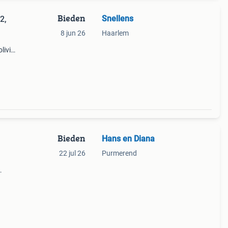
Bieden
Snellens
2,
8 jun 26
Haarlem
livier
Bieden
Hans en Diana
22 jul 26
Purmerend
ieve