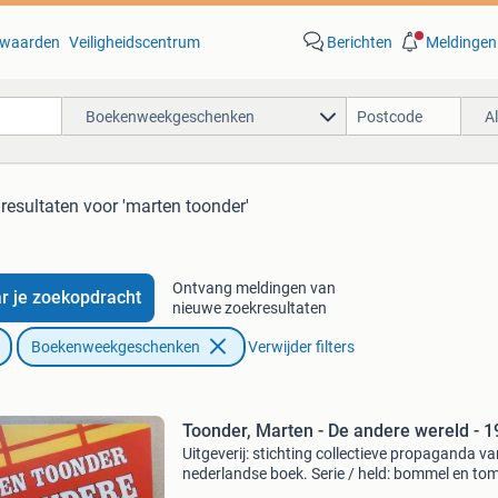
waarden
Veiligheidscentrum
Berichten
Meldingen
Boekenweekgeschenken
A
resultaten
voor 'marten toonder'
Ontvang meldingen van
r je zoekopdracht
nieuwe zoekresultaten
Boekenweekgeschenken
Verwijder filters
Toonder, Marten - De andere wereld - 
Uitgeverij: stichting collectieve propaganda va
nederlandse boek. Serie / held: bommel en to
poes. Oorspronkelijke titel: de andere wereld