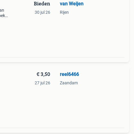
Bieden
van Weijen
van
30 jul 26
Rijen
oek
€ 3,50
reel6466
27 jul 26
Zaandam