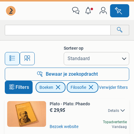
Filosofie
Sorteer op
Alle afstanden…
Bewaar je zoekopdracht
Filters
Boeken
Filosofie
Verwijder filters
Plato - Plato: Phaedo
€ 29,95
Details
Topadvertentie
Bezoek website
Vandaag