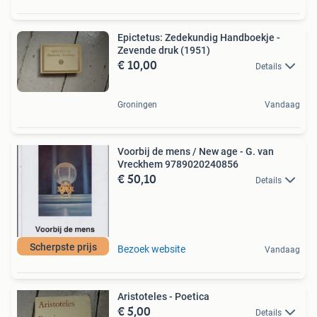
Epictetus: Zedekundig Handboekje -
Zevende druk (1951)
€ 10,00
Details
Groningen
Vandaag
Voorbij de mens / New age - G. van
Vreckhem 9789020240856
€ 50,10
Details
Scherpste prijs
Bezoek website
Vandaag
Aristoteles - Poetica
€ 5,00
Details