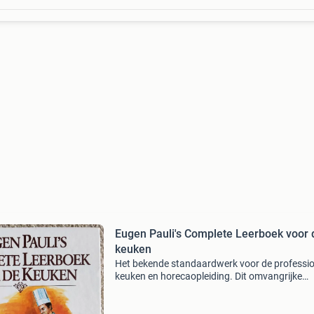
Eugen Pauli's Complete Leerboek voor 
keuken
Het bekende standaardwerk voor de professio
keuken en horecaopleiding. Dit omvangrijke
naslagwerk behandelt alle facetten van de
kookkunst, van basistechnieken en warenkenn