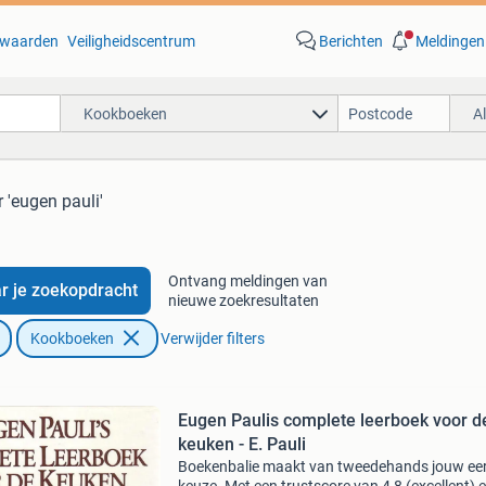
waarden
Veiligheidscentrum
Berichten
Meldingen
Kookboeken
A
 'eugen pauli'
Ontvang meldingen van
r je zoekopdracht
nieuwe zoekresultaten
Kookboeken
Verwijder filters
Eugen Paulis complete leerboek voor d
keuken - E. Pauli
Boekenbalie maakt van tweedehands jouw ee