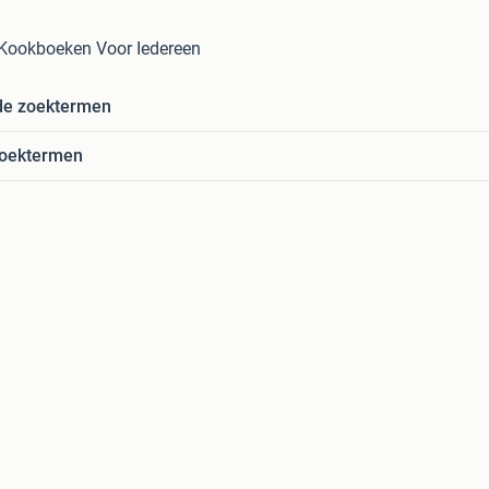
 Kookboeken Voor Iedereen
de zoektermen
zoektermen