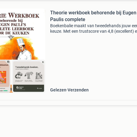
Theorie werkboek behorende bij Eugen
Paulis complete
Boekenbalie maakt van tweedehands jouw ee
keuze. Met een trustscore van 4,8 (excellent) 
dagen retour garantie maken we dat iedere d
waar. Bestel direct op onze website! Titel: theo
werk
cherpste prijs
Gelezen
Verzenden