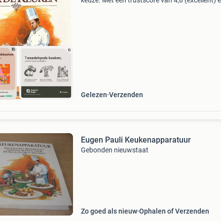
keuze. Met een trustscore van 4,8 (excellent) 
dagen retour garantie maken we dat iedere d
waar. Bestel direct op onze website! Titel: eug
pauli&
cherpste prijs
Gelezen
Verzenden
Eugen Pauli Keukenapparatuur
Gebonden nieuwstaat
Zo goed als nieuw
Ophalen of Verzenden