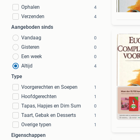
Ophalen
4
Verzenden
4
Aangeboden sinds
Vandaag
0
Gisteren
0
Een week
0
Altijd
4
Type
Voorgerechten en Soepen
1
Hoofdgerechten
1
Tapas, Hapjes en Dim Sum
0
Taart, Gebak en Desserts
1
S
Overige typen
1
Eigenschappen