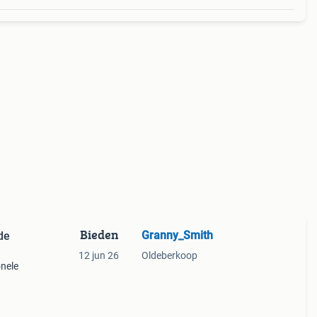
Bieden
Granny_Smith
de
12 jun 26
Oldeberkoop
nele
is