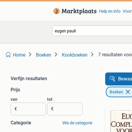
Help en info
Voor
7 resultaten
voor
Home
Boeken
Kookboeken
Verfijn resultaten
Bewaa
Prijs
Boeken
van
tot
€
€
Categorie
Wis de categorie