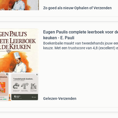
tot klassieke en mode
Zo goed als nieuw
Ophalen of Verzenden
Eugen Paulis complete leerboek voor d
keuken - E. Pauli
Boekenbalie maakt van tweedehands jouw ee
keuze. Met een trustscore van 4,8 (excellent) 
dagen retour garantie maken we dat iedere d
waar. Bestel direct op onze website! Titel: eug
pauli&
cherpste prijs
Gelezen
Verzenden