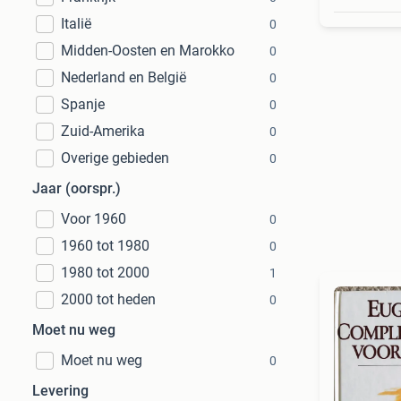
Italië
0
Midden-Oosten en Marokko
0
Nederland en België
0
Spanje
0
Zuid-Amerika
0
Overige gebieden
0
Jaar (oorspr.)
Voor 1960
0
1960 tot 1980
0
1980 tot 2000
1
2000 tot heden
0
Moet nu weg
Moet nu weg
0
Levering