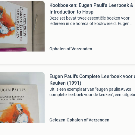
Kookboeken: Eugen Pauli's Leerboek &
Introduction to Hosp
Deze set bevat twee essentiële boeken voor
iedereen in de horeca of kookwereld. Eugen
pauli&#39;s complete leerboek voor de keuken
een bekend handboek dat theorie, warenkenni
kooktechnieken
Ophalen of Verzenden
Eugen Pauli's Complete Leerboek voor 
Keuken (1991)
Dit is een exemplaar van "eugen pauli&#39;s
complete leerboek voor de keuken", een uitgeb
standaardwerk voor kookopleidingen en de ho
Het boek is de 3e oplage van de 4e druk uit
Gelezen
Ophalen of Verzenden