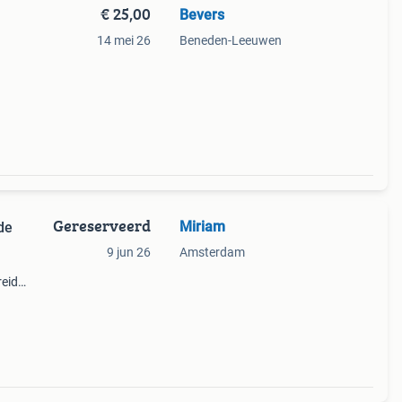
€ 25,00
Bevers
14 mei 26
Beneden-Leeuwen
 is
s en
Gereserveerd
Miriam
de
9 jun 26
Amsterdam
reid
reca.