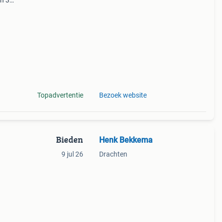
en 30
ag
en
Topadvertentie
Bezoek website
Bieden
Henk Bekkema
9 jul 26
Drachten