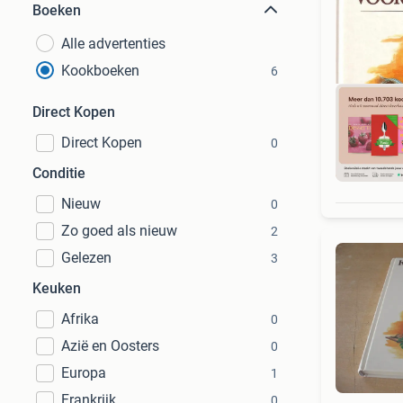
Boeken
Alle advertenties
Kookboeken
6
Direct Kopen
Direct Kopen
0
S
Conditie
Nieuw
0
Zo goed als nieuw
2
Gelezen
3
Keuken
Afrika
0
Azië en Oosters
0
Europa
1
Frankrijk
0