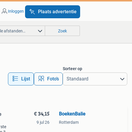
Inloggen
Plaats advertentie
lle afstanden…
Zoek
Sorteer op
Lijst
Foto’s
€ 34,15
BoekenBalie
e
9 jul 26
Rotterdam
rste