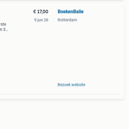
€ 17,00
BoekenBalie
9 jun 26
Rotterdam
rste
en 30
ag
rie
Bezoek website