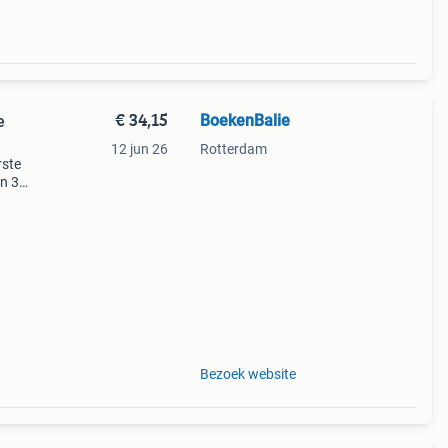
€ 34,15
BoekenBalie
e
12 jun 26
Rotterdam
rste
en 30
ag
en
Bezoek website