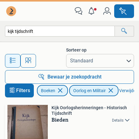
Oorlog en Militair
Sorteer op
Alle afstanden…
Bewaar je zoekopdracht
Filters
Boeken
Oorlog en Militair
Verwijder f
Kijk Oorlogsherinneringen - Historisch
Tijdschrift
Bieden
Details