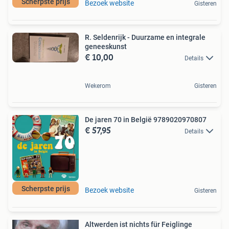
Scherpste prijs
Bezoek website
Gisteren
R. Seldenrijk - Duurzame en integrale
geneeskunst
€ 10,00
Details
Wekerom
Gisteren
De jaren 70 in België 9789020970807
€ 57,95
Details
Scherpste prijs
Bezoek website
Gisteren
Altwerden ist nichts für Feiglinge