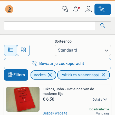
Politiek en Maatschappij
Sorteer op
Alle afstanden…
Bewaar je zoekopdracht
Filters
Boeken
Politiek en Maatschappij
Ver
Lukacs, John - Het einde van de
moderne tijd
€ 6,50
Details
Topadvertentie
Bezoek website
Vandaag