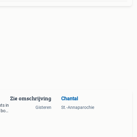
Zie omschrijving
Chantal
ts in
Gisteren
St.-Annaparochie
r boek