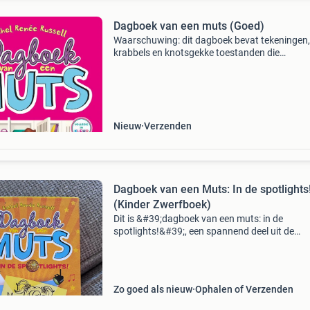
Dagboek van een muts (Goed)
Waarschuwing: dit dagboek bevat tekeningen,
krabbels en knotsgekke toestanden die
onbedwingbaar gegrinnik en gegiechel kunne
veroorzaken! Een nieuwe kans en een nieuwe
school. Nikki weet wat ze wil:
Nieuw
Verzenden
Dagboek van een Muts: In de spotlights
(Kinder Zwerfboek)
Dit is &#39;dagboek van een muts: in de
spotlights!&#39;, een spannend deel uit de
populaire serie van rachel renée russell. Het bo
een kinder zwerfboek, wat betekent dat het kla
voo
Zo goed als nieuw
Ophalen of Verzenden