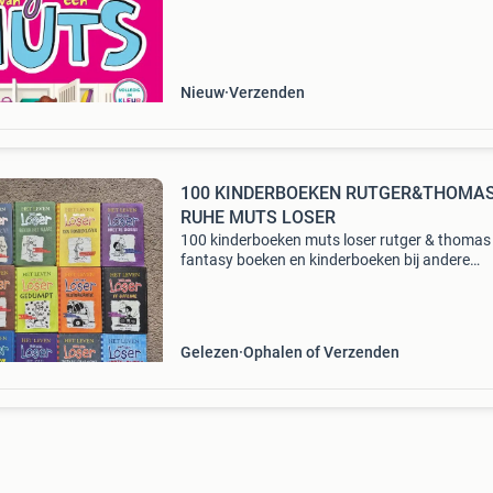
veroorzaken! Een nieuwe kans en een nieuwe
school. Nikki weet wat ze wil:
Nieuw
Verzenden
100 KINDERBOEKEN RUTGER&THOMAS
RUHE MUTS LOSER
100 kinderboeken muts loser rutger & thomas
fantasy boeken en kinderboeken bij andere
advertentie verzenden kosten en risico koper 
van een loser 20 delen deel 1 t/m 19 + achter 
scher
Gelezen
Ophalen of Verzenden