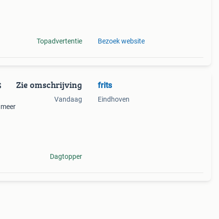
Topadvertentie
Bezoek website
Zie omschrijving
frits
Vandaag
Eindhoven
 meer
leven
de
Dagtopper