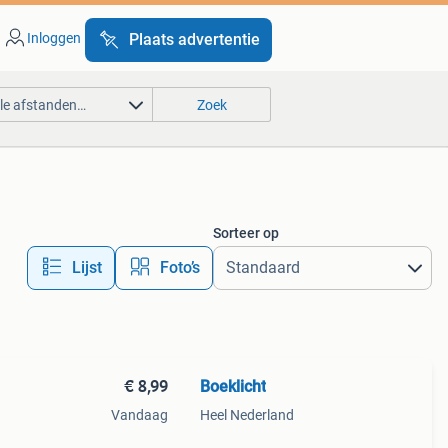
Inloggen
Plaats advertentie
lle afstanden…
Zoek
Sorteer op
Lijst
Foto’s
€ 8,99
Boeklicht
Vandaag
Heel Nederland
n