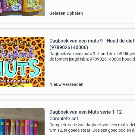
Gelezen
Ophalen
Dagboek van een muts 9 - Houd de dief
(9789026140006)
Dagboek van een muts 9 - houd de dief! Uitgeve
de fontein jeugd isbn: 9789026140006 houd 
dief! Is het negende deel in de populaire
meidenserie dagboek van een muts van schrijf
rachel renée
Nieuw
Verzenden
Dagboek van een Muts serie 1-12 -
Complete set
Complete serie van dagboek van een muts, de
t/m 12, in goede staat. Doe een goed bod en 