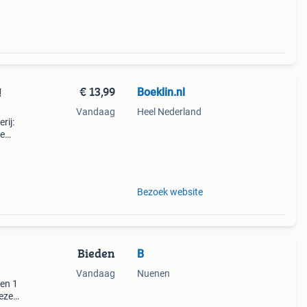
€ 13,99
Boeklin.nl
!
Vandaag
Heel Nederland
rij:
de
ster
Bezoek website
Bieden
B
Vandaag
Nuenen
len 1
deze