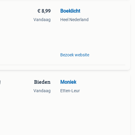
€ 8,99
Boeklicht
Vandaag
Heel Nederland
n
Bezoek website
Bieden
Moniek
!
Vandaag
Etten-Leur
ek is
ar is