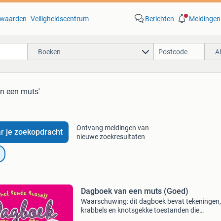
waarden
Veiligheidscentrum
Berichten
Meldingen
Boeken
A
n een muts'
Ontvang meldingen van
r je zoekopdracht
nieuwe zoekresultaten
Dagboek van een muts (Goed)
Waarschuwing: dit dagboek bevat tekeningen,
krabbels en knotsgekke toestanden die
onbedwingbaar gegrinnik en gegiechel kunne