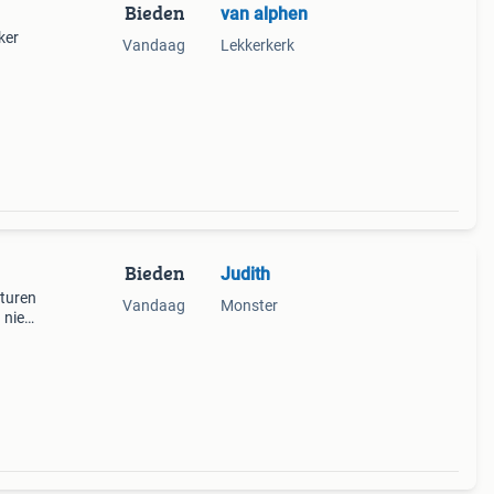
Bieden
van alphen
ker
Vandaag
Lekkerkerk
Bieden
Judith
turen
Vandaag
Monster
 niet
uro