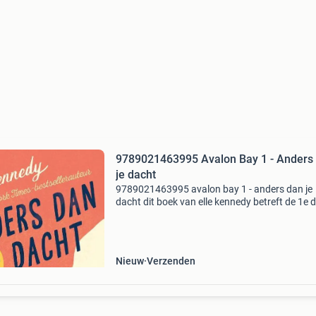
9789021463995 Avalon Bay 1 - Anders
je dacht
9789021463995 avalon bay 1 - anders dan je
dacht dit boek van elle kennedy betreft de 1e 
in paperback uitvoering. Dit boek is nieuw
verkrijgbaar vanaf €18.50. Eigenschappen: - i
97890214
Nieuw
Verzenden