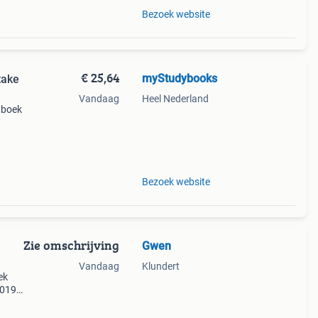
Bezoek website
€ 25,64
myStudybooks
take
Vandaag
Heel Nederland
 boek
Bezoek website
Zie omschrijving
Gwen
Vandaag
Klundert
ek
2019
eze
open,