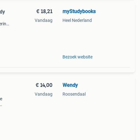
€ 18,21
myStudybooks
edy
Vandaag
Heel Nederland
ering.
Bezoek website
€ 14,00
Wendy
Vandaag
Roosendaal
he
een