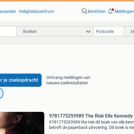
waarden
Veiligheidscentrum
Berichten
Meldingen
Boeken
A
Ontvang meldingen van
r je zoekopdracht
nieuwe zoekresultaten
9781775293989 The Risk Elle Kennedy
9781775293989 the risk dit boek van elle ken
betreft de paperback uitvoering. Dit boek is n
verkrijgbaar vanaf €26.01 En wordt gratis