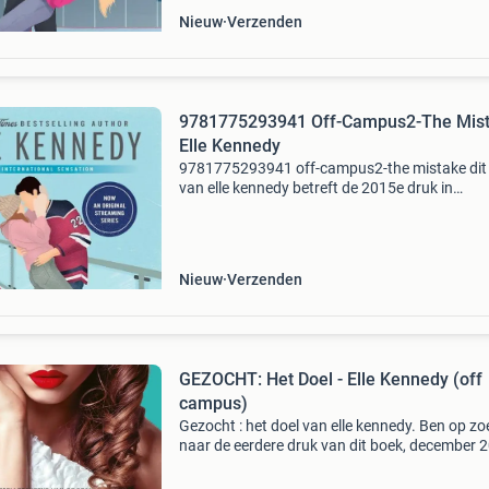
Nieuw
Verzenden
9781775293941 Off-Campus2-The Mis
Elle Kennedy
9781775293941 off-campus2-the mistake dit
van elle kennedy betreft de 2015e druk in
paperback uitvoering. Dit boek is nieuw
verkrijgbaar vanaf €25.64 En wordt gratis
verzonden. Eigenschappen
Nieuw
Verzenden
GEZOCHT: Het Doel - Elle Kennedy (off
campus)
Gezocht : het doel van elle kennedy. Ben op zo
naar de eerdere druk van dit boek, december 
isbn 9789021417820 nederlandstalig heb je d
versie van dit boek liggen en wil je er hem verk