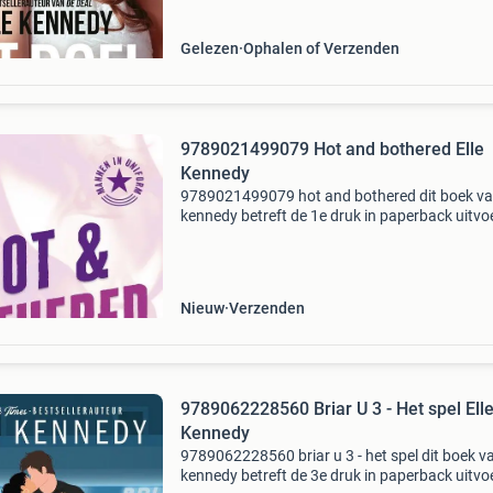
l
Gelezen
Ophalen of Verzenden
9789021499079 Hot and bothered Elle
Kennedy
9789021499079 hot and bothered dit boek van
kennedy betreft de 1e druk in paperback uitvo
Dit boek is nieuw verkrijgbaar vanaf €17.50.
Eigenschappen: - isbn: 9789021499079 - aute
Nieuw
Verzenden
9789062228560 Briar U 3 - Het spel Ell
Kennedy
9789062228560 briar u 3 - het spel dit boek va
kennedy betreft de 3e druk in paperback uitvo