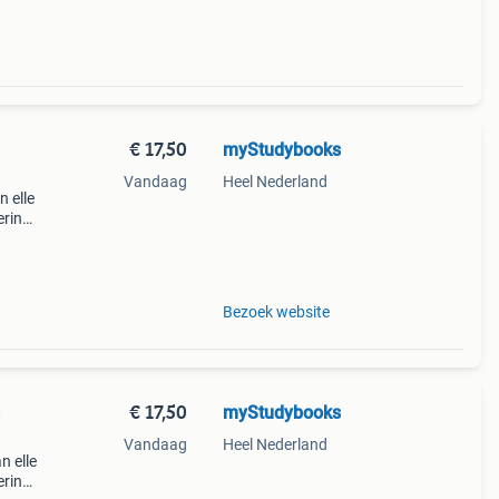
€ 17,50
myStudybooks
Vandaag
Heel Nederland
 elle
ering.
ur/uit
Bezoek website
€ 17,50
myStudybooks
e
Vandaag
Heel Nederland
n elle
ering.