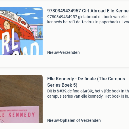
9780349434957 Girl Abroad Elle Kenn
9780349434957 girl abroad dit boek van elle
kennedy betreft de 1e druk in paperback uitvo
Dit boek is nieuw verkrijgbaar vanaf €18.21.
Eigenschappen: - isbn: 9780349434957 -
auteur/uitgever
Nieuw
Verzenden
Elle Kennedy - De finale (The Campus
Series Boek 5)
Dit is &#39;de finale&#39;, het vijfde boek in t
campus series van elle kennedy. Het boek is in
uitstekende staat; deze week gekocht en met
uitgelezen.
Nieuw
Ophalen of Verzenden