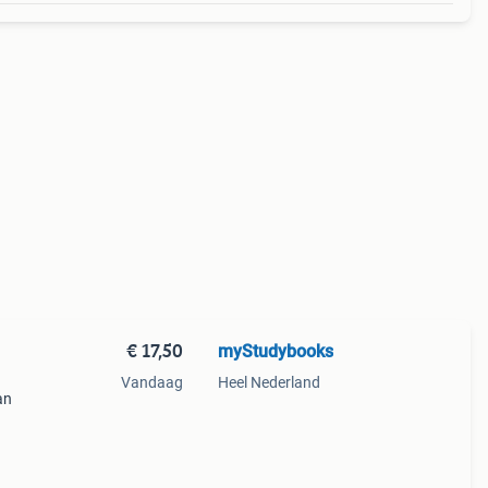
€ 17,50
myStudybooks
Vandaag
Heel Nederland
an
f
6 -