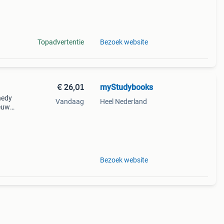
93989
Topadvertentie
Bezoek website
€ 26,01
myStudybooks
nedy
Vandaag
Heel Nederland
ieuw
93989
Bezoek website