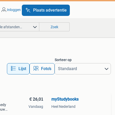
Inloggen
Plaats advertentie
lle afstanden…
Zoek
Sorteer op
Lijst
Foto’s
€ 26,01
myStudybooks
nedy
Vandaag
Heel Nederland
ieuw