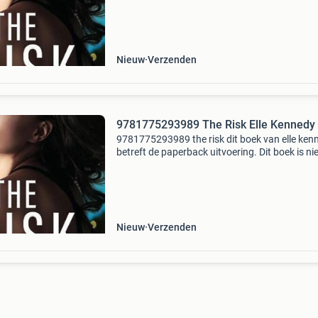
verzonden. Eigenschappen: - isbn: 97817752
- aut
Nieuw
Verzenden
9781775293989 The Risk Elle Kennedy
9781775293989 the risk dit boek van elle ken
betreft de paperback uitvoering. Dit boek is n
verkrijgbaar vanaf €26.01 En wordt gratis
verzonden. Eigenschappen: - isbn: 97817752
- aut
Nieuw
Verzenden