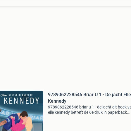
9789062228546 Briar U 1 - De jacht Elle
Kennedy
9789062228546 briar u 1 - de jacht dit boek v
elle kennedy betreft de 6e druk in paperback
uitvoering. Dit boek is nieuw verkrijgbaar vana
€17.50. Eigenschappen: - isbn: 978906222854
auteur