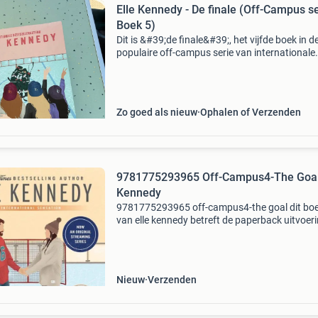
Elle Kennedy - De finale (Off-Campus s
Boek 5)
Dit is &#39;de finale&#39;, het vijfde boek in d
populaire off-campus serie van internationale
bestsellerauteur elle kennedy. Het boek is in
uitstekende staat, zo goed als nieuw, en perfec
Zo goed als nieuw
Ophalen of Verzenden
9781775293965 Off-Campus4-The Goal
Kennedy
9781775293965 off-campus4-the goal dit bo
van elle kennedy betreft de paperback uitvoeri
Dit boek is nieuw verkrijgbaar vanaf €15.25.
Eigenschappen: - isbn: 9781775293965 -
auteur/uitgever:
Nieuw
Verzenden