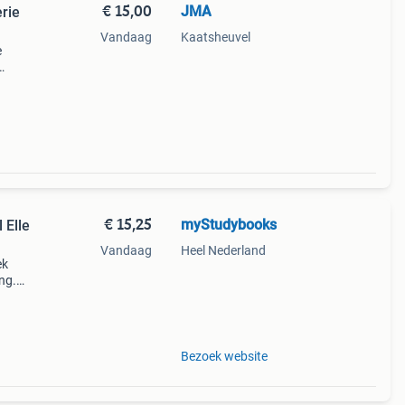
€ 15,00
JMA
erie
Vandaag
Kaatsheuvel
e
t v
€ 15,25
myStudybooks
 Elle
Vandaag
Heel Nederland
ek
ng.
Bezoek website