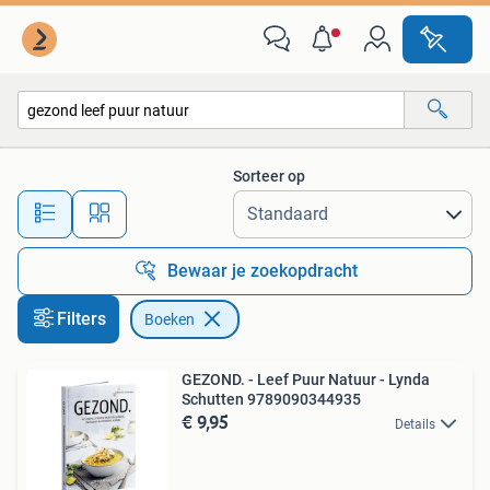
Boeken
Sorteer op
Alle afstanden…
Bewaar je zoekopdracht
Filters
Boeken
GEZOND. - Leef Puur Natuur - Lynda
Schutten 9789090344935
€ 9,95
Details