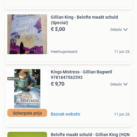
Gillian King - Belofte maakt schuld
(Special)
€ 5,00
Details
Heerhugowaard
11 jun 26
Kings Mistress - Gillian Bagwell
9781847562593
€ 9,70
Details
Scherpste prijs
Bezoek website
11 jun 26
Belofte maakt schuld - Gillian King (HQN