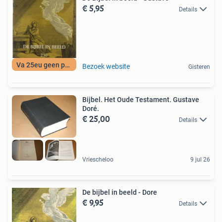
€ 5,95
Details
Va 25eu geen porto
Bezoek website
Gisteren
Bijbel. Het Oude Testament. Gustave
Doré.
€ 25,00
Details
Vriescheloo
9 jul 26
De bijbel in beeld - Dore
€ 9,95
Details