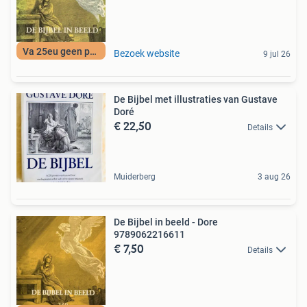
Va 25eu geen porto
Bezoek website
9 jul 26
De Bijbel met illustraties van Gustave
Doré
€ 22,50
Details
Muiderberg
3 aug 26
De Bijbel in beeld - Dore
9789062216611
€ 7,50
Details