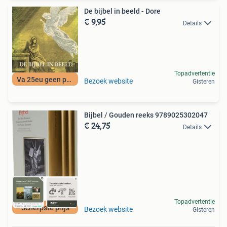
De bijbel in beeld - Dore
€ 9,95
Details
Topadvertentie
Va 25eu geen porto
Bezoek website
Gisteren
Bijbel / Gouden reeks 9789025302047
€ 24,75
Details
Topadvertentie
Scherpste prijs
Bezoek website
Gisteren