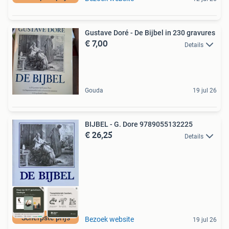
Gustave Doré - De Bijbel in 230 gravures
€ 7,00
Details
Gouda
19 jul 26
BIJBEL - G. Dore 9789055132225
€ 26,25
Details
Scherpste prijs
Bezoek website
19 jul 26