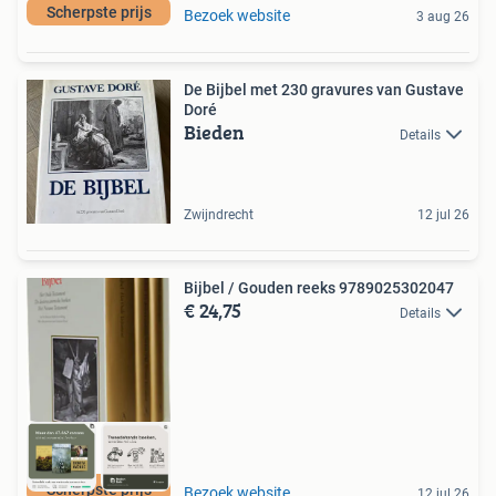
Scherpste prijs
Bezoek website
3 aug 26
De Bijbel met 230 gravures van Gustave
Doré
Bieden
Details
Zwijndrecht
12 jul 26
Bijbel / Gouden reeks 9789025302047
€ 24,75
Details
Scherpste prijs
Bezoek website
12 jul 26