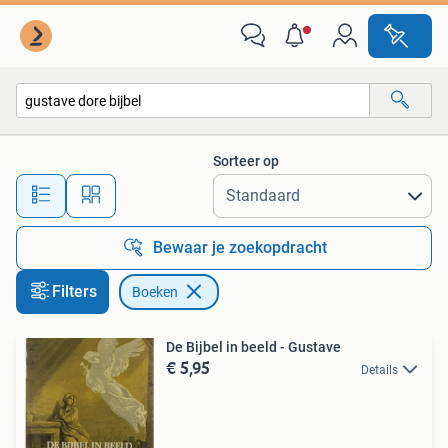
Boeken
Sorteer op
Alle afstanden…
Bewaar je zoekopdracht
Filters
Boeken
De Bijbel in beeld - Gustave
€ 5,95
Details