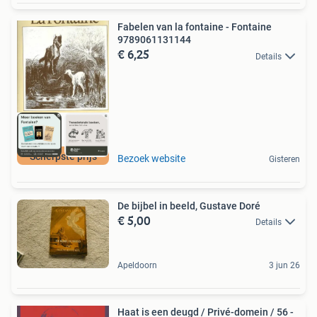
Fabelen van la fontaine - Fontaine
9789061131144
€ 6,25
Details
Scherpste prijs
Bezoek website
Gisteren
De bijbel in beeld, Gustave Doré
€ 5,00
Details
Apeldoorn
3 jun 26
Haat is een deugd / Privé-domein / 56 -