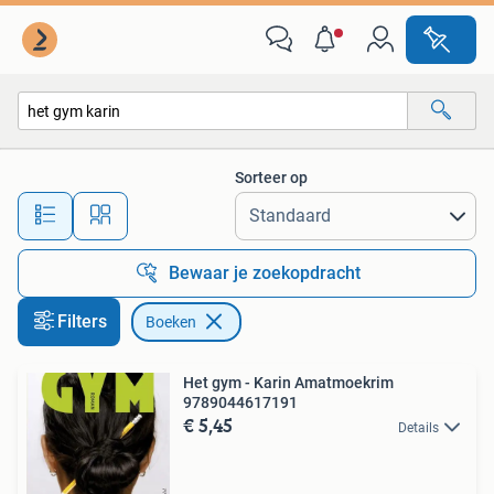
Boeken
Sorteer op
Alle afstanden…
Bewaar je zoekopdracht
Filters
Boeken
Het gym - Karin Amatmoekrim
9789044617191
€ 5,45
Details