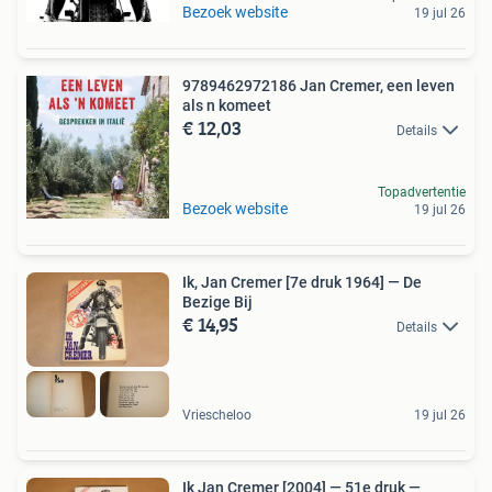
Bezoek website
19 jul 26
9789462972186 Jan Cremer, een leven
als n komeet
€ 12,03
Details
Topadvertentie
Bezoek website
19 jul 26
Ik, Jan Cremer [7e druk 1964] — De
Bezige Bij
€ 14,95
Details
Vriescheloo
19 jul 26
Ik Jan Cremer [2004] — 51e druk —