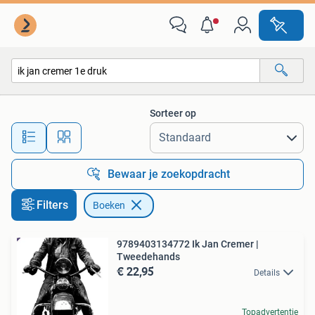
Boeken
Sorteer op
Alle afstanden…
Bewaar je zoekopdracht
Filters
Boeken
9789403134772 Ik Jan Cremer |
Tweedehands
€ 22,95
Details
Topadvertentie