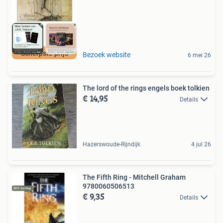
Scherpste prijs
Bezoek website
6 mei 26
The lord of the rings engels boek tolkien
€ 14,95
Details
Hazerswoude-Rijndijk
4 jul 26
The Fifth Ring - Mitchell Graham
9780060506513
€ 9,35
Details