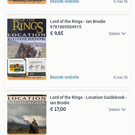
Scherpste prijs
Bezoek website
6 mei 26
Lord of the Rings - Ian Brodie
9781869504915
€ 9,85
Details
Scherpste prijs
Bezoek website
6 mei 26
Lord of the Rings - Location Guidebook -
Ian Brodie
€ 17,00
Details