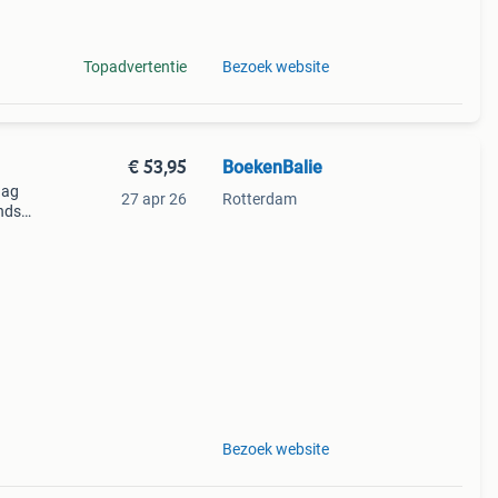
Topadvertentie
Bezoek website
€ 53,95
BoekenBalie
aag
27 apr 26
Rotterdam
nds
n we
Bezoek website