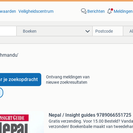
waarden
Veiligheidscentrum
Berichten
Meldingen
Boeken
A
athmandu'
Ontvang meldingen van
r je zoekopdracht
nieuwe zoekresultaten
Nepal / Insight guides 9789066551725
Gratis verzending. Voor 15.00 Besteld? Vand
verzonden! Boekenbalie maakt van tweedeha
jouw eerste keuze. Met een trustscore van 4,8