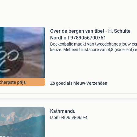
Over de bergen van tibet - H. Schulte
Nordholt 9789056700751
Boekenbalie maakt van tweedehands jouw ee
keuze. Met een trustscore van 4,8 (excellent) 
dagen retour garantie maken we dat iedere d
waar. Bestel direct op onze website! Titel: over
berg
cherpste prijs
Zo goed als nieuw
Verzenden
Kathmandu
Isbn 0-89659-960-4