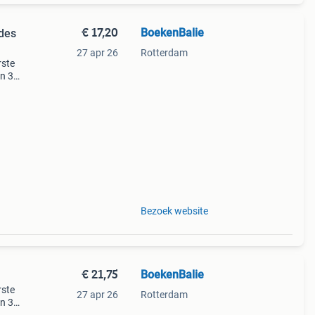
€ 17,20
BoekenBalie
ides
27 apr 26
Rotterdam
rste
en 30
ag
l /
Bezoek website
€ 21,75
BoekenBalie
rste
27 apr 26
Rotterdam
en 30