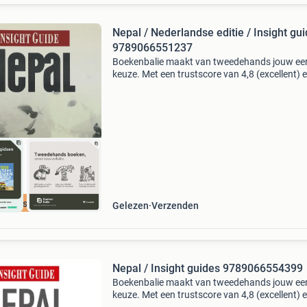
Nepal / Nederlandse editie / Insight gu
9789066551237
Boekenbalie maakt van tweedehands jouw ee
keuze. Met een trustscore van 4,8 (excellent) 
dagen retour garantie maken we dat iedere d
waar. Bestel direct op onze website! Titel: nepa
nede
cherpste prijs
Gelezen
Verzenden
Nepal / Insight guides 9789066554399
Boekenbalie maakt van tweedehands jouw ee
keuze. Met een trustscore van 4,8 (excellent) 