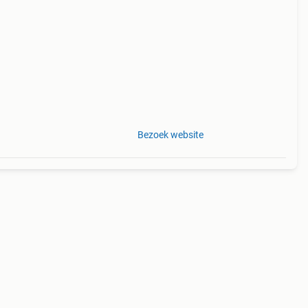
ag
l /
Bezoek website