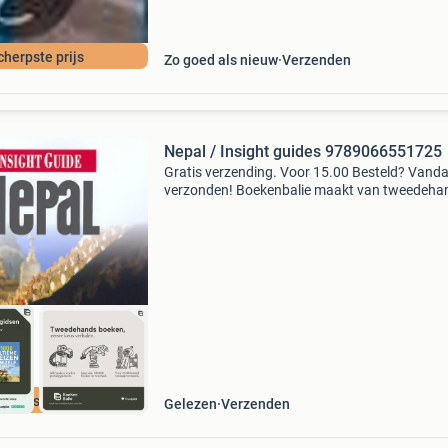
berg
cherpste prijs
Zo goed als nieuw
Verzenden
Nepal / Insight guides 9789066551725
Gratis verzending. Voor 15.00 Besteld? Vand
verzonden! Boekenbalie maakt van tweedeha
jouw eerste keuze. Met een trustscore van 4,8
(excellent) en 30 dagen retour garantie make
dat iedere da
cherpste prijs
Gelezen
Verzenden