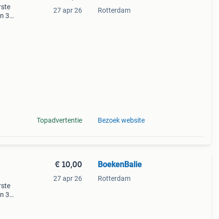
rste
27 apr 26
Rotterdam
en 30
ag
l /
Topadvertentie
Bezoek website
€ 10,00
BoekenBalie
27 apr 26
Rotterdam
rste
en 30
ag
 de