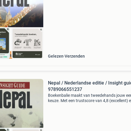
(excellent) en 30 dagen retour garantie make
dat iedere da
cherpste prijs
Gelezen
Verzenden
Nepal / Nederlandse editie / Insight gu
9789066551237
Boekenbalie maakt van tweedehands jouw ee
keuze. Met een trustscore van 4,8 (excellent) 
dagen retour garantie maken we dat iedere d
waar. Bestel direct op onze website! Titel: nepa
nede