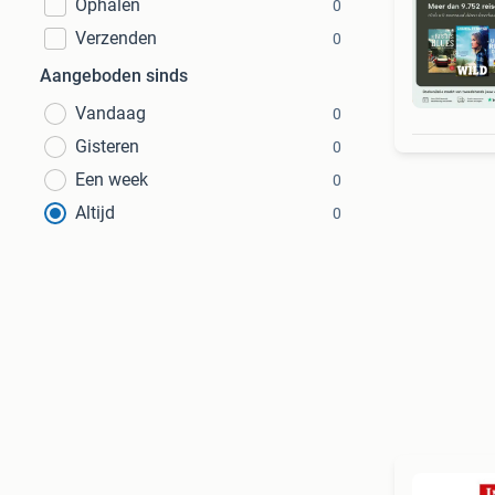
Ophalen
0
Verzenden
0
Aangeboden sinds
S
Vandaag
0
Gisteren
0
Een week
0
Altijd
0