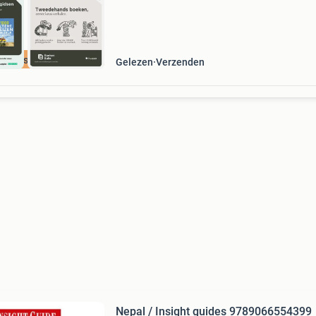
cherpste prijs
Gelezen
Verzenden
Nepal / Insight guides 9789066554399