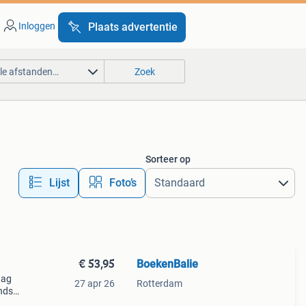
Inloggen
Plaats advertentie
lle afstanden…
Zoek
Sorteer op
Lijst
Foto’s
€ 53,95
BoekenBalie
aag
27 apr 26
Rotterdam
nds