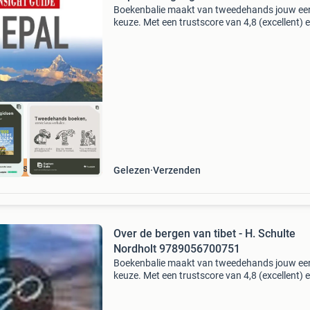
Boekenbalie maakt van tweedehands jouw ee
keuze. Met een trustscore van 4,8 (excellent) 
dagen retour garantie maken we dat iedere d
waar. Bestel direct op onze website! Titel: nepa
insi
cherpste prijs
Gelezen
Verzenden
Over de bergen van tibet - H. Schulte
Nordholt 9789056700751
Boekenbalie maakt van tweedehands jouw ee
keuze. Met een trustscore van 4,8 (excellent) 
dagen retour garantie maken we dat iedere d
waar. Bestel direct op onze website! Titel: over