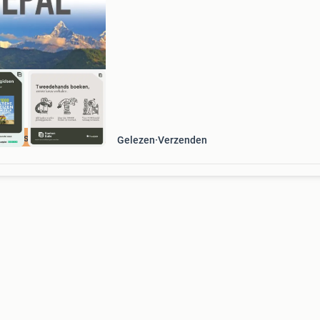
dagen retour garantie maken we dat iedere d
waar. Bestel direct op onze website! Titel: nepa
insi
cherpste prijs
Gelezen
Verzenden