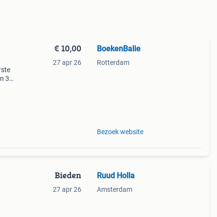
€ 10,00
BoekenBalie
27 apr 26
Rotterdam
rste
en 30
ag
 de
Bezoek website
Bieden
Ruud Holla
27 apr 26
Amsterdam