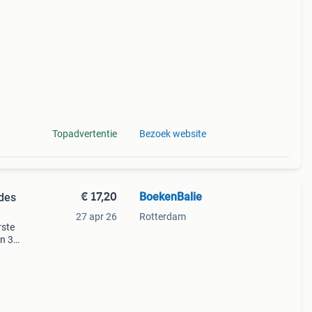
n we
Topadvertentie
Bezoek website
€ 17,20
BoekenBalie
ides
27 apr 26
Rotterdam
rste
en 30
ag
l /