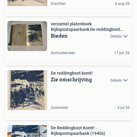
Drachten
4 aug 26
verzamel platenboek
Rijkspostspaarbank De reddingboot
Bieden
komt
Details
Surhuisterveen
17 jun 26
De reddingboot komt!
Zie omschrijving
Details
Zuidwolde
3 jul 26
De Reddingboot Komt! -
Rijkspostspaarbank (1940s)