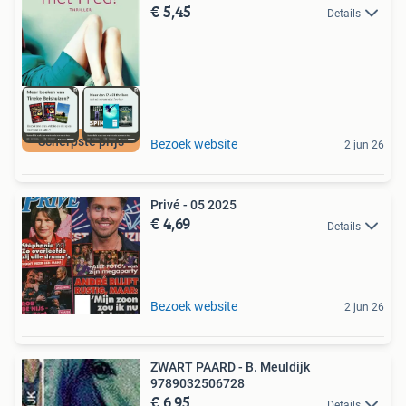
€ 5,45
Details
Scherpste prijs
Bezoek website
2 jun 26
Privé - 05 2025
€ 4,69
Details
Bezoek website
2 jun 26
ZWART PAARD - B. Meuldijk
9789032506728
€ 6,95
Details