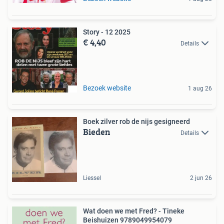
Story - 12 2025
€ 4,40
Details
Bezoek website
1 aug 26
Boek zilver rob de nijs gesigneerd
Bieden
Details
Liessel
2 jun 26
Wat doen we met Fred? - Tineke
Beishuizen 9789049954079