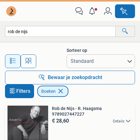
Boeken
Sorteer op
Alle afstanden…
Bewaar je zoekopdracht
Filters
Boeken
Rob de Nijs - R. Haagsma
9789027447227
€ 28,60
Details