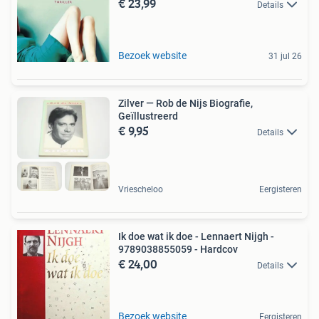
€ 23,99
Details
Bezoek website
31 jul 26
Zilver — Rob de Nijs Biografie,
Geïllustreerd
€ 9,95
Details
Vriescheloo
Eergisteren
Ik doe wat ik doe - Lennaert Nijgh -
9789038855059 - Hardcov
€ 24,00
Details
Bezoek website
Eergisteren