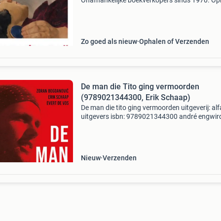
Onafhankelijke boekverkopers sinds 1970. Op
in onze boekhandel in nijmegen of dezelfde da
verstuurd bij bestellingen van ma t/m vr voor 
Uur
Zo goed als nieuw
Ophalen of Verzenden
De man die Tito ging vermoorden
(9789021344300, Erik Schaap)
De man die tito ging vermoorden uitgeverij: al
uitgevers isbn: 9789021344300 andré engwir
(1917-1944) was een raadsel voor vriend en vi
Tijdens de spaanse burgeroorlog gold hij als e
van
Nieuw
Verzenden