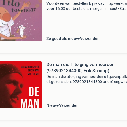
Voordelen van bestellen bij reway: • op werkd
voor 16:00 uur besteld is morgen in huis! • Gra
bezorging vanaf € 50 • 3 maanden garantie op
onze producten • 14 dagen niet goed, geld ter
Zo goed als nieuw
Verzenden
De man die Tito ging vermoorden
(9789021344300, Erik Schaap)
De man die tito ging vermoorden uitgeverij: al
uitgevers isbn: 9789021344300 andré engwir
(1917-1944) was een raadsel voor vriend en vi
Tijdens de spaanse burgeroorlog gold hij als e
van
Nieuw
Verzenden