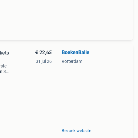
€ 22,65
BoekenBalie
kets
31 jul 26
Rotterdam
rste
en 30
ag
Bezoek website