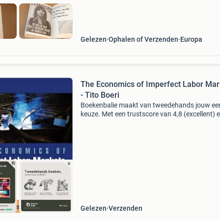
Gelezen
Ophalen of Verzenden
Europa
The Economics of Imperfect Labor Mar
- Tito Boeri
Boekenbalie maakt van tweedehands jouw ee
keuze. Met een trustscore van 4,8 (excellent) 
dagen retour garantie maken we dat iedere d
waar. Bestel direct op onze website! Titel: the
economic
cherpste prijs
Gelezen
Verzenden