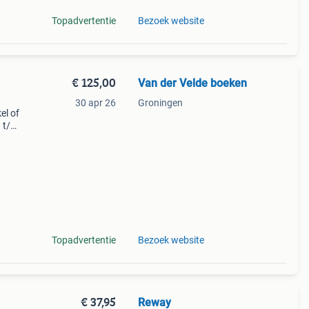
Topadvertentie
Bezoek website
€ 125,00
Van der Velde boeken
30 apr 26
Groningen
el of
a t/m
(a-
ek
Topadvertentie
Bezoek website
€ 37,95
Reway