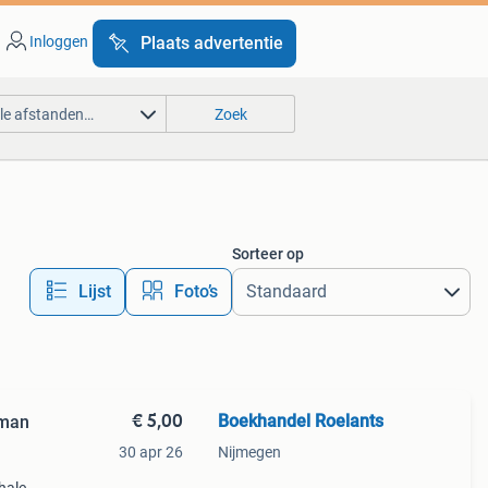
Inloggen
Plaats advertentie
lle afstanden…
Zoek
Sorteer op
Lijst
Foto’s
€ 5,00
Boekhandel Roelants
sman
30 apr 26
Nijmegen