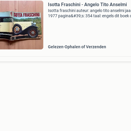
Isotta Fraschini - Angelo Tito Anselmi
Isotta fraschini auteur: angelo tito anselmi jaa
1977 pagina&#39;s: 354 taal: engels dit boek 
het mooie merk isotta fraschini met als auteur
bekende angelo tito anselmi wordt wel gezien
Gelezen
Ophalen of Verzenden