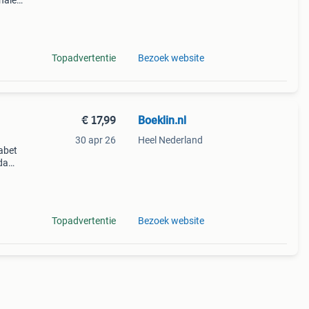
halen
g
14.00
Topadvertentie
Bezoek website
€ 17,99
Boeklin.nl
30 apr 26
Heel Nederland
fabet
da
jand.
en
Topadvertentie
Bezoek website