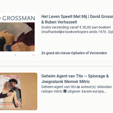
Het Leven Speelt Met Mij | David Gros
& Ruben Verhasselt
Gratis verzending vanaf € 30,00 aan boeken!
Onafhankelijke boekverkopers sinds 1970. Op
in onze boekhandel in nijmegen of dezelfde da
verstuurd bij bestellingen van ma t/m vr voor 
Uur
Zo goed als nieuw
Ophalen of Verzenden
Geheim Agent van Tito — Spionage &
Joegoslavië Memoir Mitric
Geheim-agent van tito 📖 auteur(s): slobodan
radojev mitrić 🏢 uitgever: karate europa,
st.willibrord, 1982 📄 aantal pagina’s: 171 📌
conditie: mooie staat 🔍 geïllustreerd zie ook m
andere adver