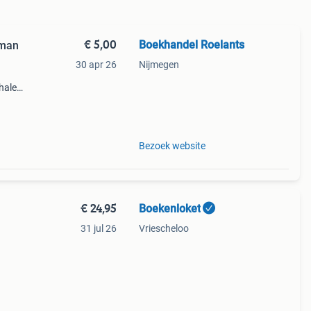
€ 5,00
Boekhandel Roelants
sman
30 apr 26
Nijmegen
halen
g
14.00
Bezoek website
€ 24,95
Boekenloket
31 jul 26
Vriescheloo
ijn