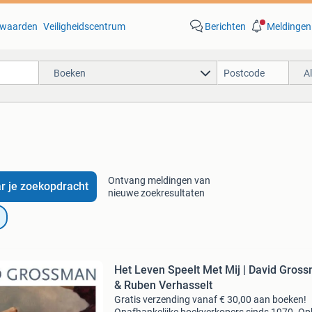
waarden
Veiligheidscentrum
Berichten
Meldingen
Boeken
A
Ontvang meldingen van
r je zoekopdracht
nieuwe zoekresultaten
Het Leven Speelt Met Mij | David Gros
& Ruben Verhasselt
Gratis verzending vanaf € 30,00 aan boeken!