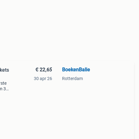
€ 22,65
BoekenBalie
kets
30 apr 26
Rotterdam
rste
en 30
ag