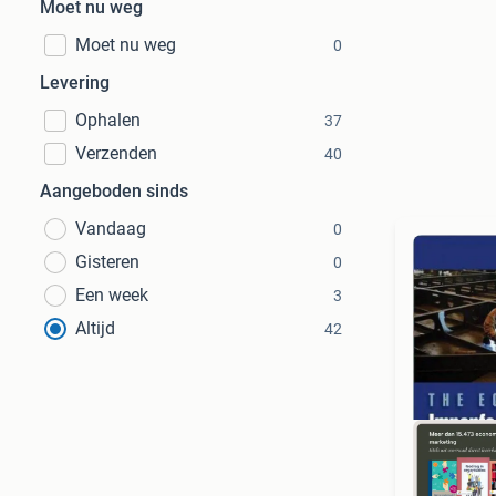
Moet nu weg
Moet nu weg
0
Levering
Ophalen
37
Verzenden
40
Aangeboden sinds
Vandaag
0
Gisteren
0
Een week
3
Altijd
42