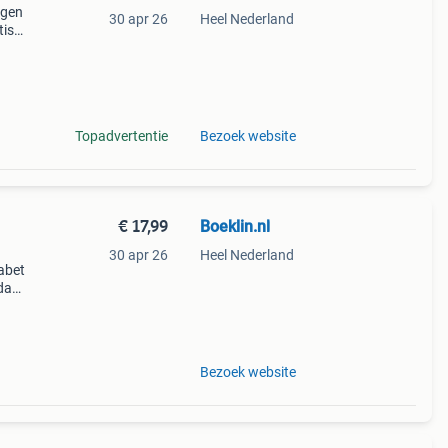
agen
30 apr 26
Heel Nederland
tis
 al
u
Topadvertentie
Bezoek website
€ 17,99
Boeklin.nl
30 apr 26
Heel Nederland
fabet
da
jand.
en
Bezoek website