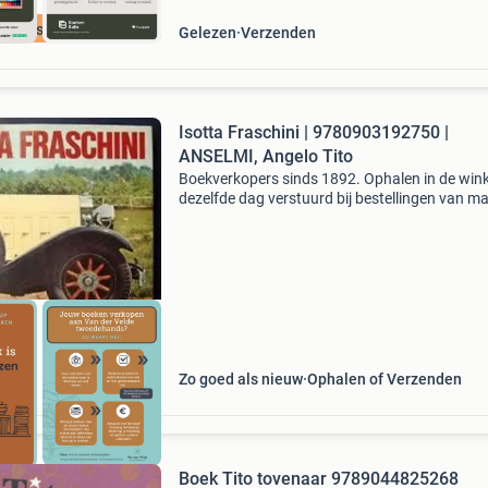
cherpste prijs
Gelezen
Verzenden
Isotta Fraschini | 9780903192750 |
ANSELMI, Angelo Tito
Boekverkopers sinds 1892. Ophalen in de wink
dezelfde dag verstuurd bij bestellingen van m
vr voor 15.00 Uur. Direct afhalen in groningen 
kerkhof) of bestel makkelijk via de website! Bo
Zo goed als nieuw
Ophalen of Verzenden
Boek Tito tovenaar 9789044825268