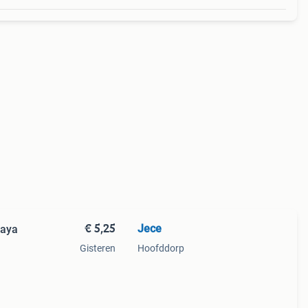
€ 5,25
Jece
Maya
Gisteren
Hoofddorp
en