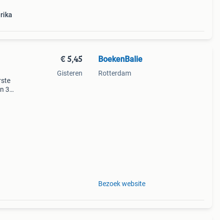
rika
€ 5,45
BoekenBalie
Gisteren
Rotterdam
rste
en 30
ag
ico /
Bezoek website