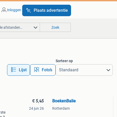
Inloggen
Plaats advertentie
lle afstanden…
Zoek
Sorteer op
Lijst
Foto’s
€ 5,45
BoekenBalie
24 jun 26
Rotterdam
rste