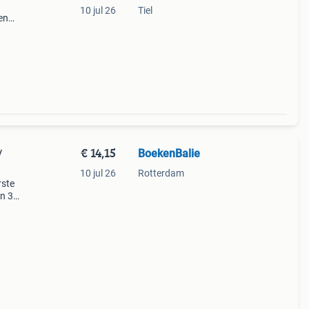
10 jul 26
Tiel
en
derweg
€ 14,15
BoekenBalie
/
10 jul 26
Rotterdam
rste
en 30
ag
-