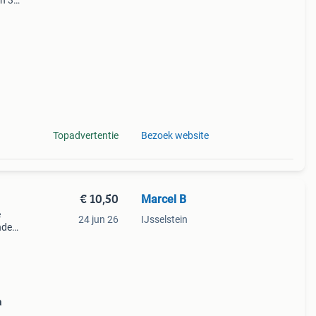
en 30
ag
ico /
Topadvertentie
Bezoek website
€ 10,50
Marcel B
e
24 jun 26
IJsselstein
nden,
is
a