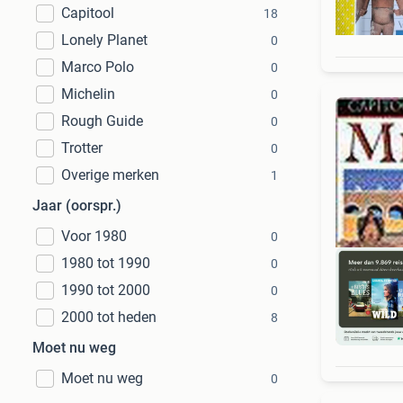
Capitool
18
Lonely Planet
0
Marco Polo
0
Michelin
0
Rough Guide
0
Trotter
0
Overige merken
1
Jaar (oorspr.)
Voor 1980
0
1980 tot 1990
0
1990 tot 2000
0
2000 tot heden
8
S
Moet nu weg
Moet nu weg
0