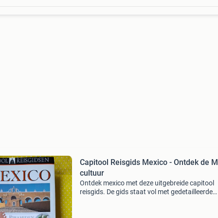
Capitool Reisgids Mexico - Ontdek de 
cultuur
Ontdek mexico met deze uitgebreide capitool
reisgids. De gids staat vol met gedetailleerde
kaarten, prachtige foto&#39;s en diepgaande
informatie over de rijke geschiedenis, cultuur 