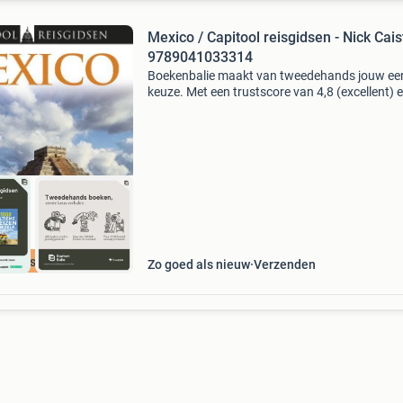
Mexico / Capitool reisgidsen - Nick Cais
9789041033314
Boekenbalie maakt van tweedehands jouw ee
keuze. Met een trustscore van 4,8 (excellent) 
dagen retour garantie maken we dat iedere d
waar. Bestel direct op onze website! Titel: mex
cap
cherpste prijs
Zo goed als nieuw
Verzenden