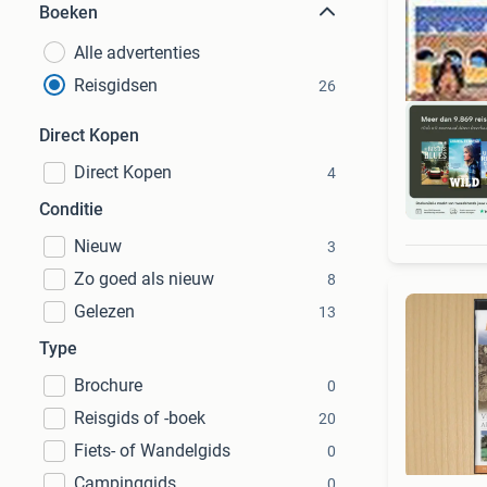
Boeken
Alle advertenties
Reisgidsen
26
Direct Kopen
Direct Kopen
4
S
Conditie
Nieuw
3
Zo goed als nieuw
8
Gelezen
13
Type
Brochure
0
Reisgids of -boek
20
Fiets- of Wandelgids
0
Campinggids
0