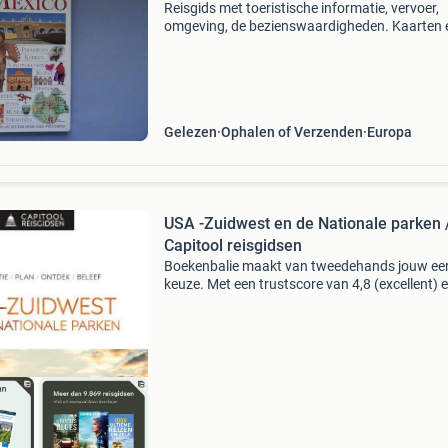
Reisgids met toeristische informatie, vervoer,
omgeving, de bezienswaardigheden. Kaarten 
plattegronden in de gids. Informatie voor on
en leuke tips. Meer reisgidsen te koop;
stedengidsen, lan
Gelezen
Ophalen of Verzenden
Europa
USA -Zuidwest en de Nationale parken 
Capitool reisgidsen
Boekenbalie maakt van tweedehands jouw ee
keuze. Met een trustscore van 4,8 (excellent) 
dagen retour garantie maken we dat iedere d
waar. Bestel direct op onze website! Titel: usa 
zuidwes