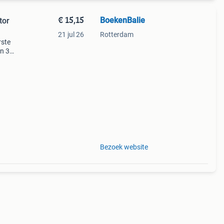
€ 15,15
BoekenBalie
tor
21 jul 26
Rotterdam
rste
en 30
ag
ico /
Bezoek website