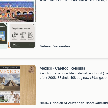
keuze. Met een trustscore van 4,8 (excellent) 
dagen retour garantie maken we dat iedere d
waar. Bestel direct op onze website! Titel: mex
cap
cherpste prijs
Gelezen
Verzenden
Mexico - Capitool Reisgids
Zie informatie op achterzijde kaft + inhoud (zi
afb.), 2008, 8E druk, 408 pagina&#39;s, gebo
flexkaft met flappen, in zeer mooie staat /
nieuwstaat. - Verzending naar dhl afhaalpunt 
ook m
Nieuw
Ophalen of Verzenden
Noord-Amerik