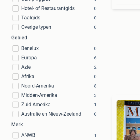
Hotel- of Restaurantgids
0
Taalgids
0
Overige typen
0
Gebied
Benelux
0
Europa
6
Azië
2
Afrika
0
Noord-Amerika
8
Midden-Amerika
3
Zuid-Amerika
1
Australië en Nieuw-Zeeland
0
Merk
ANWB
1