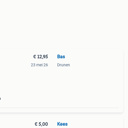
€ 12,95
Bas
23 mei 26
Drunen
a
€ 5,00
Kees