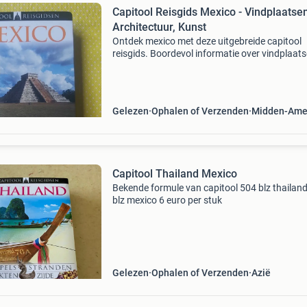
Capitool Reisgids Mexico - Vindplaatsen
Architectuur, Kunst
Ontdek mexico met deze uitgebreide capitool
reisgids. Boordevol informatie over vindplaats
architectuur, piramiden, kerken, kunst en mus
Met meer dan 1000 foto&#39;s, illustraties en
kaarten
Gelezen
Ophalen of Verzenden
Midden-Ame
Capitool Thailand Mexico
Bekende formule van capitool 504 blz thailan
blz mexico 6 euro per stuk
Gelezen
Ophalen of Verzenden
Azië