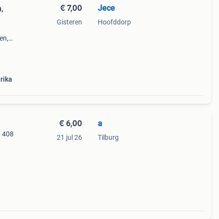
€ 7,00
Jece
,
Gisteren
Hoofddorp
en,
ea.
rika
€ 6,00
a
d 408
21 jul 26
Tilburg