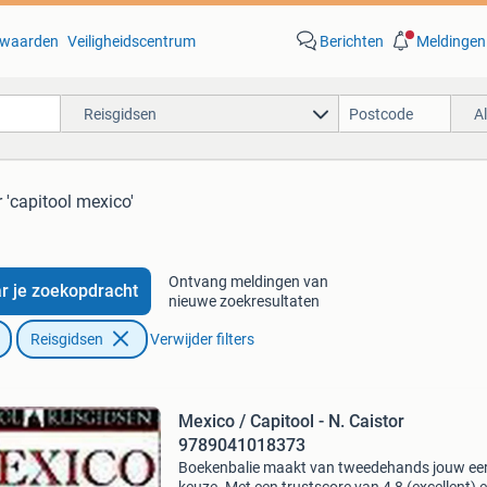
waarden
Veiligheidscentrum
Berichten
Meldingen
Reisgidsen
A
 'capitool mexico'
Ontvang meldingen van
r je zoekopdracht
nieuwe zoekresultaten
Reisgidsen
Verwijder filters
Mexico / Capitool - N. Caistor
9789041018373
Boekenbalie maakt van tweedehands jouw ee