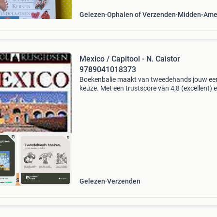
natuur van
Gelezen
Ophalen of Verzenden
Midden-Ame
Mexico / Capitool - N. Caistor
9789041018373
Boekenbalie maakt van tweedehands jouw ee
keuze. Met een trustscore van 4,8 (excellent) 
dagen retour garantie maken we dat iedere d
waar. Bestel direct op onze website! Titel: mex
cap
cherpste prijs
Gelezen
Verzenden