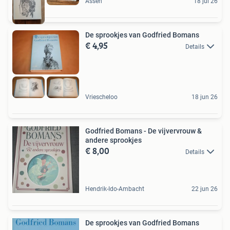
Assen
18 jul 26
De sprookjes van Godfried Bomans
€ 4,95
Details
Vriescheloo
18 jun 26
Godfried Bomans - De vijvervrouw &
andere sprookjes
€ 8,00
Details
Hendrik-Ido-Ambacht
22 jun 26
De sprookjes van Godfried Bomans