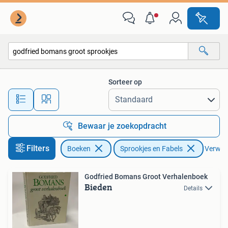
Sprookjes en Fabels
Sorteer op
Alle afstanden…
Bewaar je zoekopdracht
Filters
Boeken
Sprookjes en Fabels
Verwijde
Godfried Bomans Groot Verhalenboek
Bieden
Details