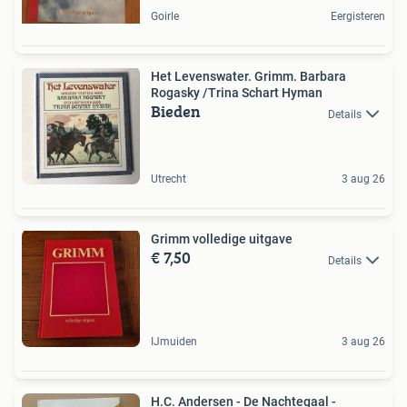
Goirle
Eergisteren
Het Levenswater. Grimm. Barbara
Rogasky /Trina Schart Hyman
Bieden
Details
Utrecht
3 aug 26
Grimm volledige uitgave
€ 7,50
Details
IJmuiden
3 aug 26
H.C. Andersen - De Nachtegaal -