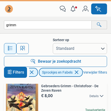
Sprookjes en Fabels
Sorteer op
Alle afstanden…
Bewaar je zoekopdracht
Filters
Boeken
Sprookjes en Fabels
Verwijder filters
Gebroeders Grimm - Christofoor - De
Zeven Raven
€ 8,00
Details
Topadvertentie