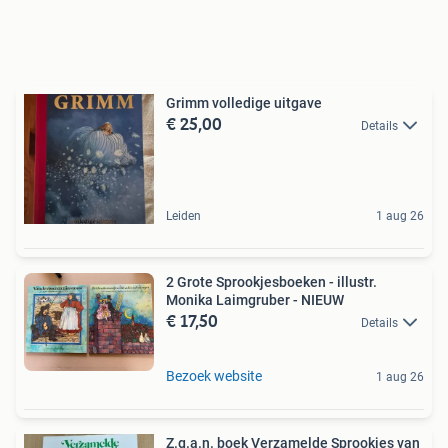
Grimm volledige uitgave
€ 25,00
Details
Leiden
1 aug 26
2 Grote Sprookjesboeken - illustr.
Monika Laimgruber - NIEUW
€ 17,50
Details
Bezoek website
1 aug 26
Z.g.a.n. boek Verzamelde Sprookjes van