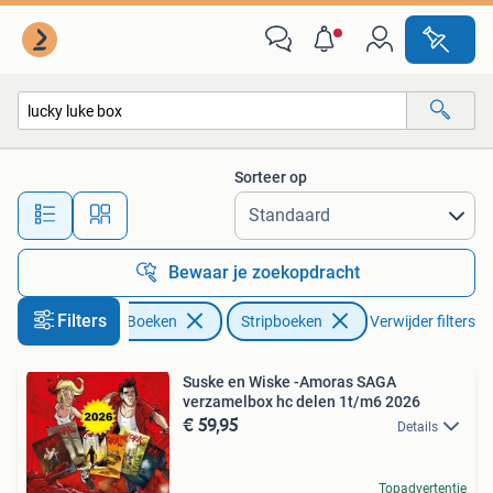
Stripboeken
Sorteer op
Alle afstanden…
Bewaar je zoekopdracht
Filters
Boeken
Stripboeken
Verwijder filters
Suske en Wiske -Amoras SAGA
verzamelbox hc delen 1t/m6 2026
€ 59,95
Details
Topadvertentie