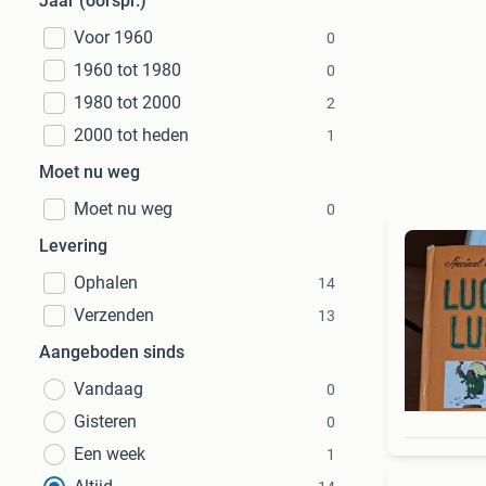
Jaar (oorspr.)
Voor 1960
0
1960 tot 1980
0
1980 tot 2000
2
2000 tot heden
1
Moet nu weg
Moet nu weg
0
Levering
Ophalen
14
Verzenden
13
Aangeboden sinds
Vandaag
0
Gisteren
0
Een week
1