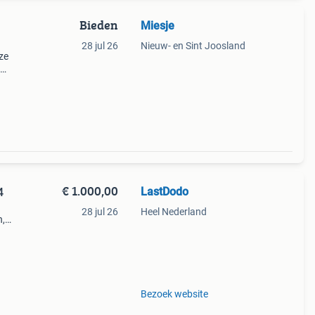
Bieden
Miesje
28 jul 26
Nieuw- en Sint Joosland
ze
et
€ 1.000,00
LastDodo
4
28 jul 26
Heel Nederland
n,
.
elen
Bezoek website