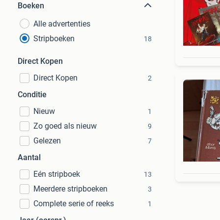
Boeken
Alle advertenties
Stripboeken
18
Direct Kopen
Direct Kopen
2
Conditie
Nieuw
1
Zo goed als nieuw
9
Gelezen
7
Aantal
Eén stripboek
13
Meerdere stripboeken
3
Complete serie of reeks
1