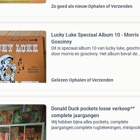
Zo goed als nieuw
Ophalen of Verzenden
Lucky Luke Speciaal Album 10 - Morris
Goscinny
Dit is speciaal album 10 van lucky luke, gesch
door morris en goscinny. Het album bevat de
verhalen &#39;prikkeldraad in de prairie&#39;,
&#39;het escorte&#39;, &#39;calamity
Gelezen
Ophalen of Verzenden
Donald Duck pockets losse verkoop**
complete jaargangen
Wij hebben bijna alles pockets, complete
jaargangen,complete rugtekeningen, minipock
megapockets, themapockets, duckstad pocke
history pockets, fantasy, galaxy, premium, clas