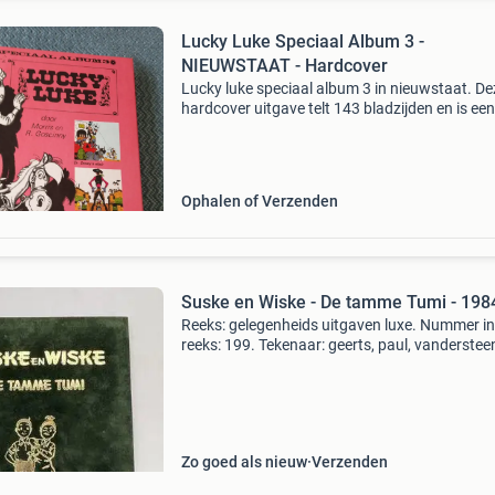
Lucky Luke Speciaal Album 3 -
NIEUWSTAAT - Hardcover
Lucky luke speciaal album 3 in nieuwstaat. De
hardcover uitgave telt 143 bladzijden en is een
must-have voor elke lucky luke verzamelaar. H
album verkeert in perfecte conditie.
Ophalen of Verzenden
Suske en Wiske - De tamme Tumi - 198
Reeks: gelegenheids uitgaven luxe. Nummer in
reeks: 199. Tekenaar: geerts, paul, vanderstee
willy. Scenarist: geerts, paul, vandersteen, willy
Uitgeverij: standaard. Jaar: 1984. Cover: fluw
har
Zo goed als nieuw
Verzenden