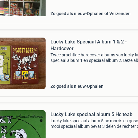
dubbelpockets,
Zo goed als nieuw
Ophalen of Verzenden
Lucky Luke Speciaal Album 1 & 2 -
Hardcover
Twee prachtige hardcover albums van lucky lu
speciaal album 1 en speciaal album 2. Deze a
bevatten klassieke avonturen van de cowboy 
sneller schiet dan zijn schaduw. Ideaal voor
verzamelaa
Zo goed als nieuw
Ophalen
Lucky Luke speciaal album 5 Hc teab
Lucky luke speciaal album 5 hc morris en goscinny
mooi speciaal album bevat 3 delen de rechter 
trek naar oklahoma de daltons breken uit in ze
mooie staat hc 1982 teab bezorgkosten voor 