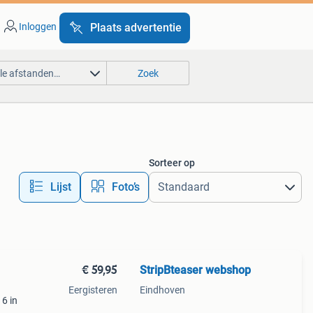
Inloggen
Plaats advertentie
lle afstanden…
Zoek
Sorteer op
Lijst
Foto’s
€ 59,95
StripBteaser webshop
Eergisteren
Eindhoven
6 in