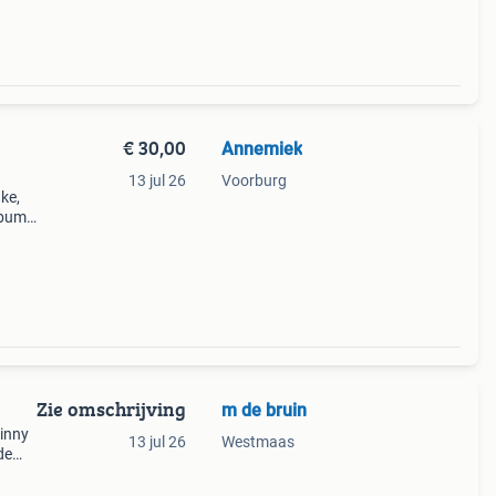
€ 30,00
Annemiek
13 jul 26
Voorburg
ke,
lbums
die
Zie omschrijving
m de bruin
13 jul 26
Westmaas
de
er
koper