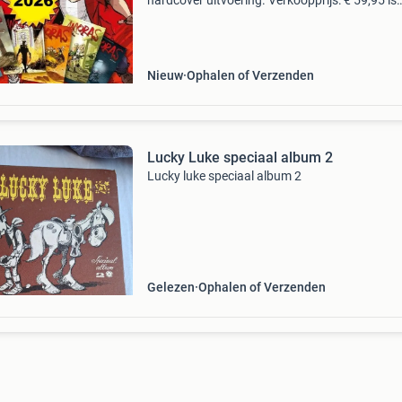
hardcover uitvoering. Verkoopprijs: € 59,95 is
recent, 24 april 2026 verschenen! Bestel nu een
https: www.stripbteaser.nl/a-122110114/har
Nieuw
Ophalen of Verzenden
Lucky Luke speciaal album 2
Lucky luke speciaal album 2
Gelezen
Ophalen of Verzenden