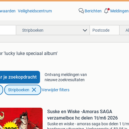
waarden
Veiligheidscentrum
Berichten
Meldingen
Stripboeken
A
r 'lucky luke speciaal album'
Ontvang meldingen van
r je zoekopdracht
nieuwe zoekresultaten
Stripboeken
Verwijder filters
Suske en Wiske -Amoras SAGA
verzamelbox hc delen 1t/m6 2026
Suske en wiske - amoras saga box delen 1 t/m 