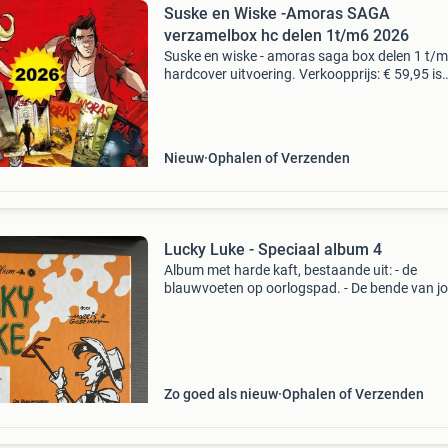
Suske en Wiske -Amoras SAGA
verzamelbox hc delen 1t/m6 2026
Suske en wiske - amoras saga box delen 1 t/m 
hardcover uitvoering. Verkoopprijs: € 59,95 is
recent, 24 april 2026 verschenen! Bestel nu een
https: www.stripbteaser.nl/a-122110114/har
Nieuw
Ophalen of Verzenden
Lucky Luke - Speciaal album 4
Album met harde kaft, bestaande uit: - de
blauwvoeten op oorlogspad. - De bende van j
jamon. - De neven dalton. In zeer goede staat
Zo goed als nieuw
Ophalen of Verzenden