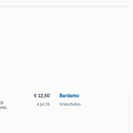
€ 12,50
Bardamu
tg.
4 jul 26
Vriescheloo
breid
. Zie
e