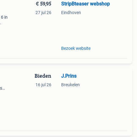
€ 59,95
StripBteaser webshop
27 jul 26
Eindhoven
6 in
 set:
dco
Bezoek website
Bieden
J.Prins
16 jul 26
Breukelen
os