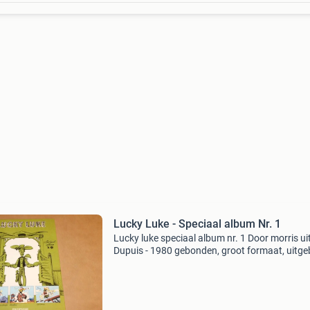
Lucky Luke - Speciaal album Nr. 1
Lucky luke speciaal album nr. 1 Door morris ui
Dupuis - 1980 gebonden, groot formaat, uitge
en rijk geïllustreerd, 160 pag. En in prima staat
ook mijn andere advertenties voor nog veel m