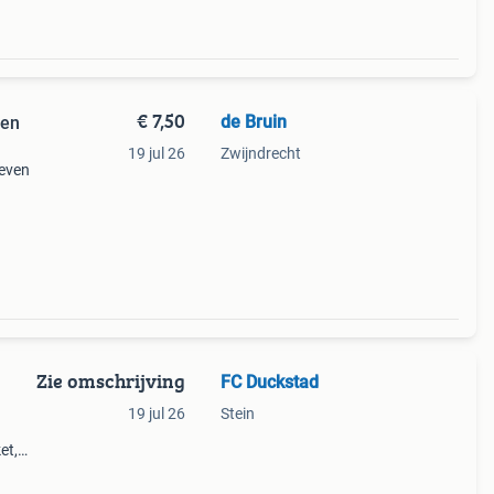
€ 7,50
de Bruin
 en
19 jul 26
Zwijndrecht
reven
Zie omschrijving
FC Duckstad
19 jul 26
Stein
et,
ts,
sics,