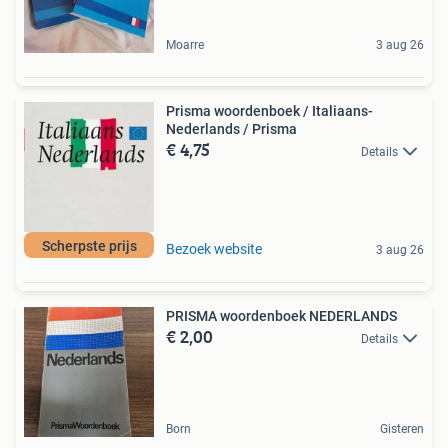
Moarre
3 aug 26
Prisma woordenboek / Italiaans-
Nederlands / Prisma
€ 4,75
Details
Scherpste prijs
Bezoek website
3 aug 26
PRISMA woordenboek NEDERLANDS
€ 2,00
Details
Born
Gisteren