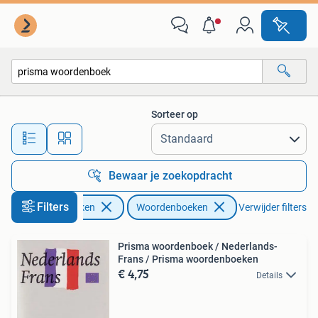
Woordenboeken
Sorteer op
Alle afstanden…
Bewaar je zoekopdracht
Filters
Boeken
Woordenboeken
Verwijder filters
Prisma woordenboek / Nederlands-
Frans / Prisma woordenboeken
€ 4,75
Details