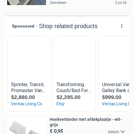
Zwinderen
3 jul 26
Hoekverbinder met afdekplaatje - wit-
grijs
€ 0,95
Details