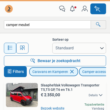
Camper-accessoires
Sorteer op
Alle afstanden…
Bewaar je zoekopdracht
Filters
Caravans en Kamperen
Camper-accessoir
Slaaphefdak Volkswagen Transporter
T5,T5 GP, T6 en T6.1
€ 2.350,00
Details
Topadvertentie
Bezoek website
Vandaag