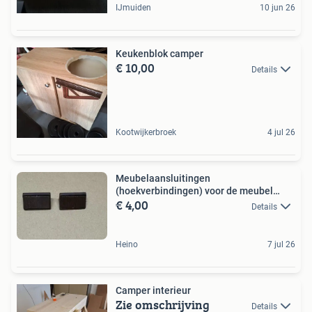
IJmuiden
10 jun 26
Keukenblok camper
€ 10,00
Details
Kootwijkerbroek
4 jul 26
Meubelaansluitingen
(hoekverbindingen) voor de meubel
€ 4,00
bouw,
Details
Heino
7 jul 26
Camper interieur
Zie omschrijving
Details