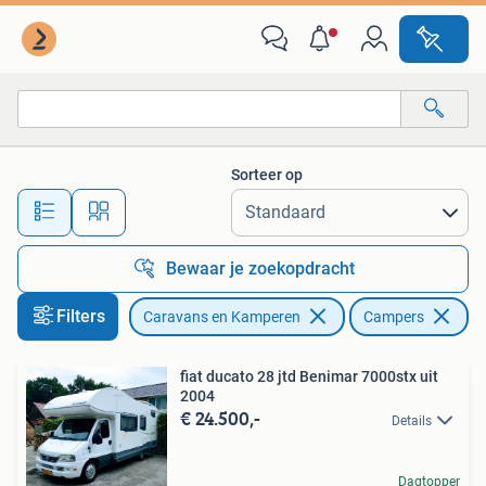
Campers
Sorteer op
Alle afstanden…
Bewaar je zoekopdracht
Filters
Caravans en Kamperen
Campers
fiat ducato 28 jtd Benimar 7000stx uit
2004
€ 24.500,-
Details
Dagtopper