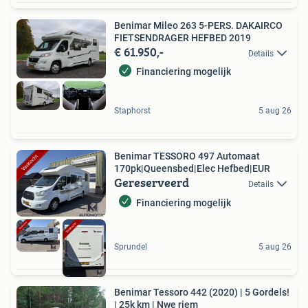
Benimar Mileo 263 5-PERS. DAKAIRCO
FIETSENDRAGER HEFBED 2019
€ 61.950,-
Details
Financiering mogelijk
Staphorst
5 aug 26
Benimar TESSORO 497 Automaat
170pk|Queensbed|Elec Hefbed|EUR
Gereserveerd
Details
Financiering mogelijk
Sprundel
5 aug 26
Benimar Tessoro 442 (2020) | 5 Gordels!
| 25k km | Nwe riem