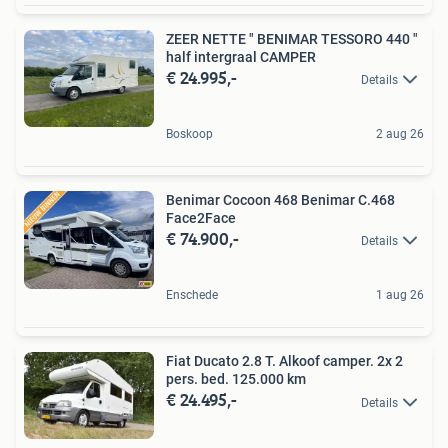
ZEER NETTE " BENIMAR TESSORO 440 "
half intergraal CAMPER
€ 24.995,-
Details
Boskoop
2 aug 26
Benimar Cocoon 468 Benimar C.468
Face2Face
€ 74.900,-
Details
Enschede
1 aug 26
Fiat Ducato 2.8 T. Alkoof camper. 2x 2
pers. bed. 125.000 km
€ 24.495,-
Details