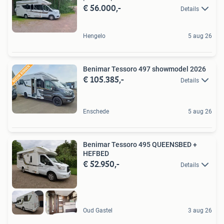
€ 56.000,-
Details
Hengelo
5 aug 26
Benimar Tessoro 497 showmodel 2026
€ 105.385,-
Details
Enschede
5 aug 26
Benimar Tessoro 495 QUEENSBED +
HEFBED
€ 52.950,-
Details
Oud Gastel
3 aug 26