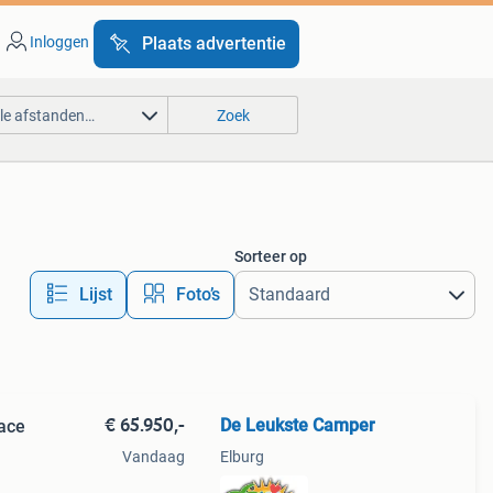
Inloggen
Plaats advertentie
lle afstanden…
Zoek
Sorteer op
Lijst
Foto’s
€ 65.950,-
De Leukste Camper
face
Vandaag
Elburg