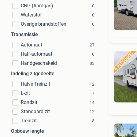
CNG (Aardgas)
0
Waterstof
0
Overige brandstoffen
0
Transmissie
Automaat
27
Half-automaat
0
Handgeschakeld
83
Indeling zitgedeelte
Halve Treinzit
12
L-zit
7
Rondzit
14
Standaard zit
12
Treinzit
8
Opbouw lengte