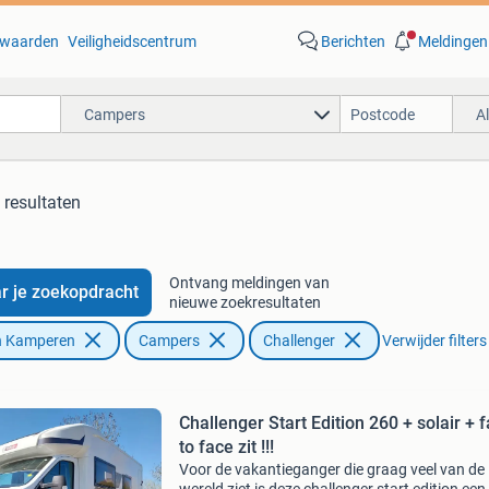
waarden
Veiligheidscentrum
Berichten
Meldingen
Campers
A
 resultaten
Ontvang meldingen van
r je zoekopdracht
nieuwe zoekresultaten
n Kamperen
Campers
Challenger
Verwijder filters
Challenger Start Edition 260 + solair + 
to face zit !!!
Voor de vakantieganger die graag veel van de