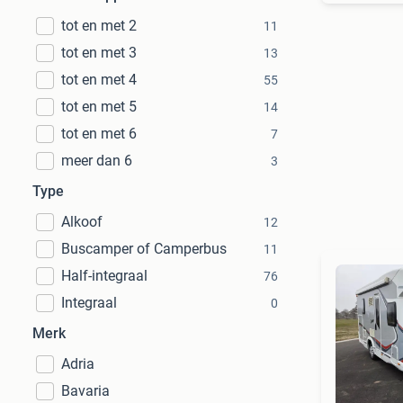
tot en met 2
11
tot en met 3
13
tot en met 4
55
tot en met 5
14
tot en met 6
7
meer dan 6
3
Type
Alkoof
12
Buscamper of Camperbus
11
Half-integraal
76
Integraal
0
Merk
Adria
Bavaria