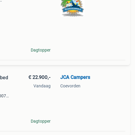
Dagtopper
€ 22.900,-
JCA Campers
sbed
Vandaag
Coevorden
2007
pk
Dagtopper