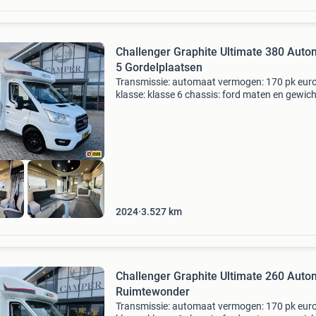
Challenger Graphite Ultimate 380 Auto
5 Gordelplaatsen
Transmissie: automaat vermogen: 170 pk euro
klasse: klasse 6 chassis: ford maten en gewic
breedte: 230 cm. Totale lengte: 720 cm. Totale
hoogte: 292 cm. Leeg-gewicht: 3.003 Kg. Max
gewicht: 3
2024
3.527
km
Challenger Graphite Ultimate 260 Auto
Ruimtewonder
Transmissie: automaat vermogen: 170 pk euro