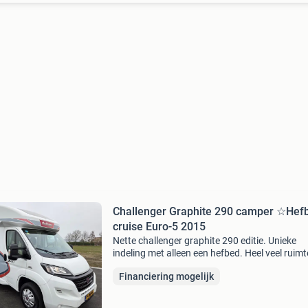
Challenger Graphite 290 camper ☆Hef
cruise Euro-5 2015
Nette challenger graphite 290 editie. Unieke
indeling met alleen een hefbed. Heel veel ruimt
Euro-5, 131pk, 2x airco, cruise.... Challenger
Financiering mogelijk
graphite 290 camper ☆hefbed cruise euro-5
2015☆ kenteken: