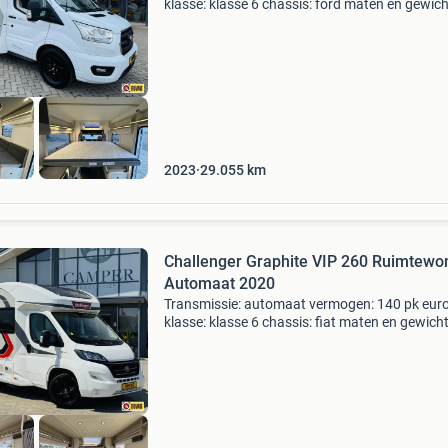
klasse: klasse 6 chassis: ford maten en gewic
breedte: 230 cm. Totale lengte: 699 cm. Totale
hoogte: 290 cm. Leeg-gewicht: 2990 kg. Maxi
gewicht: 35
2023
29.055
km
Challenger Graphite VIP 260 Ruimtewo
Automaat 2020
Transmissie: automaat vermogen: 140 pk euro
klasse: klasse 6 chassis: fiat maten en gewich
breedte: 230 cm. Totale lengte: 699 cm. Totale
hoogte: 290 cm. Leeg-gewicht: 2.899 Kg. Max
gewicht: 3