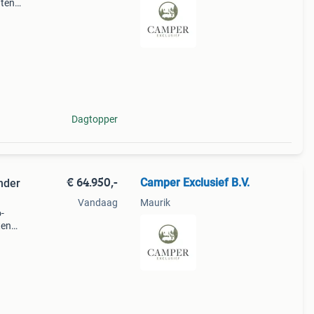
hten
maal
Dagtopper
€ 64.950,-
Camper Exclusief B.V.
nder
Vandaag
Maurik
-
ten
imaal