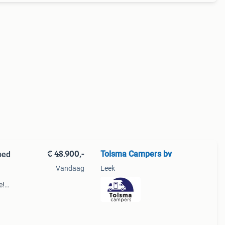
€ 48.900,-
Tolsma Campers bv
bed
Vandaag
Leek
e!