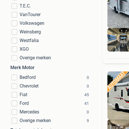
T.E.C.
VanTourer
Volkswagen
Weinsberg
Westfalia
XGO
Overige merken
Merk Motor
Bedford
0
Chevrolet
0
Fiat
45
Ford
41
Mercedes
0
Overige merken
9