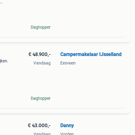
e
nnen
Dagtopper
€ 48.900,-
Campermakelaar IJsselland
jken.
Vandaag
Eesveen
een
wicht
Dagtopper
€ 43.000,-
Danny
Vandaag
Vorden