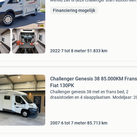
wereld ziet is deze challenger start edition een
heerlijk vakantiehuis. De compleet uitgeruste
Financiering mogelijk
kampeerwagen uit 2022 is geschikt voor 4
personen. Uw fietse
2022
7 tot 8 meter
51.833
km
Challenger Genesis 38 85.000KM Fran
Fiat 130PK
Challenger genesis 38 met en frans bed, 2
draaistoelen en 4 slaapplaatsen. Modeljaar: 
transmissie: handgeschakeld vermogen: 130 
euro-klasse: klasse 4 chassis: fiat maten en
gewichten breedte:
2007
6 tot 7 meter
85.713
km