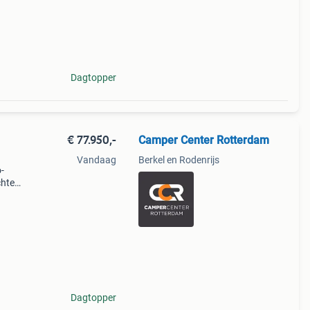
Dagtopper
€ 77.950,-
Camper Center Rotterdam
Vandaag
Berkel en Rodenrijs
-
chten
maal
Dagtopper