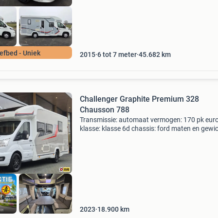
efbed - Uniek
2015
6 tot 7 meter
45.682
km
Challenger Graphite Premium 328
Chausson 788
Transmissie: automaat vermogen: 170 pk euro
klasse: klasse 6d chassis: ford maten en gewi
breedte: 230 cm. Totale lengte: 719 cm. Totale
hoogte: 292 cm. Leeg-gewicht: 3087 kg. Maxi
gewicht: 3
2023
18.900
km