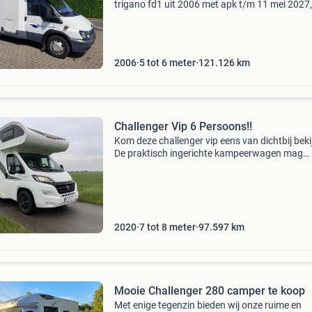
trigano fd1 uit 2006 met apk t/m 11 mei 2027,
inclusief inboedel. Deze ruime en comfortabel
alkoof-camper van 7 meter is ideaal voor gezi
en biedt slaapp
2006
5 tot 6 meter
121.126
km
Challenger Vip 6 Persoons!!
Kom deze challenger vip eens van dichtbij beki
De praktisch ingerichte kampeerwagen mag
worden bestuurd met een b-rijbewijs en biedt 
slaapplaats aan 6 personen met een eigen ge
van maar
2020
7 tot 8 meter
97.597
km
Mooie Challenger 280 camper te koop
Met enige tegenzin bieden wij onze ruime en