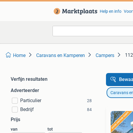
Help en info
Voor
112
Home
Caravans en Kamperen
Campers
Verfijn resultaten
Bewaa
Adverteerder
Caravans e
Particulier
28
Bedrijf
84
Prijs
van
tot