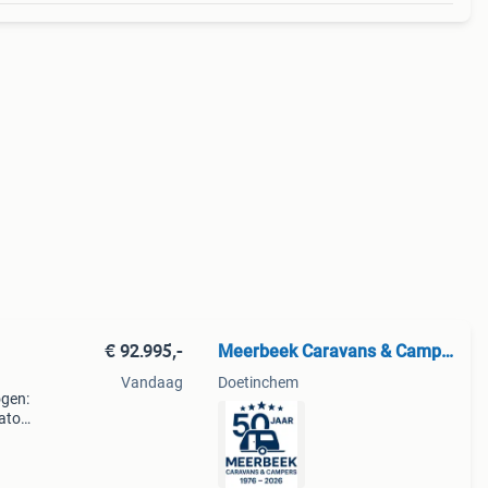
€ 92.995,-
Meerbeek Caravans & Campers
Vandaag
Doetinchem
ogen:
cato
hten
ogte: