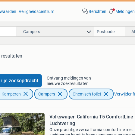
waarden
Veiligheidscentrum
Berichten
Meldingen
Campers
A
 resultaten
Ontvang meldingen van
r je zoekopdracht
nieuwe zoekresultaten
n Kamperen
Campers
Chemisch toilet
Verwijder fi
Volkswagen California T5 ComfortLine
Luchtvering
Onze prachtige vw california comfortline met