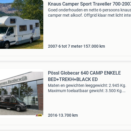
Knaus Camper Sport Traveller 700-200
Goed onderhouden en nette 6-persoons knaus
camper met alkoof. Offgrid klaar met licht inte
en veel ramen. Sport motor en onderstel dus i
voor in de bergen en een soepele rijervaring. N
onze
2007
6 tot 7 meter
157.000
km
Pössl Globecar 640 CAMP ENKELE
BED+TREKH+BLACK ED
Maten en gewichten leeggewicht: 2.945 Kg.
Maximum toelaatbaar gewicht: 3.500 Kg.
Laadvermogen: 555 kg. Lengte: 640 cm. Breed
205 cm. Sta-hoogte: 198 cm. Totale hoogte: 2
cm. Merk auto: citroen ki
2016
13.700
km