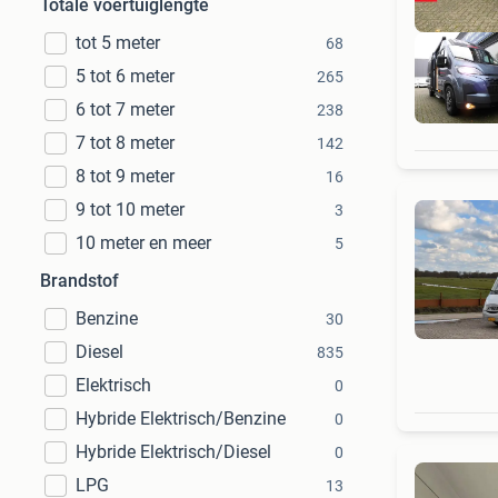
Totale voertuiglengte
tot 5 meter
68
5 tot 6 meter
265
6 tot 7 meter
238
7 tot 8 meter
142
8 tot 9 meter
16
9 tot 10 meter
3
10 meter en meer
5
Brandstof
Benzine
30
Diesel
835
Elektrisch
0
Hybride Elektrisch/Benzine
0
Hybride Elektrisch/Diesel
0
LPG
13