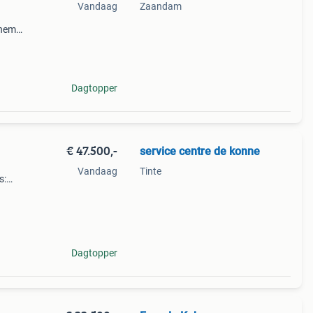
Vandaag
Zaandam
 hem
nge
Dagtopper
€ 47.500,-
service centre de konne
Vandaag
Tinte
s:
hten
n
Dagtopper