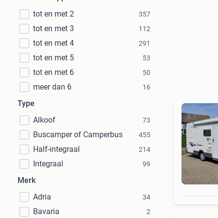
tot en met 2
357
tot en met 3
112
tot en met 4
291
tot en met 5
53
tot en met 6
50
meer dan 6
16
Type
Alkoof
73
Buscamper of Camperbus
455
Half-integraal
214
Integraal
99
Merk
Adria
34
Bavaria
2