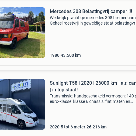
Mercedes 308 Belastingvrij camper !!!
Werkelijk prachtige mercedes 308 bremer cam
Geheel roestvrij in geweldige staat belastingvri
camper ! Voormalig brandweer, maar dat is
overduidelijk lijkt me altijd binnen gestaan en 
onder
1980
43.500
km
Sunlight T58 | 2020 | 26000 km | a.r. c
| in top staat!
Transmissie: handgeschakeld vermogen: 140 
euro-klasse: klasse 6 chassis: fiat maten en
gewichten breedte: 232 cm. Opbouw lengte: 5
cm. Totale hoogte: 293 cm. Leeg-gewicht: 268
Maximaal gewic
2020
5 tot 6 meter
26.216
km