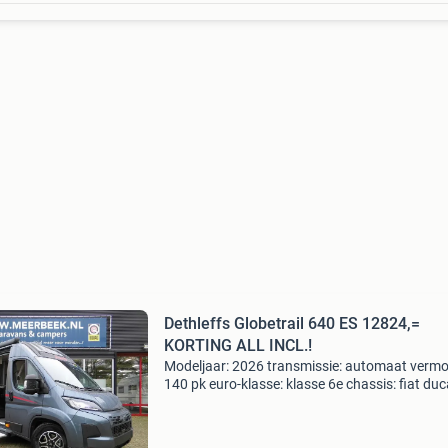
Dethleffs Globetrail 640 ES 12824,=
KORTING ALL INCL.!
Modeljaar: 2026 transmissie: automaat verm
140 pk euro-klasse: klasse 6e chassis: fiat du
140pk met 8-traps automaat maten en gewic
breedte: 205 cm. Totale lengte: 636 cm. Staho
190