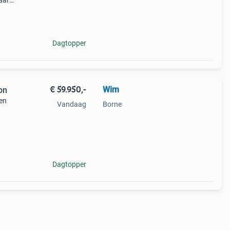
aar
aar
Dagtopper
€ 59.950,-
Wim
on
en
Vandaag
Borne
.
Dagtopper