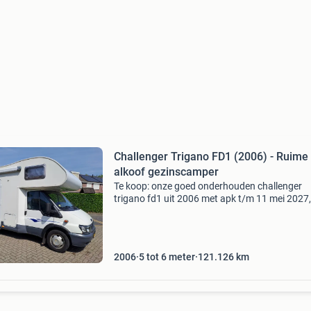
Challenger Trigano FD1 (2006) - Ruime
alkoof gezinscamper
Te koop: onze goed onderhouden challenger
trigano fd1 uit 2006 met apk t/m 11 mei 2027,
inclusief inboedel. Deze ruime en comfortabel
alkoof-camper van 7 meter is ideaal voor gezi
en biedt slaapp
2006
5 tot 6 meter
121.126
km