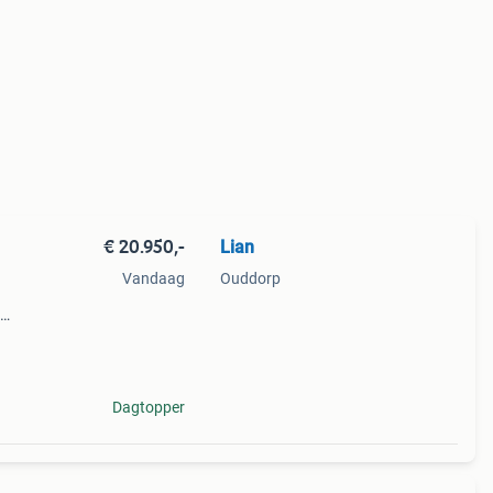
€ 20.950,-
Lian
Vandaag
Ouddorp
e
nnen
Dagtopper