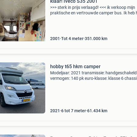
klaar! Iveco S35 2001
>>> sterk in prijs verlaagd! <<< ik verkoop mijn
praktische en vertrouwde camper bus. Ik heb
twee jaar geleden gekocht, gerenoveerd en la
tijd in gewoond. Ik woon nu weer in n
2001
Tot 4 meter
351.000
km
hobby t65 hkm camper
Modeljaar: 2021 transmissie: handgeschakeld
vermogen: 140 pk euro-klasse: klasse 6 chassi
citroen kilometerstand 61433 maten en gewic
breedte: 232 cm. Totale lengte: 690 cm. Slape
aantal slaapp
2021
6 tot 7 meter
61.434
km