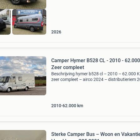
2026
Camper Hymer B528 CL - 2010 - 62.000
Zeer compleet
Beschrijving hymer b528 cl – 2010 – 62.000 
zeer compleet – airco 2024 – distributieriem 2
nieuwe banden 2026 zeer nette en uitstekend
onderhouden hymer b528 cl integraal camper
slechts 6
2010
62.000
km
Sterke Camper Bus – Woon en Vakanti