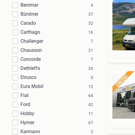
Benimar
4
Bürstner
37
Carado
32
Carthago
16
Challenger
7
Chausson
21
Concorde
7
Dethleffs
26
Etrusco
0
Eura Mobil
12
Fiat
64
Ford
42
Hobby
11
Hymer
67
Karmann
2