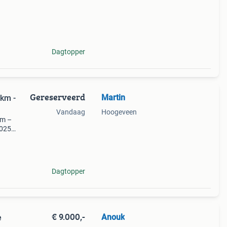
Dagtopper
Gereserveerd
Martin
km -
Vandaag
Hoogeveen
Km –
025 -
 met
Dagtopper
€ 9.000,-
Anouk
e