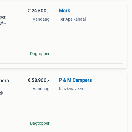
€ 24.500,-
Mark
per.
Vandaag
Ter Apelkanaal
je
super
Dagtopper
€ 58.900,-
P & M Campers
amera
Vandaag
Klazienaveen
pk
95
0 kg.
Dagtopper