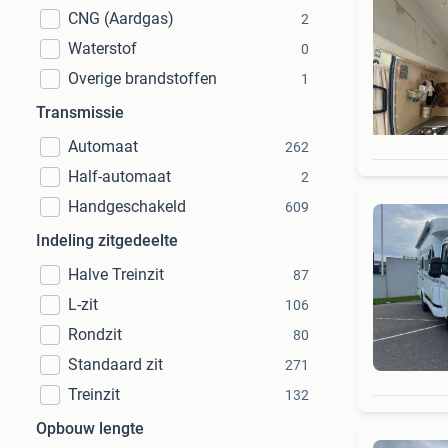
CNG (Aardgas)
2
Waterstof
0
Overige brandstoffen
1
Transmissie
Automaat
262
Half-automaat
2
Handgeschakeld
609
Indeling zitgedeelte
Halve Treinzit
87
L-zit
106
Rondzit
80
Standaard zit
271
Treinzit
132
Opbouw lengte