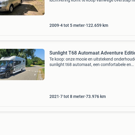
luchtvering komt te koop vanwege overstap n
elektrische camper. In april 2009 gekocht bij
volkswagen campercentrum en eerste jaren d
ook onderhouden.
2009
4 tot 5 meter
122.659
km
Sunlight T68 Automaat Adventure Editi
Te koop: onze mooie en uitstekend onderhoud
sunlight t68 automaat, een comfortabele en
complete half-integraal camper zonder hefbed
Omdat wij graag willen overstappen naar een
nieuwer model, bieden
2021
7 tot 8 meter
73.976
km