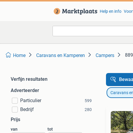
Help en info
Voor
889
Home
Caravans en Kamperen
Campers
Verfijn resultaten
Bewaa
Adverteerder
Caravans e
Particulier
599
Bedrijf
280
Prijs
van
tot