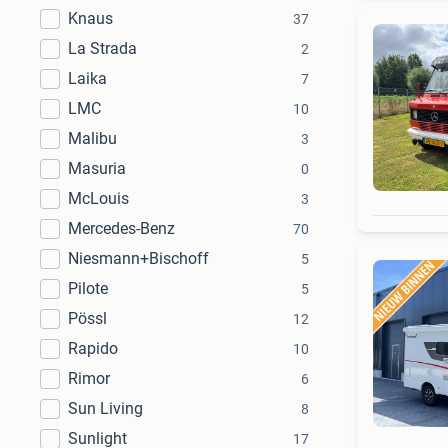
Knaus
37
La Strada
2
Laika
7
LMC
10
Malibu
3
Masuria
0
McLouis
3
Mercedes-Benz
70
Niesmann+Bischoff
5
Pilote
5
Pössl
12
Rapido
10
Rimor
6
Sun Living
8
Sunlight
17