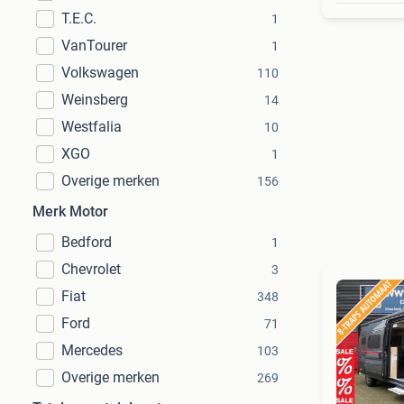
T.E.C.
1
VanTourer
1
Volkswagen
110
Weinsberg
14
Westfalia
10
XGO
1
Overige merken
156
Merk Motor
Bedford
1
Chevrolet
3
Fiat
348
Ford
71
Mercedes
103
Overige merken
269