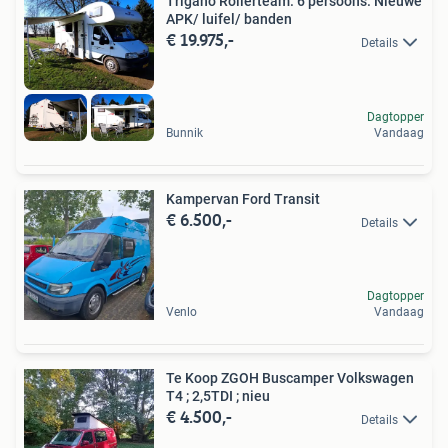
Trigano Rollerteam. 6 persoons. Nieuwe
APK/ luifel/ banden
€ 19.975,-
Details
Dagtopper
Bunnik
Vandaag
Kampervan Ford Transit
€ 6.500,-
Details
Dagtopper
Venlo
Vandaag
Te Koop ZGOH Buscamper Volkswagen
T4 ; 2,5TDI ; nieu
€ 4.500,-
Details