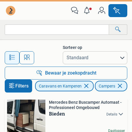
Campers
Sorteer op
Alle afstanden…
Bewaar je zoekopdracht
Filters
Caravans en Kamperen
Campers
Mercedes Benz Buscamper Automaat -
Professioneel Omgebouwd
Bieden
Details
Dagtopper