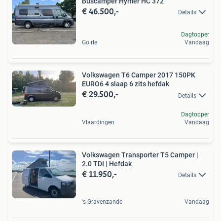
Buscamper Hymer HC 372
€ 46.500,-
Details
Dagtopper
Goirle
Vandaag
Volkswagen T6 Camper 2017 150PK
EURO6 4 slaap 6 zits hefdak
€ 29.500,-
Details
Dagtopper
Vlaardingen
Vandaag
Volkswagen Transporter T5 Camper |
2.0 TDI | Hefdak
€ 11.950,-
Details
's-Gravenzande
Vandaag