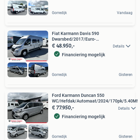
Gorredijk
Vandaag
Fiat Karmann Davis 590
Dwarsbed/2017/Euro-
€ 48.950,-
6/Airco/6.0M/131PK
Details
Financiering mogelijk
Gorredijk
Gisteren
Ford Karmann Duncan 550
WC/Hefdak/Automaat/2024/170pk/5.40M!
€ 77.950,-
Details
Financiering mogelijk
Gorredijk
Gisteren