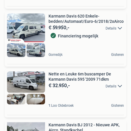
Karmann Davis 620 Enkele-
bedden/Automaat/Euro-6/2018/2xAirco
€ 59.950,-
Details
Financiering mogelijk
Gorredijk
Gisteren
Nette en Leuke 6m buscamper De
Karmann Davis 595 '2009 71dkm
€ 32.950,-
Details
't Loo Oldebroek
Gisteren
Karmann Davis BJ 2012 - Nieuwe APK,
Airco, Standkachel