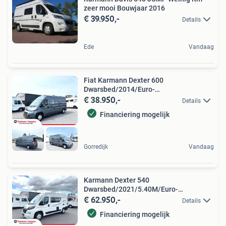
zeer mooi Bouwjaar 2016
€ 39.950,-
Details
Ede
Vandaag
Fiat Karmann Dexter 600
Dwarsbed/2014/Euro-
€ 38.950,-
5/Airco/6M/150PK!
Details
Financiering mogelijk
Gorredijk
Vandaag
Karmann Dexter 540
Dwarsbed/2021/5.40M/Euro-
€ 62.950,-
6/140pk/Airco!
Details
Financiering mogelijk