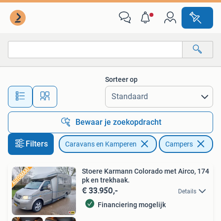
Campers
Sorteer op
Alle afstanden…
Bewaar je zoekopdracht
Filters
Caravans en Kamperen
Campers
Stoere Karmann Colorado met Airco, 174
pk en trekhaak.
€ 33.950,-
Details
Financiering mogelijk