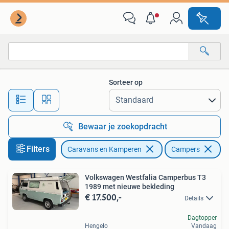
Campers
Sorteer op
Alle afstanden…
Bewaar je zoekopdracht
Filters
Caravans en Kamperen
Campers
Volkswagen Westfalia Camperbus T3
1989 met nieuwe bekleding
€ 17.500,-
Details
Dagtopper
Hengelo
Vandaag